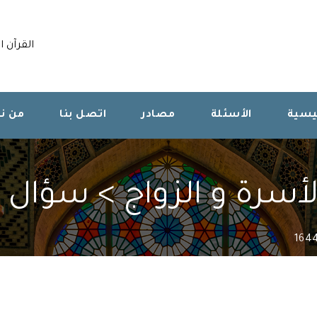
القرآن ا
ئيسية
الأسئلة
مصادر
اتصل بنا
من ن
سرة و الزواج > سؤال 164461