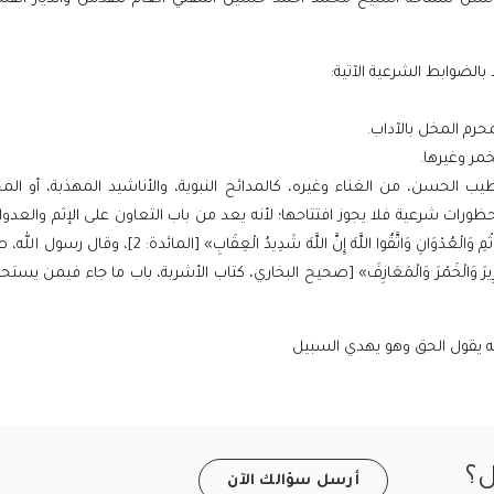
 بالضوابط الشرعية الآتية:
يب الحسن، من الغناء وغيره، كالمدائح النبوية، والأناشيد المهذبة، أو ال
حظورات شرعية فلا يجوز افتتاحها؛ لأنه يعد من باب التعاون على الإثم والعدوان
تعالى يقول: «وَتَعَاوَنُوا عَلَى الْبِرِّ وَالتَّقْوَى وَلَا تَعَاوَنُوا عَلَى الْإِثْمِ وَالْعُدْوَانِ وَاتَّقُوا اللَّهَ إِنَّ اللَّهَ شَدِي
ِرَ وَالْحَرِيرَ وَالْخَمْرَ وَالْمَعَازِفَ» [صحيح البخاري، كتاب الأشربة، باب ما جاء فيمن يس
ه يقول الحق وهو يهدي السبيل
ل؟
أرسل سؤالك الآن