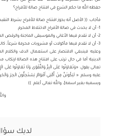
حفظه الله ما حكم الشرع في افتتاح صالة للأفراح؟
فأجاب: (( الأصل أنه يجوز افتتاح صالة للأفراح بشرط التقيد
1- أن لا يحدث في صالة الأفراح الاختلاط المحرم.
2- أن لا تقدم فيها الأغاني والموسيقى الماجنة والرقص المحرم المخل بالآداب.
3- أن لا تقدم فيها مأكولات أو مشروبات محرمة شرعاً، كالخمر وغيرها.
وعليه؛ فينبغي الاقتصار على استعمال الدف والكلام الط
الدينية؛ أما في حال ترتب على افتتاح هذه الصالة ارتكاب م
عليه وسلم: « لَيَكُونَنَّ مِنْ أُمَّتِي أَقْوَامٌ يَسْتَحِلُّونَ الْح
ويسميه بغير اسمه]، والله تعالى أعلم. ))
والل
لديك سؤا