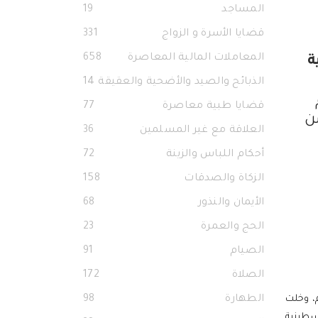
المساجد
19
قضايا الأسرة و الزواج
331
المعاملات المالية المعاصرة
658
ة
الذبائح والصيد والأضحية والعقيقة
14
قضايا طبية معاصرة
77
ن
العلاقة مع غير المسلمين
36
أحكام اللباس والزينة
72
الزكاة والصدقات
158
الأيمان والنذور
68
الحج والعمرة
23
الصيام
91
الصلاة
172
، وخلت
الطهارة
98
سطينية