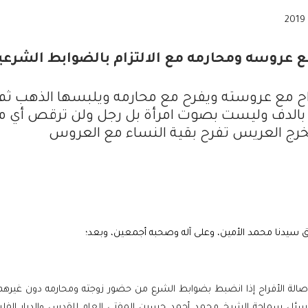
 عروسه ومحارمه مع الالتزام بالضوابط الشرعي
اح مع عروسته ويفرح مع محارمه ويلبسها الذهب ثم
ني بالدف وليست بصوت امرأة بل رجل ولن ترقص أي م
يخرج العريس تفرح بقية النساء مع العروس
ق سيدنا محمد الأمين، وعلى آله وصحبه أجمعين، وبعد؛
 صالة الأفراح إذا انضبط بضوابط الشرع من حضور زوجته ومحارمه دون غيرهم
د سئل سماحة الشيخ محمد أحمد حسين المفتي العام للقدس والديار الفل