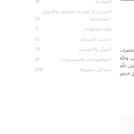
العقيدة
38
الميراث و الوصايا والوقف والأحوال
الشخصية
73
فقه العقوبات
11
الحديث الشريف
12
القرآن والتفسير
56
محاضرات
، والله
المطعومات والمشروبات
21
دُ الْعِقَابِ» [المائدة: 2]، وقال رسول الله، صلى الله
مسائل متفرقة
278
تحل الخمر