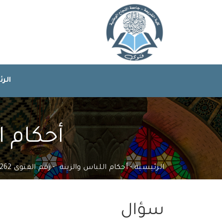
الر
أحكام ال
الرئيسية
أحكام اللباس والزينة
رقم الفتوى 166262
سؤال