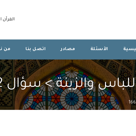
القرآن ا
ئيسية
الأسئلة
مصادر
اتصل بنا
من ن
لباس والزينة > سؤال 166262