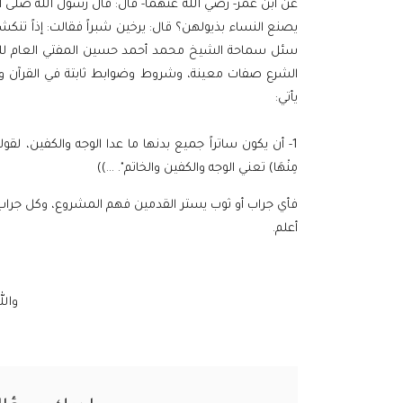
عن
ابن عمر-
رضي الله عنهما- قال: قال رسول الله صلى ا
يصنع النساء بذيولهن؟ قال: يرخين شبراً فقالت: إذاً تنكشف
سئل سماحة الشيخ محمد أحمد حسين المفتي العام للقد
الشرع صفات معينة، وشروط وضوابط ثابتة في القرآن والس
يأتي:
مِنْهَا) تعني الوجه والكفين والخاتم". ...))
فأي جراب أو ثوب يستر القدمين فهم المشروع، وكل جراب لا
أعلم.
والل