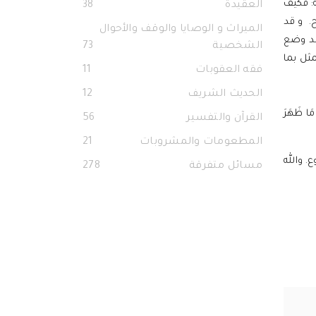
ة: فكيف
العقيدة
38
 و قد
الميراث و الوصايا والوقف والأحوال
د وضع
الشخصية
73
ثل بما
فقه العقوبات
11
الحديث الشريف
12
ر:31]، يقول ابن عباس: "(إِلَّا مَا ظَهَرَ
القرآن والتفسير
56
المطعومات والمشروبات
21
. والله
مسائل متفرقة
278