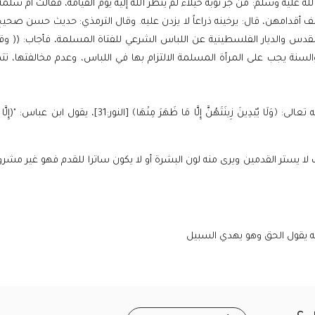
لله عليه وسلم:
من جر ثوبه خيلاء لم ينظر الله إليه يوم القيامة، فقالت أم سلم
 أقدامهن، قال: يرخينه ذراعاً لا يزدن عليه
. وقال
الترمذي
:
حديث حسن صحيح.
س والديار الفلسطينية عن اللباس الشرعي للفتاة المسلمة، فأجاب: ((
وق
نة يجب على المرأة المسلمة الالتزام بها في اللباس، وعدم مخالفتها، تتم
1- أن يكون ساتراً جميع بدنها ما عدا الوجه والكفين، لقوله تعالى: ﴿وَلَا يُبْدِينَ زِينَتَهُنَّ إِلَّا مَا ظَهَرَ مِنْهَا﴾ [النو
 يستر القدمين ويرى منه لون البشرة أو لا يكون ساترا للقدم فهو غير مشروع
ه يقول الحق وهو يهدي السبيل