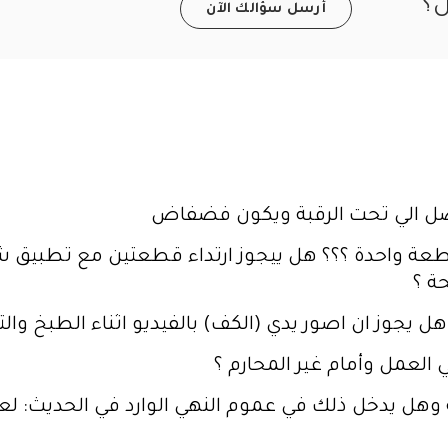
ل؟
أرسل سؤالك الآن
ل الي تحت الرقبة ويكون فضفاض
عة واحدة ؟؟؟ هل ييجوز ارتداء قطعتين مع تطبيق 
ة ؟
ل يجوز ان اصور يدي (الكف) بالفيديو اثناء الطبخ والت
 العمل وأمام غير المحارم ؟
 وهل يدخل ذلك في عموم النهي الوارد في الحديث: لعن