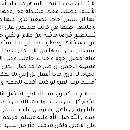
الأشياء ، بعدما انتهى الشهر كنت لم أ
الأسف حصلت معها مشكلة مع زوجها وبقيت
أنها لن تنسى أخاها الصغير الذي أحبها كأ
واكلمها -طبعا هي كانت صديقتي على الف
تستطيع قراءة مافيه من كلام ،ولكني ح
من أصدقائها وحظرت حسابي فلا أستطيع أ
مسحتني من عندها من الأسماء ، حقا ان
قبله أفضل إخوة وأحباب. حاولت وحتى الآ
مشيئة الرحمن أن صار ما قد صار ، لكني ح
الحياة. لا ادري ماذا أفعل بل إنني بلا تفك
أقسم برب العزة لو كنت أكذب للحظة واحدة 
لسلام عليكم ورحمه الله اخي الفاضل 
لاقدم كل فن نظيف والحمدلله من فضلي
عليا ورزقني باهل محترمين قاموا بتربيت
رسول الله صل الله عليه وسلم اقربكم م
علي الاغاني ولكن قدمت اكثر من نشيد