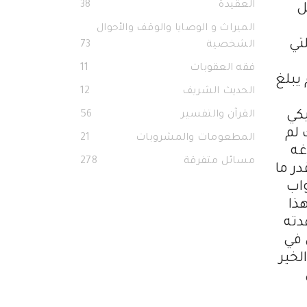
العقيدة
38
ل
الميراث و الوصايا والوقف والأحوال
تي
الشخصية
73
فقه العقوبات
11
يبلغ
الحديث الشريف
12
يكي
القرآن والتفسير
56
 لم
المطعومات والمشروبات
21
غه
مسائل متفرقة
278
ر ما
واب
ذا
دته
 في
لخير