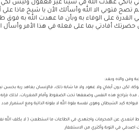
لي بأنكي عهدت الله في شيئا غير معقول وليس لكي
تصح فتوبي الا الله وأسألك الأن يا شيخ ماذا علي أ
القدرة على الوفاء به وبأن ما عهدت الله به فوق ط
 حضرتك أفادتي بما على فعله في هذا الأمر وأسأل ال
ه ومن والاه وبعد:
ه، لكن دون أيمانٍ ولا عهود ولا ما شابه ذلك، فالإنسان يعاهد ربه بحسن ني
د مدة بتراجع هذه النفس وضعفها تحت الضغوط وأمام المغريات، لذلك فإنه
فيواجه كيد الشيطان وهوى نفسه بقوة الله لا بقوته الذاتية ومع استمرار مدد
فقط ابتعدي عن المحرمات واجتهدي في الطاعات ما استطعتِ ( لا يكلف الله نفسا
اصدقي في التوبة وأكثري من الاستغفار.