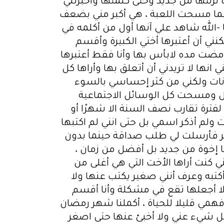
نزلتها من جديد وحتى كلمتها وأخبرتني
نما مسحت اللعبة ، هي أكبر مني بضعف
ا -الله شاهد علي آنها أول من أكلمه في
نني أن أعتبرها أختي الكبيرة وأقسم
مضت مده لابأس بها وأنا فقط أعتبرها
غيرت تعاملها معي وأخبرتني انها لا تريدني أن أتعلق بها وأراها كل
نات ولكني من كثر إحساسي بالسوء
أل ومسحت كل الوسائل الاجتماعية
لفترة تقارب نصف السنة الا شهرًا أو
لم أذكر اسمي بل حتى انني لم اكتبها
ظر فأرسلت لي طلب صداقة حينما بدون
إخوة من جديد بل أفضل من زمان ،
ني كنت أراها الأخت التي هي أغلى من
كتبه وعرف أنني صغير يكتب عنها ولا
ى لا أجعلها تقع في مشكلة وأنا أقسم
 فهمي قليلا للحياة ، أكملنا شهر رمضان
 كل شيء عني ولا أخبئ عنها حتى اصغر