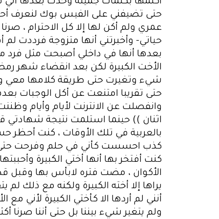
أكلمها بكلمات جميلة وحدث بعدها أني قد
حتى تضيفني على الفيس بوك لنعرف أحوا
عمري ولم أكن لها إلا كل الاحترام ، صرنا
حياتي- وأخبرتني أنها متزوجة فرددت لم 
بعدها أنها في داخلي أصبحت مثل فرد من
شيء وتغيرت حتى طريقة كلامها معي وو
حتى تقريبا امتنعت عن أكل الوجبات بع
وانفصلت عن الانترنت لأيام وأيام وظننت 
اثنان )) حينما استلمت نتيجة شهادتي 
بالعربية في تلك الأوقات ، كنت أحظر 
كذب احسست كأني في حلم وفرحت حتى شع
كنت أفتخر بها أنها أختي الكبيرة وأحببت
الأكوان ، مضت فتره لابأس بها وقبل قدو
يراها إلا أخته الكبيرة ولكنه مع ذلك لم
أنني لم أردها الا كأختي الكبيرة لأني م
ولم يتغير شيء بيننا بل حتى أننا صرنا أ