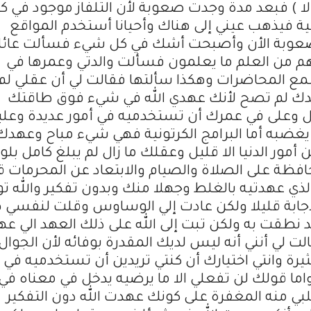
لا ) فبعد مدة وجدت صعوبة لأن التلفاز موجود في ك
ية فيذهب عيني إلى هناك وأحيانا أستخدم المواقع
 صعوبة الأن وأصبحت أشك في كل شيء فسألت عائل
ديهم من العلم ما يعلمون فسألت والدتي وعمرها في
سمع المحاضرات وهكذا سألتها فقالت لي أن عقلي لم 
عهدك لم تصح لأنك عهدي الله في شيء فوق طاقتك
ل وعلى في عمرك أن تستخدميه في أمور عديدة وعل
يغضبه أما البرامج الكرتونية فهي شيء مباح وعهدك
أمور الدنيا الا قليل وعقلك ما زال لم يبلغ كامل بلو
ظة على الصلاة والصيام والابتعاد عن المحرمات قد
ذي عهدتيه بالغلط وجهلا منك وبدون تفكير والله ت
إجابة قليلا ولكن عادت إلي الوساوس وقلت لنفسي ه
طقت به ولكن تبت إلى الله على ذلك العهد الي عه
ت لي أنني أنه ليس لديك المقدرة بوفائه لأن الجوال
يرة وانتي اختيارك أن كنتي تريدين أن تستخدميه في ا
 واما قولك لن تفعلي الا ما يرضيه يدخل في معناه في
لبي منه المغفرة على كونك عهدت الله دون التفكير