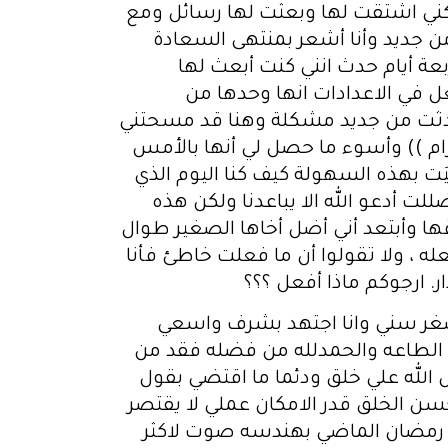
لكني اشتقت لها وبعثت لها رسائل ومع
ن جديد وأنا أشعر بمنتهى السعادة
ربعة أيام حدث انني كنت أبعث لها
ل في الاعدادات انها وحدها من
حدثت من جديد مشكلة وهنا قد مسحتني
رام )) وأسوء ما حصل لي أنها بالأمس
ت بهذه السهولة كيف كنا اليوم الذي
ت أدعو الله الا يباعدنا ولكن هذه
قها وأبتعد أني أضل أخاها الصغير طوال
أفعله ، ولا تقولوا أن ما فعلت خاطئ فأنا
ر. ارجوكم ماذا أفعل ؟؟؟
صغر سني وانا اجتهد بشرف واسعي
الطاعه والحمدلله من فضله فقد من
 الله علي خلق ودئما ما اقتضي بقول
سن الخلق قدر الامكان عملي لا يقتصر
 رمضان الماضي بهندسه صوت لاكثر