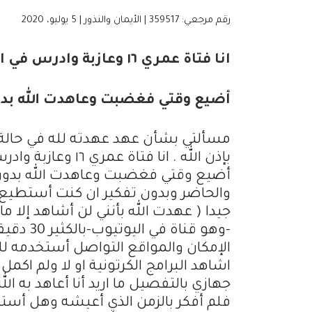
رقم مرجعي: 359517 | الأيمان والنذور | 5 يوليو، 2020
انا فتاة عمري ١٦ وعازبة
أضيع وقتي فغضبت وعاهدت الله بدون
مسألتي بشأن عهد عهدته لله في حالة غ
بإذن الله . انا ف
أضيع وقتي فغضبت وعاهدت الله بدون 
والحاضر وبدون تفكير ان كنت أستطيع ان
جيدا ( عهدت الله بأنني لن أشاهد إلا
-وهو قنا
الإمكان والمواقع التواصل أستخدمه للد
اشاهد البرامج الكرتونية او لا ولم
جهازي بالتفصيل ما اريد أنا أعاهد به 
فلم أفكر بالزمن الذي أعيشه وهل أستط