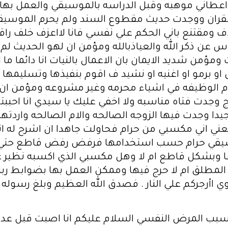
 انه اعطاني موهبه وقبل الدراسه بالموسيقي والعمل ب
لقران ووجدت حديث مقطوع السند ولم يحرم الموسيقي
لاف ومقتنع باني الحكم علي نفسي فانا لااعزف خلف ر
اس عن ذكر الله والعياذبالله ومؤمن ان لهو الحديث ل
مؤمن شديد الايمان بان الاعمال بالنيات انا دائما م
 برمو او اغنيه او نشيد ف اقوم بنفيذها وتسليمها ل
الوظيفه في اشياء محرمه وغير مشروعه ومؤمن ان 
 وجدت فتاه مناسبه ولا اخفي عليك يا سيدي انا احبب
دا وجدت فيها الزوجه الصالحه والام الصالحه واردتها
عني اني مكسبي من حرام فحاولت جاهدا ان اشرح له ان
موسيقي حرام حسب استخدامها فرفض رفض قاطع حتي ه
 وبشكل قاطع ام لا وهل مكسبي الذي اكسبه نظير عم
لمطلق ام لا حرج فيها وممكن العمل بها بضوابط ربنا
توي اأرجركم علي النار . فصدق الله العظيم وبلغ رسوله
بسبب المرض النفسي السلام عليكم انا اصبت قبل ع