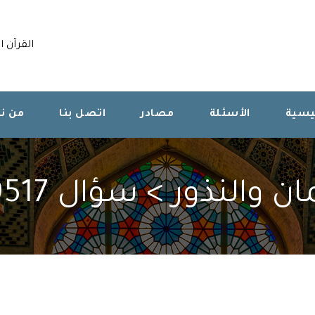
القرآن ا
ئيسية
الأسئلة
مصادر
اتصل بنا
من ن
ان والنذور > سؤال 359517