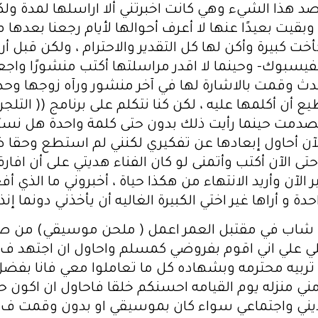
قصد هذا الشيء وهي كانت اخبرتني ألا اراسلها لمدة و
 بعيدًا عنها لا أعرف أحوالها لأيام رجعنا بعدها م
خت كبيرة وأكن لها كل التقدير والاحترام ، ولكن قبل أ
يسبوك- وحينما لا اقدر مراسلتها أكتب منشورًا واجع
دث وقمت بالاشارة لها في آخر منشور ورآه زوجها و
ن أكلمها عليه ، لكن كنا نتكلم على برنامج (( التلج
صدمت حينما رأيت ذلك بدون حتى كلمة واحدة هل نسيَ
ن أحاول إبعادها عن تفكيري لكنني لم استطع وحقا ضلل
تى الآن أكتب وأتمنى لو كان الفناء هديتي على أن افار
ير الآن وأريد الانتهاء من هكذا حياة ، أخبروني ما الذي 
و أراها غير اختي الكبيرة الغاليه أن يأخذني دونما إنذا
انا شاب في مقتبل العمر اعمل ( ملحن موسيقي) من 
 علي اني اقوم بفروضي كمسلم واحاول ان اجتهد ف 
ي تربيه محترمه وبشهاده كل ما تعاملوا معي فانا بفضل
ني منزله يوم القيامه احسنكم خلقا فاحاول ان اكون ح
 ديني واجتماعي سواء كان بموسيقي او بدون وقمت ف