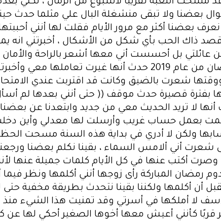
 مسحت اللعبة تقريبًا لأسبوع من الزمان ، لكني بعده 
ل بعضنا ولا تبقى منشغلة البال علي مثلما حدث حي
 نعرف بعضنا أكثر مع مرور الأيام فقلت لها أنني أحببته
أقصد ذاك الحب بأي شكل من الأشكال ، أخبرتني انه يمك
 عائلتي بل أحسست أني معها أشعر بالراحة والأمان 
الأخت الكبيرة لكن بعد انقضاء شهر رمضان من عام 2019 حدث أنها 
قتها شعرت بالضيق وكانت قد اقتربت عندي الامتحا
دها بفترة قصيرة حدث موقف (( حتى أنني بعدها لم أس
أنها لا تريد الحديث معي من جديد وابتعدنا عن بعضنا 
قمت بعمل حساب غريب وأرسلت لها معدلي وأين دخلت و
حسابها ولكن لا أدري في بداية هذه السنة مسحت الح
رت أني ألامس السماء ، بقينا نكلم بعضنا ورجعنا 
ها وصرت أكتب عنها في كل الأيام كلمات جميلة عنها لأن
م رمضان المباركة رأى زوجها أنني أكلمها ونظر فيما أ
 يتقبل أن أكلمها ولكننا بقينا نتحدث بطريقة مخفية حت
ع الأسف لا أملكها في أسرتي وقد تمنيت هذا الشيء منذ
كثر قربًا كأنني أعيش معها أخوها الصغير أحكي لها عن