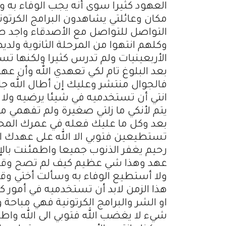
العهود كثيرا سوى أنه يجب الوفاء به و
مكان وعائلتي يشاهدون البرامج الكرتون
التواصل للتواصل مع الأصدقاء واجد
وكلهم انتهوا من المرحلة الثانوية ول
الأربعينيات ولم تدرس كثيرا ولكنها ت
بعد البلوغ تام لكي تعهدي الله وأن 
فالجوال منتشر وعليك إن أطال الله ج
انتي أن تستخدميه في شيئا يرضيه ولا 
يتم لأنكي ما زلتي صغيرة ولم تفهمي من 
بعد وكل ما عليك فعله في عمرك المحاف
تستطيعين فتوبي الا الله على عهدك ال
رحيم يغفر الذنوب جميعا واطمئنت بال
عهد وهذا شي عظيم كيف لم تصح وقد ن
ولا أستطيع الوفاء به وسألت أختي وقال
هذا الزمن لابد أن تستخدميه في أمور كث
او الشر والبرامج الكرتونية فهي مباحة
شيء لا يغضب الله فتوبي الى الله واط