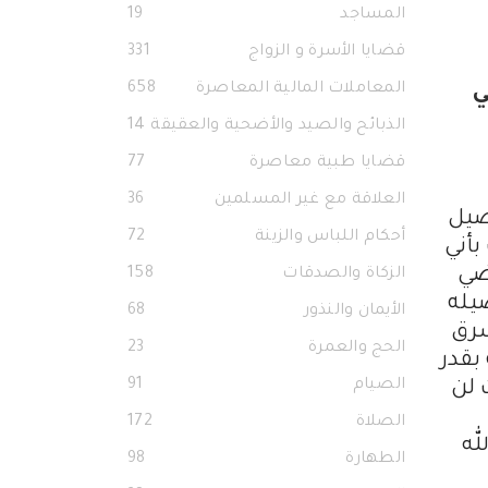
المساجد
19
قضايا الأسرة و الزواج
331
المعاملات المالية المعاصرة
658
ي
الذبائح والصيد والأضحية والعقيقة
14
قضايا طبية معاصرة
77
العلاقة مع غير المسلمين
36
صيل
أحكام اللباس والزينة
72
ت بأني
ضي
الزكاة والصدقات
158
يله
الأيمان والنذور
68
شرق
الحج والعمرة
23
يه بقدر
الصيام
91
 لن
الصلاة
172
له
الطهارة
98