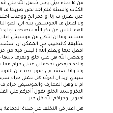
من ١٥ دعاء ديني ومن فضل الله علي
الكتاب والسنه فلم اجد نص صريحا ف ا
حين تقترن ب زنا او خمر الخ ووجدت اخت
ولا اعمل ف الموسيقي بنيه اني الهو الن
الهو الناس عن ذكر الله بمصحف لو اردت و
مساعد وما ان انتهي من موسيقي اعلان او
عظيمه كالطبيب من الممكن ان استخدم 
افعل ديما ويعلم الله ) ليس فيه من حرج
وبفضل الله هي علي خلق وتعرف دينها جي
والده فرفض بحجه اني عملي حرام مما ي
وانا وانا معتقد في صور عديده ان ال
سيدي اريد ان اعرف هل عملي حرام شرعا
ام لا وهل المعارف والموسيقي حرام ف ا
الذكر وسيذ الخلق يقول أأجركم علي الف
افتوني وجزاكم الله كل خير
هل اعذر في التخلف عن صلاة الجماعة 