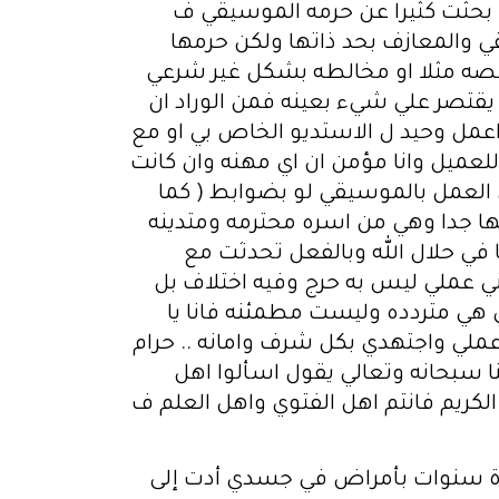
ها بحثت كثيرا عن حرمه الموسيقي ف
 والمعازف بحد ذاتها ولكن حرمها
اقصه مثلا او مخالطه بشكل غير شرعي
م يقتصر علي شيء بعينه فمن الوراد ان
ا اعمل وحيد ل الاستديو الخاص بي او مع
لعميل وانا مؤمن ان اي مهنه وان كانت
العمل بالموسيقي لو بضوابط ( كما
تها جدا وهي من اسره محترمه ومتدينه
 في حلال الله وبالفعل تحدثت مع
ي عملي ليس به حرج وفيه اختلاف بل
ي متردده وليست مطمئنه فانا يا
لي واجتهدي بكل شرف وامانه .. حرام
 سبحانه وتعالي يقول اسألوا اهل
 الكريم فانتم اهل الفتوي واهل العلم ف
دة سنوات بأمراض في جسدي أدت إلى