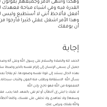
وهكذا وانتهى الأمر وجميعهم يقولون 
القدرة فيه وفي اشياء مباحة فعهدك لم 
أفعل فألاحظ أنني لا أستطيع وليس لي 
وهذا الأمر اشغل عقلي كثيرا فأرجوا من
أن يوفقك
إجابة
الحمد لله والصلاة والسلام على رسول الله وعلى آله وصحب
جميل أن يسعى الإنسان إلى إلزام نفسه بالخير وضبط سلوك
بهذه الحال يستند إلى قوة نفسه وصمودها، ثم يفاجأ بع
يسـأل الله الاستقامة ويطلب منه العون والثبات سبحانه، 
المعمونة من الله فهو ناجح بإذن الله.
لا عليك يا ابنتي إن أخطأتِ أو لم تفي بالعهد كما يجب، 
وسعها) ولا تعاهدي ولا تحلفي على نفسك، وكلما أخطأت 
والله يقبلك ويرضى عنكِ.