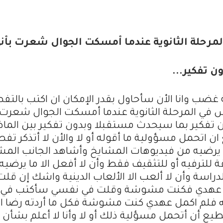
 وادرس في المرحلة الثانوية عندما أمسكت الجوال شعرت بأن
 تفكير...
ضب وانا الأن سأحاول بقدر الإمكان ان اكتب بالتف
تاة عمري ١٦ وعازبة وادرس في المرحلة الثانوية عندما أمسكت الجوال شعر
تفكير بما سيحدث مستقبلا وبدون تفكير بين الما
 اتحمل مسؤولية ما أقوله أو لا والأن لا أتذكر تفص
 ما يرضيه من فيديوهات المشايخ وأشاهد الجانب الم
ة في اليوتيوب-بالكثير 30 دقيقة للترفيه أو للتثقيف فقط وأن لا أفعل الا ما يرض
راسة وأن لا ألعب الا الألعاب الدينية واشك إن قلت
 اكمل عهدي فكنت مشوشة وقلت في نفسي سأكتب في
الله فلم اكمل عهدي كنت مشوشة فكل ما أردته رضا ال
يع أن أتحمل مسؤلية ذلك أو لا وأنا لا أعلم بشأن