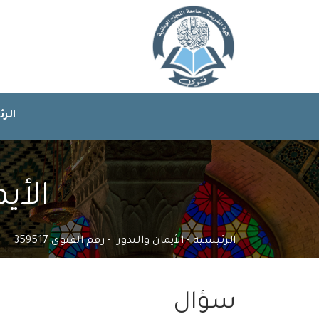
الر
الأيم
الرئيسية
الأيمان والنذور
رقم الفتوى 359517
سؤال