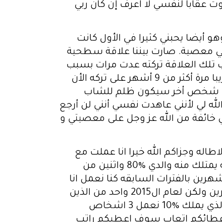
 عقابا لنفسي لا اعرف إن كان ربي
هو أيضا يحبني كثيرا في الأول كانت
 في معصية. صارت بيننا علاقة سطحية
ب تلك العلاقة تركته عدت مرات بسبب
أنها حرام الى أنني اضعف امام كلامه و أرجع إليه ولاكن في المرة الأخيرة تركته و تبت الى الله تقريبا مرة أكثر من 9 أشهر على تركه الأن
اج من شخص أخر سيكون ظلم للشاب
الله لي لأنني عاهدت نفسي أنني لن أرجع
ي خائفة من الله عز وجل على معصيتي و
له اذا طلب ساتنازل له ب5 اسهم وبعد ال10 شهور اخي الذي يملك 40 سهم سأل اخي الذي يملك 25 سهم كم الك سهم انت قله 25 سهم وهنا جاء الي قال لماذا انا فقط 45 سهم لازم انا 50 سهم مش 45 قلتله انت 40 سهم الك مش 45 قال لا انا الي 45 وبدي كمان 5 اسهم قلت له احنا اتفقنا امام الجميع الك 40 سهم فاصر ان له 45 سهم واخذ ال5 اسهم هو بدلا من الثاني اذا طالب ان اتنازل له فصار التقسيم 45 سهم له و25 للثاني و5 لاثنين صغار وانا 20 سهم فقال اخي الذي يملك 45 سهم كيف انا 45 لازم 50 سهم الي سالناه عن السبب فقال في حال اختلفنا بالمستقبل يكون لي محل وحدي وانتم في محل فرفضنا ان نتنازل له فقال اذن اعطي الصغار 4 اسهم لكل واحد واصير انا 47 وانا لست راضي ولكن لا بأس في 47 سهم فانا قلت هنا لا تاخذ منهم سهم لكل واحد ابقيهم على 5 اسهم وانا اتنازل عن 5 اسهم وانا ابقى على 15 سهم فصار التقسيم على النحو التالي 50 سهم لاخي و25 سهم للثاني 15 الي و5 اسهم للاثنين الصغار الصغار دافعين ال5 اسهم وينزلهم ارباح كل شهر عن ال5 اسهم والي اله 25 سهم دافع حق 15 وانا دافع حق 10 وباقي الارباح تروح للي اله 50 سهم بعد فترة قمت ببيع سيارتي لشراء نوع اخر بعتها بمبلغ 9800 دولار وانا قلت لو اشتري لزوجتي ذهب بدل مصاري ذهبها الي اخذتهن منها وقت شراء ال10 اسهم وادخل جمعيه وعندما تطلع لي الجمعيه اشتري سياره فهنا اعترضو اخوتي الذي يملك 50 سهم والذي يملك 25 سهم قالو لا يحق لك ان تشتري ذهب وتشتري سياره هكذا يتراكم ديون عليك وكبر الخلاف بيننا وجاءو بزوجتي قالو لها زوجك يريد شراء سياره ويريد شراء ذهب اختاري وحده منهن قالت ليش اختار وحده وهو بده يدخل جمعيه قالولها زوجك مديون يقصدون الدين الذي اقترضته من وديعتي قالت لهم اذا زوجي مديون خذو الدين ما اريد سياره ولا ذهب واخذو ال9800 دولار فقامو بسداد وديعتي وقامو بسداد سحوباتي التي سحبتها من راتبي قبل نهاية الشهر وقامو بسداد 10,000 من ال17 الف الي علي دين بحياة والدي تعود قسمته لاشياء اخرى مثلي مثل ال3 الاخرون الي عليهن دين فهنا انا لم اشعر بالرضى كيف اخذو مني حق سيارتي بلا حق كيف لاقولها تدبيره قلت لهم بعد 3 شهور انا اشعر بالظلم كيف حدث هذا علما انا الارباح الشهريه كانت لا توزع كلها كان يقام منها مبلغ كل شهر للجميع على حسب الاسهم المدفوعه فشعرت بالظلم قلت لاخواني الذي يملك واحد منهم 50 سهم والثاني 25 سهم قلت لهم توزيعنا للاسهم غير عادل من البداية نحن لسنا بحاجة اموال المحل فيه ما يقارب 400 الف دولار امريكي ودائع لماذا اخي ياخذ ارباح بنسبة 67 سهم والمحل اصلا يعمل دون ماله يجب توزيع الاسهم بالعدل فاقترح اخي ان ياتي بامام المسجد ليحكم بيننا بشرع الله وشرحنا له القصه قال هاد الاشي بالتراضي بينكم ولا يحتاج الا فتوة شرعيه اترضون ان احكم بينكم قلناله احكم بيننا فحكم لي 20 سهم ولاخي الذي يملك 50 حكم له 45 والاخي الذي يملك 25 يبقى كما هو والاثنين الصغار 5 اسهم لكل واحد قلنا له جميعنا قبلنا بالحكم سالته كيف يتم توزيع الارباح قال على الاسهم المدفوعه قلت له انا اخذو مني حق سيارتي واتبخرو وضليت اوخد ع 10 اسهم مش على 15 سهم ولا 20 سهم فقال انا بمون على اخوك الي اله 45 سهم يعطيك ارباح على 11 سهم وسد حق السهم ع راحتك واخوي وافق