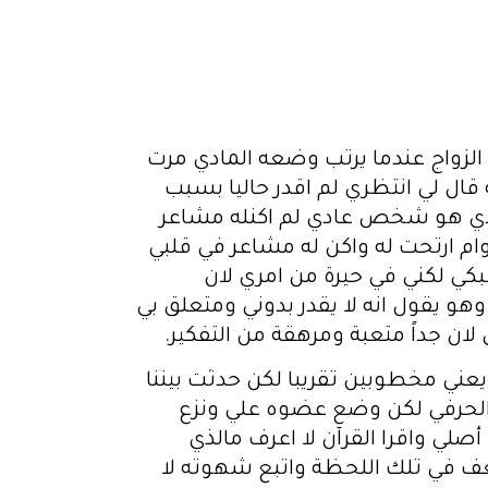
 الزواج عندما يرتب وضعه المادي مرت
ل لي انتظري لم اقدر حاليا بسبب
ندي هو شخص عادي لم اكنله مشاعر
ام ارتحت له واكن له مشاعر في قلبي
بكي لكني في حيرة من امري لان
و يقول انه لا يقدر بدوني ومتعلق بي
 لان جداً متعبة ومرهقة من التفكير.
هوا مكلب أهلي علي يعني مخطوبين تقريبا لكن حدثت بيننا
 الحرفي لكن وضع عضوه علي ونزع
صلي واقرا القرآن لا اعرف مالذي
عف في تلك اللحظة واتبع شهوته لا