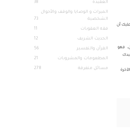
العقيدة
38
الميراث و الوصايا والوقف والأحوال
الشخصية
73
عليك أن
فقه العقوبات
11
الحديث الشريف
12
ن، فهو
القرآن والتفسير
56
عيدك
المطعومات والمشروبات
21
مسائل متفرقة
278
لآخرة