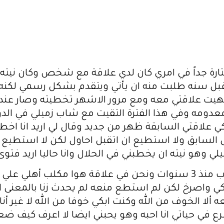
محتارة جداً في امري كان لدي علاقة مع شخص وكان نيته
 سنه طلبت منه ان يأتي ويتقدم بشكل رسمي لكنه قا
نهيت علاقتي معه ومع مرور الاشهر تخطيته وصار ع
دومه وفي هذا الفترة التقيت مع شاب زميلي في الدو
كي علاقتي السابقة ظهر من جديد وقال لي اريد انا اخط
السابق ولا استطيع ان اتقبل احاول لكن لا استطيع وه
لي وهو نيته ان يخطبني في الحلال وانا حاليا اريد فتوى
أنا فتاة في 22 من العمر تعرفت على شاب منذ 3 سنوات ونحن في علاقة 
ابكي واصرخ لكن لم استطع منعه لم يحدث زنا بالمعنى
 الخوف من الله وكنت ابكي خوفا من الله لا غير أنا أ
 في حياتي انا احبه وهو يحبني ايضا لا اعرف كيف ض