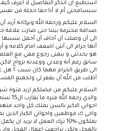
أستطيع ان أتذكر التفاصيل لا اعرف كيف
سيسامحني أم لا أنا حقا خجلة من نفسي
السلام عليكم ورحمة الله وبركاته أريد أ
صداقة محترمة بيننا حتى صارت علاقة حب
الى أن وصلت أن أخاف أن أحمل بسببها ر
هو يحدثني و يتمنى رجوع معي مع العلم 
سابق رغم أنه وعدني ووعدته بزواج لاكن ح
الى طريق الحرام مهما كان سبب ؟ هل عد
أطلب من الله أن يغفر لي ولجميع المس
السلام عليكم من فضلكم اريد فتوة شرعية ولكن طويلة الشرح اتمنى منكم ان تعذروني على الاطاله وجزاكم الله خيرا انا عملت مع والدي رحمه الله فتره ما يقارب ال15 سنه كنت اعمل اجير عنده ك موظف او عامل بمحل صرافه يمتلك منه والدي 80‎%‎ واثنين من اخواني الاكبر بالسن يملك كل واحد منهم 10‎%‎ وكان ابي رحمه الله يعطينا اتعاب على كل سنة شهرين بالفترات السابقه كنا نعمل انا واخي ك موظفين واخواني الكبار الذين يملكون 10‎%‎ كانو ياخذون اتعاب مثلنا على كل سنة شهرين ولكن لعام ال2015 واحد من الذين يملكون 10‎%‎ ترك العمل لا يريد ان يكمل قام بفتح مصلحه ثانيه وبقينا بالمحل انا واخ لي واخي الذي يملك 10‎%‎ نعمل 3 اشخاص بالمحل ولكن تراجعت اعمال المحل وابي قال لنا احنا ال3 الذين نعمل بالمحل قال لا استطيع اعطائكم اتعاب سوف اعطيكم راتب فقط ولكن نحن رفضنا هذه المبدأ ولكن لا نريد ان نزعل ابي رحمه الله وبعد سنتين انتقل اخي للعمل مع اخي في السوبر ماركت وبقينا انا والاخ الذي يملك 10‎%‎ فقط نعمل بهذا المحل ولا نتقاضى اتعاب وخلال هذه الفتره تعرضنا لخسائر ماديه للمحل بسبب مشكله حدثت لنا من اناس اخرين وقمنا بتصليح المحل لذالك ما تبقى من ربح المحل وابي قال لنا لا اريد ان اعطيكم راتب رفضنا المبدأ ولكن اكملنا وبعد سنه تقريبا من هذه المشكله الاشخاص الذين تسببو بالمشكله دفعو المبالغ الذي قمنا بدفعها اثناء تصليح المحل وتصالحنا معهم وابي اخذ هذا المبلغ له ف هنا انا واخي الذي يملك 10‎%‎ من المحل وجهنا اعتراض بخجل من والدي وقلنا له يا ابي نحن بهذا الشهر لم نقبض راتب بسبب الخسائر هذه ونحن ايضا لنا اتعاب عندك من سنة 2015 فقام ابي باعطاءنا راتب بدل الشهر الذي لم نتقاضى به راتب وقال لنا بكل شهر تكون الارباح جيده ذكروني اعطيكم نصف شهر اتعاب وفعلا بالشهر الذي كانت الارباح جيده صرف لنا نصف شهر من الاتعاب وبعدها بفتره ابي توفاه الله فجأ بالكورونا علما انه 4 من اخواني عليهم دين لابي انا كان علي دين 17,000 واخ عليه 85 الف واخ عليه 45 الف واخ عليه 20 الف عند تقسيم التركه قلنا لاخواني انه لنا اتعاب انا لي 6 سنوات اتعاب واخي الذي يملك 10‎%‎ من المحل 6 سنوات اتعاب واخي الذي ترك العمل وانتقل الى عمل اخر له سنتين الكل استعد لنا بالاتعاب قبل تقسيم التركه معدا اخ لي الذي يملك 10‎%‎ من المحل وانتقل الى مصلحه اخرى قمت بسؤال اخي لماذا اعترضت ان ناخذ اتعابنا قال لي اذا تستطيع ان تاخذ اتعابك من المحل دون شوشره ودون ان يعلمو اخوتي الذين عملو عندي سابقا والذين يعملون عندي حاليا .. سالته عن السبب قال لا اريدهم اذا علمو بانك اخذت اتعاب ان يطالبوني باتعاب لاني لم انطق لاحد في اتعاب . فقلت له لا استطيع ان اخذ اتعابي دون علم اخوتي ويكون بها حرام علينا يجب ان يكون بعلمهم . فرفض اخي ان ناخذ اتعاب بعلم الجميع وفرض رأيه علينا فانتقلنا هنا الى تقسيم التركه نحن هنا 11 اخ شباب و6 اناث و2 زوجات لابي رحمه الله وامي متوفيه فحسب حصر الارث قسمناها الى 16 حصه لكل زوجة حصه والشباب كل شخص حصه والاناث كل اثنتين حصه وقمنا بالتقسيم بالتراضي بحيث كل شخص حصته 80,000 دينار تقريبا وعند التقسيم نقص على جميع الورثه مبلغ من المال بحيث كل وريث يجب ان يدفع 6500 لاكمال الحصص بالتسواي فاقترحو ان يقسم المبلغ على 13 وريث بدلا من 16 وريث تم اعفاء 3 اشخاص انا واخي الذي عمل سنتين واخي الذي يعمل معي الذي يملك نسبة 10‎%‎ من المحل حسب ما كنا ناخذ من ابي على كل سنة شهرين راتبي كان 5200 راتب اخي الذي عمل سنتين فقط بعد وقف الاتعاب راتبه 5000 اخي الذي يملك 10‎%‎ من المحل له راتب 6260 و2000 بدل اجرة 10‎%‎ واخي الذي