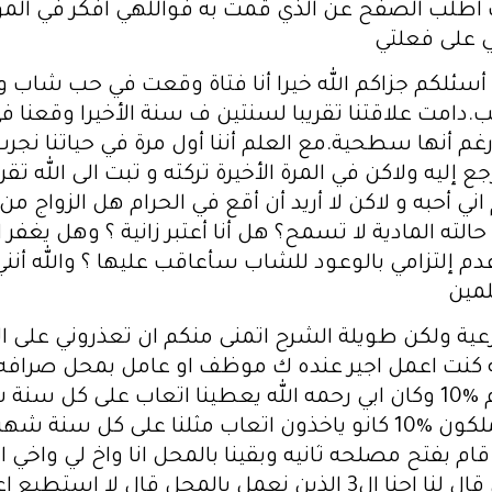
 اطلب الصفح عن الذي قمت به فواللهي افكر في الموت
 على فعلتي
ن أسئلكم جزاكم الله خيرا أنا فتاة وقعت في حب شاب و
.دامت علاقتنا تقريبا لسنتين ف سنة الأخيرا وقعنا
غم أنها سطحية.مع العلم أننا أول مرة في حياتنا نجر
اني أحبه و لاكن لا أريد أن أقع في الحرام هل الزو
الته المادية لا تسمح؟ هل أنا أعتبر زانية ؟ وهل يغفر 
م إلتزامي بالوعود للشاب سأعاقب عليها ؟ والله أنن
لمين
 يعمل في مصلحه اخرى له 2000 كل شهر بدل اجار ال10‎%‎ من المحل علما ان ابي كان يحسب في الاتعاب لاخواني قبل ايقاف الاتعاب يحسب لهم الراتب 8260 ليس 6260 يعني يعطيهم على كل سنه شهرين ع مبلغ 8260 المهم اخي الذي يعمل بالمحل ويملك 10‎%‎ اتعابه 99120 واصله منهم 4130عن نصف شهر يتبقى له 94990 وانا 62400 واصلني 2600 عن نصف شهر يتبقى لي 59800 واخي الذي عمل سنتين بدون اتعاب يتبقى له 20,000 لهذا تم اعفاءنا من ال6500 وتقسم المبلغ على 13 وريث بدلا من 16 وتراضينا بالقسمه كل شخص منزل ومنهم قطعة ارض وهكذا وبالنسبه لمحل الصرافه حسبناه بقيمة 70 الف دولار لاثنين من اخوتي 10‎%‎ لكل فرد يتبقى ال80 سهم ب56 الف دولار وقال هذا المحل في حصتي ولكن الذي يريد ان يدخل ويشارك بالمحل نتفق على اليه ويحق لكل الورثه في اي وقت ان يفتحو افرع اخرى على رخصة الصرافه واكملنا له تكملة ال80 الف دينار اكملنا له 8000 دولار نقدي وسيارة ابي ومحل في عمارة و50 متر ارض لتكون الحصص متساويه ولكن بالنسبه للمحل اخذه ال80 سهم في حصته بدلا من ال56 الف دولار وسالنا من له خاطر ان يشتري المحل فقلت انا الي خاطر كوني اعمل بهذا المحل وقال اخي الذي يعمل بمصلحه اخرى انا الي خاطر ادخل فيه كونه لي 10‎%‎ فاتفقنا نحن ال3 فقمنا بتقسيم 80 سهم على 3 اشخاص وطلع لكل واحد 26.5 واتفقنا بيننا ان يكون لكل واحد فيهم 35 سهم وانا 30 سهم 9 ايام لم نتفق على اليه دفع الاسهم واجنينا فيها ارباح يكفي رواتبنا وزاد 15000 الف فقال لنا اخي الذي لا يعمل معنا قال كونكم لم تاخذو اتعاب خذ انت 5000 واخي الاكبر 10000 الاف وهو لم ياخذ شيء رغم انه شريك معنا وخلال فترة شهر طلع لنا رخصة فرع جديد كنا مقدمين لها في حياة والدي رحمه الله الذين قامو بفكرة فرع جديد انا واخي الذين نعمل بالمحل ولكن فجأه اخي الذي يعمل معي بالمحل قال هذا الفرع لي وحدي واستثناني رغم انه عند تقديم الفرع اتفقنا في حال صدرت رخصة فرع جديد ان نقول لابي سنعمل بهذا المحل لصالحنا الشخصي وليس له علاقه بالفرع الرئيسي ولكن توفا والدي رحمه الله قبل صدور الرخصه وحين صدرت قال هذه الرخصه لي وانا زعلت جدا منه كيف يكون اناني ويتصرف هكذا وقلت هذا ليس من حقك ولكن اذا تريد ان تاخذه لوحدك خذه وفعلا اخذ لمحل له وحده ولكن يوجد اختلاط كثير والمحل كونه جديد تعرض لخسائر وليس لارباح واختلاط الزباين واختلاط راس المال بنفس رأس المال كان راس المال 100 الف دولار وعند فتح الفرع الجديد ال100 الف دولار اصبحت للفرعين وبعدها قال دعونا نضم الفرعين لبعض ليس من السهل ان نفصل بينهم وفعلا تم الاتفاق بالضم ولكن اختلفنا على المبدأ الاسهم رأس مال المحل 100 الف دولار غير العظم الذي حسبناه 70 الف دولار فيصبح سعر السهم 1700 دولار قال اخي كونه فرع نرفع رأس المال ال150 الف دولار بيننا حبر على ورق وليس بالقانون فرفضت انا شخصيا كوني كنت دافع عن 10 اسهم فقط وارباحي فقط على 10 اسهم وليس 30 سهم واخي الثاني دافع ثمن 25 سهم ويتبقى له 10 اسهم غير مدفوعات وانا يتبقى لي 20 سهم غير مدفوعات وياخذ الارباح نيابه عنا اخي الذي انحسب له المحل في حصته لحين ان ندفع نحن الاسهم يصير من نصيبنا فهنا اعتراضي كيف ترفع رأس المال ونحن لسنا بحاجه الى مال عندنا ودائع وامانات كثيره نعمل بها ومن ضمن الودائع التي عندنا لي وديعه لشركة امتلكها انا وشخص ما يقارب 13 الف دولار فقال لنا الاسهم ستتقسم على سعر السهم بدلا من 1700 دولار للسهم ستتقسم على 2450 للسهم بهذا تقل اسهم اخي من 25 سهم الى تقريبا 17 سهم وانا تقل تقريبا الى 7 اسهم فانا قلت له بهذا لا اريد الفرع الجديد اذا تقوم برفع راس مال وهمي يبقى راس المال كما هو فاقترح علي ان اقترض من الوديعه الخاصه بي لاكمال ال10 اسهم وتبقى ارباحي على 10 اسهم مدفوعات فوافقت على هذا فاقترضت من وديعتي ما يقارب ال2000 دولار والباقي دفعتهم من دخلي الشهري وراتبي وبعد شهرين 4 من اخوتي قالو نحن نريد ان نكون معكم بالمحل اتضح لهم انه المحل ارباحه الشهريه ما يقارب ال20 او 30 الف دولار شهريا فقالو نريد ان نكون معكم بالمحل وقت تقسيم التركه كان منا صغار لا يدركون مصلحتهم فتوصلنا لحل ان الصغار يشترو 5 اسهم معنا وينزل لهم ارباح بنسبة 5 اسهم وال2 الاخرين كانو يعملو يعملو بالسوبر ماركت الذي هو لاخوتي الذين يملكون حصص 10‎%‎ من محل الصرافه فاقترحو عليهم ان يبيعوهم السوبر ماركت مقابل ان لا يشترو بمحل الصرافه ووافق الجميع وفعلا تم بيع السوبر ماركت فهنا جاء اخي قال انا كان لي 35 سهم قبل بيع السوبر ماركت يجب ان يكون لي 40 سهم وقال اخي المماثل له بالاسهم والسوبر ماركت قال انا اتنازل ب10 اسهم واصبح له 25 سهم والثاني 40 سهم واخواني الصغار 5 اسهم 5 اسهم وانا 25 سهم ومشينا على هذا الحال لمدة 10 شهور تقريبا ولكن اخي الذي يملك 40 سهم قال لي في حال طالب في اكثر من 25 سهم اخي انت تقوم باعطاءه 5 اسهم منك انا لن اقبل باقل من 40 سهم فقلت له ليس عندي اي مشك