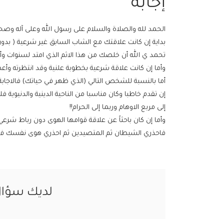
إجابة
الحمد لله والصلاة والسلام على رسول الله وعلى آله وصحب
بداية إن كانت علاقتك مع الشاب السابق غير شرعية ( بدو
تحمد ي الله أن خلصك من هذا الاثم الذي امتد لسنوات وأن
وأما إن كانت علاقة شرعية بخطوبة علنية وقد انتظرته وأعذر
أما بالنسبة للشخص التالي (الذي ظهر في حياتك) فالاجا
إن تقدم خاطبا وكان مناسبا من الناحية الدينية والدنيوية
إلى مربع الاوهام وربما إلى الحرام!!
وأما إن كان باحثاً عن علاقة قوامها الهوى دون رباط شرعي 
فاحذري الشيطان ثم المتصيدين ثم احذري هوى نفسك فال
لديك سؤا