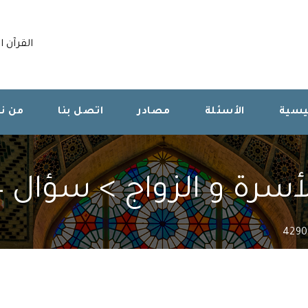
القرآن ا
ئيسية
الأسئلة
مصادر
اتصل بنا
من ن
سرة و الزواج > سؤال 429094