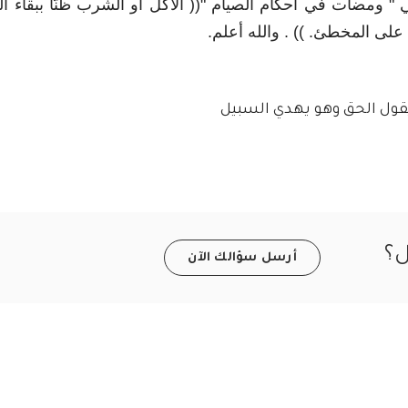
 ومضات في أحكام الصيام "(( الأكل أو الشرب ظنّاً ببقاء الل
 على المخطئ. )) . والله أعلم.
يقول الحق وهو يهدي السبيل
ل؟
أرسل سؤالك الآن