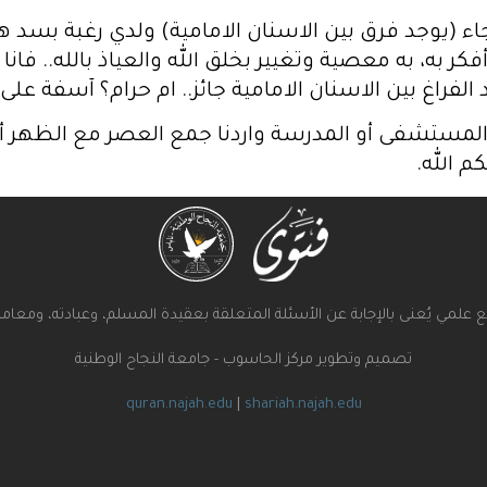
اء (يوجد فرق بين الاسنان الامامية) ولدي رغبة بسد هذ
ر به، به معصية وتغيير بخلق الله والعياذ بالله.. فانا 
راغ بين الاسنان الامامية جائز.. ام حرام؟ آسفة على ا
و المستشفى أو المدرسة واردنا جمع العصر مع الظهر أ
م الله.
علمي يُعنى بالإجابة عن الأسئلة المتعلقة بعقيدة المسلم، وعبادته، ومعامل
تصميم وتطوير مركز الحاسوب - جامعة النجاح الوطنية
quran.najah.edu
|
shariah.najah.edu