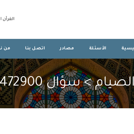
القرآن ا
ئيسية
الأسئلة
مصادر
اتصل بنا
من ن
لصيام > سؤال 472900