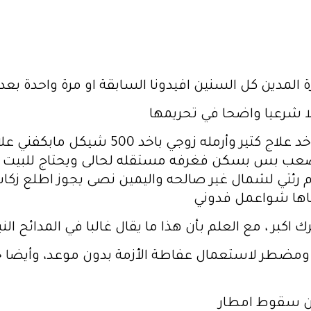
ة المدين كل السنين افيدونا السابقة او مرة واحدة بع
لا شرعيا واضحا في تحريمها
انا مريضة اكسجين ليل نهار مابرفعو وباخد علا
رئتي لشمال غير صالحه واليمين نصى يجوز اطلع زكات
عاها شواعمل فدوني
كبر ، مع العلم بأن هذا ما يقال غالبا في المدائح النبو
مضطر لاستعمال عفاطة الأزمة بدون موعد، وأيضا جه
دون سقوط امطار