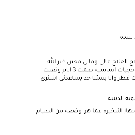
د سده
ج كتير وأرمله زوجي باخد 500 شيكل مابكفني علاج العلاج غالي ومالى معين غير الله
وبسكن عند اخي وباكل عنده وضعهم صعب بس بسكن فغرفه مستقله لحالى ويحتاج للبيت حجيات اساسيه صمت 3 ايام وتعبت
 فطر وانا بستنا حد يساعدني اشترى
ية الدينية
از التبخيره فما هو وضعه من الصيام