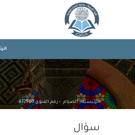
الر
ا
الرئيسية
الصيام
رقم الفتوى 472900
سؤال