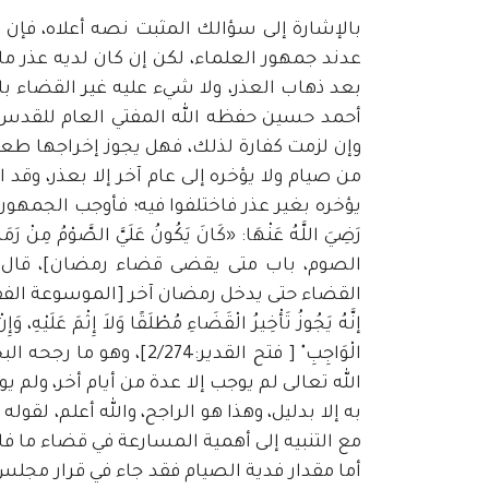
بالإشارة إلى سؤالك المثبت نصه أعلاه، فإن
عدند جمهور العلماء، لكن إن كان لديه عذر م
بعد ذهاب العذر، ولا شيء عليه غير القضاء 
أحمد حسين حفظه الله المفتي العام للقدس وا
وإن لزمت كفارة لذلك، فهل يجوز إخراجها طعاما
من صيام ولا يؤخره إلى عام آخر إلا بعذر، وقد ا
يؤخره بغير عذر فاختلفوا فيه؛ فأوجب الجمهور(
رَضِيَ اللَّهُ عَنْهَا: «كَانَ يَكُونُ عَلَيَّ الصَّوْمُ مِ
الصوم، باب متى يقضى قضاء رمضان]، قال ا
إنَّهُ يَجُوزُ تَأْخِيرُ الْقَضَاءِ مُطْلَقًا وَلاَ إِثْمَ عَلَيْهِ، 
الْوَاجِبِ" [ فتح القدير
الله تعالى لم يوجب إلا عدة من أيام أخر، ولم يو
مع التنبيه إلى أهمية المسارعة في قضاء ما 