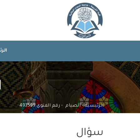
الر
ا
الرئيسية
الصيام
رقم الفتوى 493599
سؤال