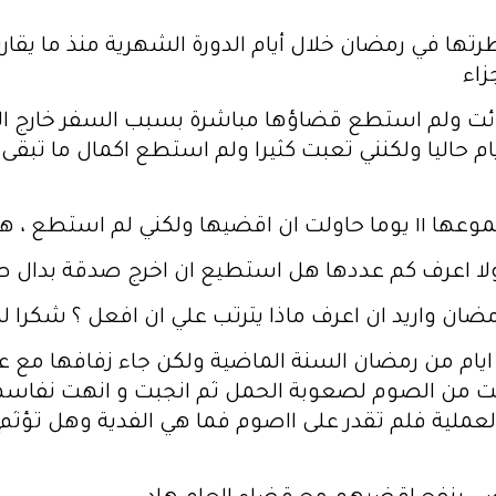
زاء
ئت ولم استطع قضاؤها مباشرة بسبب السفر خارج الب
م حاليا ولكنني تعبت كثيرا ولم استطع اكمال ما تبقى .
طيع عدم قضائها ؟
لا اعرف كم عددها هل استطيع ان اخرج صدقة بدال صي
ان واريد ان اعرف ماذا يترتب علي ان افعل ؟ شكرا ل
ايام من رمضان السنة الماضية ولكن جاء زفافها مع 
ت من الصوم لصعوبة الحمل ثم انجبت و انهت نفاسه
عملية فلم تقدر على ااصوم فما هي الفدية وهل تؤثم؟ 