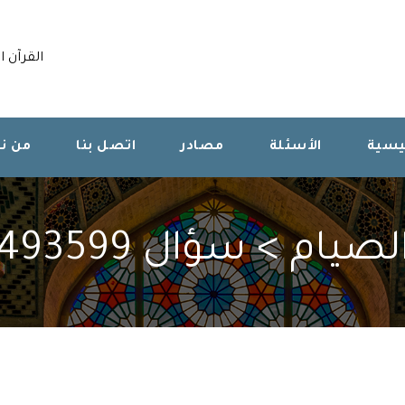
القرآن ا
ئيسية
الأسئلة
مصادر
اتصل بنا
من ن
لصيام > سؤال 493599