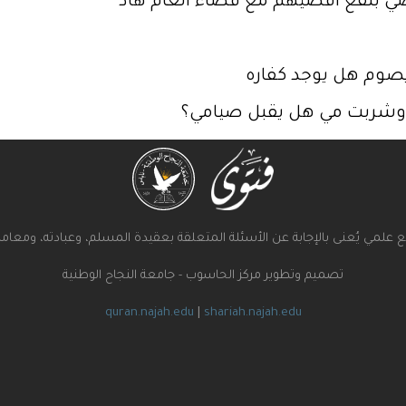
ضي بنفع اقضيهم مع قضاء العام هاد
يصوم هل يوجد كفاره
رآن وشربت مي هل يقبل صيامي؟
علمي يُعنى بالإجابة عن الأسئلة المتعلقة بعقيدة المسلم، وعبادته، ومعامل
تصميم وتطوير مركز الحاسوب - جامعة النجاح الوطنية
quran.najah.edu
|
shariah.najah.edu