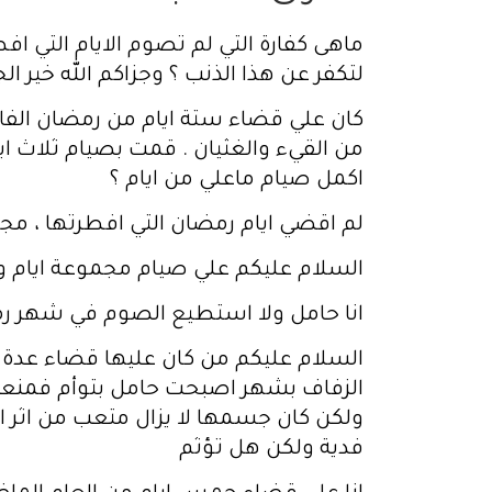
لتكفر عن هذا الذنب ؟ وجزاكم الله خير الج
كان علي قضاء ستة ايام من رمضان الفا
من القيء والغثيان . قمت بصيام ثلاث ايا
اكمل صيام ماعلي من ايام ؟
لم اقضي ايام رمضان التي افطرتها ، مجموعها ١١ يوما حاولت ان اقضيها ولكني لم استطع ، هل است
السلام عليكم علي صيام مجموعة ايام و
انا حامل ولا استطيع الصوم في شهر رمض
السلام عليكم من كان عليها قضاء عدة 
الزفاف بشهر اصبحت حامل بتوأم فمنع
ولكن كان جسمها لا يزال متعب من اثر ال
فدية ولكن هل تؤثم