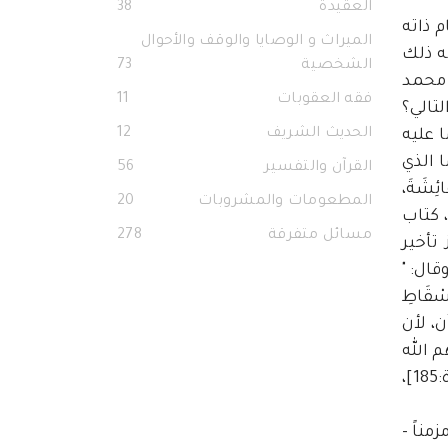
العقيدة
38
 ذاته
الميراث و الوصايا والوقف والأحوال
ه ذلك
الشخصية
73
 محمد
فقه العقوبات
11
تالي؟
الحديث الشريف
12
 عليه
ا الذي
القرآن والتفسير
56
شَةَ،
المطعومات والمشروبات
20
ري، كتاب
مسائل متفرقة
278
تأخير
ء فقط، وقال: "
إِسْقَاطِ
آن، لأن
م الله
به إلا بدليل، وهذا هو الراجح، والله أعلم، لقوله تعالى: ﴿وَمَنْ كَانَ مَرِيضًا أَوْ عَلَى سَفَرٍ فَعِدَّةٌ مِنْ أَيَّامٍ أُخَرَ﴾ [البقرة:185]،
ض مرضاً مزمناً -