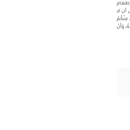
إطعام
أن لا
 كَانَ مِنْكُمْ
ُ، وَأَنْ