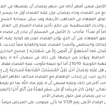
 الأصل فيمن أفطر أياما من شهر رمضان أن يقضيها في العام
انع من القضاء وجاء رمضان، فإن عليه القضاء أول ما يتيسر ل
باتفاق الفقهاء في المذاهب الأربعة، وقد سئل سماحة الشيخ
لديار الفلسطينية عن حكم تأخير قضاء الصيام إلى العام ال
ً أم نقداً؟ فأجاب: (( الأصل في المسلم أن يبادر إلى قضاء ما
تفق الفقهاء على أن الذي يؤخر القضاء لعذر فلا كفارة عليه، أم
مالك والشافعي وأحمد) القضاء عليه والكفارة معاً لِحديث عَائِ
نْ رَمَضَانَ، فَمَا أَسْتَطِيعُ أَنْ أَقْضِيَ إِلاَّ فِي شَعْبَانَ» [ صحيح البخا
لحافظ: ويؤخذ من حرصها على ذلك في شعبان أنه لا يجوز 
القضاء حتى يدخل رمضان آخر [الموسوعة الفقهية الكويتية: 10/10]، أما أبو حنيفة فأوجب عليه القضا
وَإِنْ هَل عَلَيْهِ رَمَضَانُ آخَرُ، لَكِنَّ الْمُسْتَحَبَّ الْمُتَابَعَةُ مُسَارَعَةً إِلَى 
:2/274]، وهو ما رجحه البخاري، حيث إن إيجاب الإطعام مع القضاء مخالف لظاهر القر
جب أكثر من ذلك، وعليه فينبغي أن لا يلزم عباد الله بما لم يلزمه
فات من رمضان قبل حلول رمضان الآخر.
أما مقدار فدية الصيام فقد جاء في قرار مجلس الإفتاء الأعلى رقم 1/129 ما يأتي: فيتوجب على المري