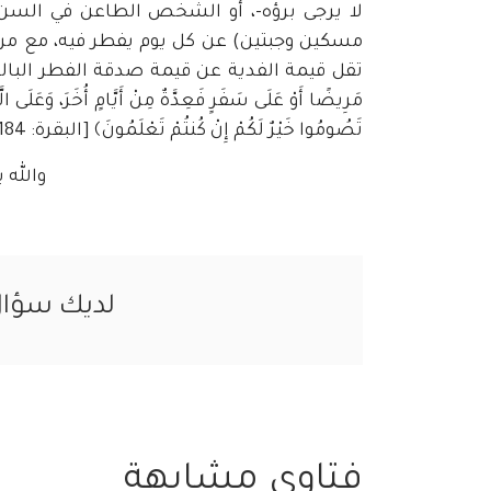
لا يرجى برؤه-، أو الشخص الطاعن في السن، 
مسكين وجبتين) عن كل يوم يفطر فيه، مع مراع
مَرِيضًا أَوْ عَلَى سَفَرٍ فَعِدَّةٌ مِنْ أَيَّامٍ أُخَرَ، وَعَلَى ا
تَصُومُوا خَيْرٌ لَكُمْ إِنْ كُنتُمْ تَعْلَمُونَ﴾ [البقرة: 184]، والله تعالى أعلم. ))
والله 
لديك سؤا
فتاوى مشابهة