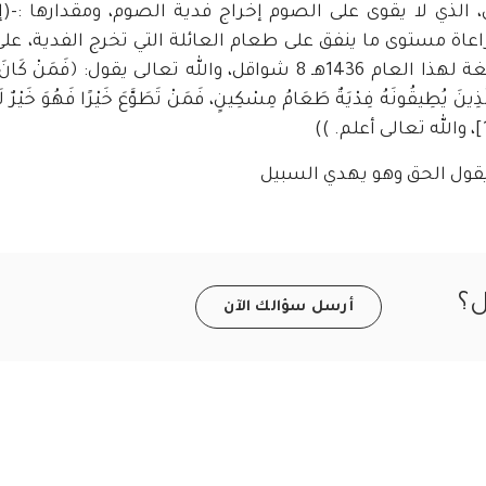
الذي لا يقوى على الصوم إخراج فدية الصوم، ومقدارها :-(
اة مستوى ما ينفق على طعام العائلة التي تخرج الفدية، على 
تقل قيمة الفدية عن قيمة صدقة الفطر البالغة لهذا العام 1436هـ 8 شواقل، والله تعالى يقول: ﴿فَمَنْ
لَّذِينَ يُطِيقُونَهُ فِدْيَةٌ طَعَامُ مِسْكِينٍ، فَمَنْ تَطَوَّعَ خَيْرًا فَهُوَ خَيْرٌ لَه
يقول الحق وهو يهدي السبيل
ل؟
أرسل سؤالك الآن