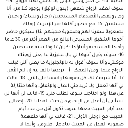
التالية. 13- لن أخبر زوجتي الأولى ولا عائلتي بهذا الزواج. 14-
عقد الزواج شفهي (بدون توثيق) بوجود كلاً من: أنا
وبعض الأصدقاء المسيحيين (رجال ونساء) ورجلان
مسلمين. 15- مع حضور أهلها عبر الإنترنت (وذلك
بة سفرنا لهم وصعوبة مجيئهم لنا) سيكون حاضر
أخوها الشقيق المسيحي البالغ من العمر أكثر من 30 عاما
وأمها المسيحية وأبناؤها ذكران 17 و15 سنة مسيحيين.
 سوف يقول أخوها لي بالإنجليزية ما يعنى زوجتك
ي، وأنا سوف أقول له بالإنجليزية ما يعنى أنني قبلت
ج منها. ومن الممكن أن نرددها بالعربية إن لزم الأمر.
17- أنا شرحت لها كل حقوقها واتفقنا على الآتي. 18- قالت
ها تعمل ولا تريد مني المال والإنفاق. وأنها متنازلة
عن هذا. ولو احتاجت سوف تطلب مني. 19- قالت لي أنها لن
تسألني أن أعدل في الإنفاق من حيث الهدايا. 20- إجمالي
يام المبيت معها سوف تكون أقل من عدد أيام
المبيت مع زوجتي الأولى. 21- قالت لي أنها متفهمة
 العدل في المبيت بناء على ظروفي، وأنها لا