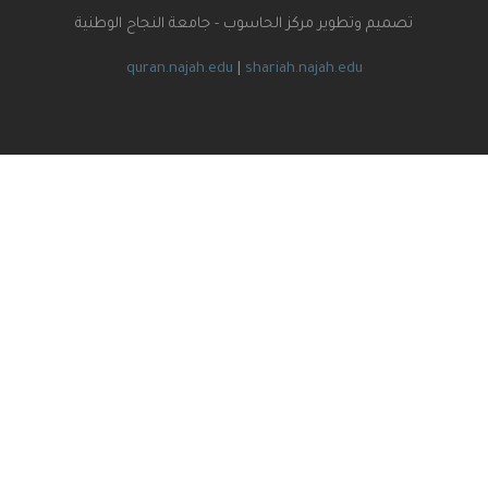
تصميم وتطوير مركز الحاسوب - جامعة النجاح الوطنية
quran.najah.edu
|
shariah.najah.edu