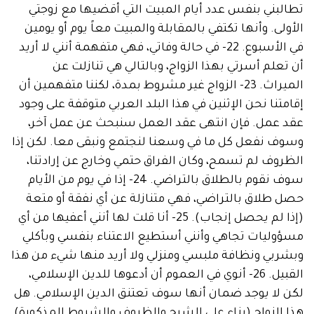
ني بنفس عدد أيام المبيت التي أقضيها مع زوجتي
ى. وأنها تكتفي بالمقابلة والمبيت معاً يوم أو يومين
في الأسبوع. 22- في حالة وفاتي، فهي متفهمة أنني لا أريد
لم أسرتي بهذا الزواج، وبالتالي هي تنازلت عن
الميراث. 23- الزواج غير مشروط بمدة، لكننا متفهمين أن
نا نحن الإثنين في هذا البلد العربي متوقفة على وجود
عمل. فإن انتهى عقد العمل سنبحث عن عمل آخر،
 نفعل كل ما في وسعنا لنجتمع ونبقى معا. لكن إذا
ف لم تسمح، وكان الفراق حتمي وخارج عن إرادتنا،
سوف نقوم بالطلاق بالتراضي. 24- إذا في يوم من الأيام
لاق بالتراضي، فهي متنازلة عن أي نفقة أو متعة
(إذا لم يحصل إنجاب). 25- أنا قلت لها أنني أعفيها من أي
يات تجاهي وأنني أستطيع الاعتناء بنفسي وبأكلي
ي ونظافة ملبسي ومنزلي ولا أريد منها شيء من هذا
القبيل. 26- أنوي في العموم أن أدعوها للدين الإسلامي،
لا يوجد ضمان أنها سوف تعتنق الدين الإسلامي. هل
لزواج (بناء على الشرح والظروف والشروط المذكورة)