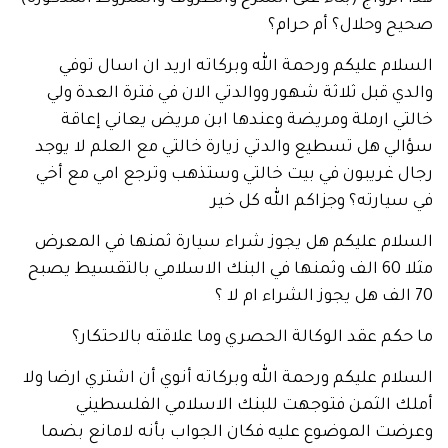
 وحلال؟ أم حرام؟
م عليكم ورحمة الله وبركاته اريد ان اسال توفي
 قبل ثلاثة شهور ووالدتي الان في فترة العدة ولي
 ارملة ومريضة وعندها ابن مريض يعاني إعاقة
 هل تسطيع والدتي زيارة خالتي مع العلم لا يوجد
 غريبون في بيت خالتي وستذهب وترجع امي مع أخي
ارته؟ وجزاكم الله كل خير
ام عليكم هل يجوز شراء سيارة ثمنها في المعرض
مثلا 60 الف وثمنها في البنك الاسلامي بالتقسيط يصبح
م عقد الوكالة الحصري وما علاقته بالاحتكار؟
م عليكم ورحمة الله وبركاته أنوي أن اشتري ارضا ولا
 الثمن فتوجهت للبنك الاسلامي الفلسطيني
ت الموضوع عليه فكان الجواب بأنه لامانع بضما