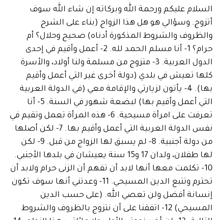
م عليكم ورحمة الله وبركاته إن شاء الله سوف
. وسؤالي هو هل هذا الزواج (بناء على الشرح
وف والشروط المذكورة أدناه) صحيح وحلال؟ أم
حرام؟ 1- أنا مسلم الحمد لله. 2- أعمل وأقيم في إحدى
الدول العربية. 3- متزوج من مسلمة ولنا أولاد، والأسرة
تعيش في بلدي (دولة أخرى غير التي أعمل وأقيم
بها). 4- يأتون لزيارتي والإقامة معي (في الدولة العربية
التي أعمل وأقيم بها) لبضعة شهور في السنة. 5- أنا
تعرفت على امرأة مسيحية. 6- هذه المرأة تعمل وتقيم في
نفس الدولة العربية التي أعمل وأقيم بها. 7- لكن أصلها
من دولة أجنبية. 8- لم يسبق لها الزواج من قبل. 9- لكن
لها طفلان، ولدان 17 و15 سنة يعيشان في بلدها الأجنبي.
 تكلمت معها أنها لابد أن تفهم أن الزنى حرام ولابد أن
تحترم وتتبع الدين المسيحي. 11- وعدتني أنها سوف تكون
نة أفضل ولن تعصي الله. (على حسب الدين
المسيحي) 12- اتفقنا على أن نتزوج بالظروف والشروط