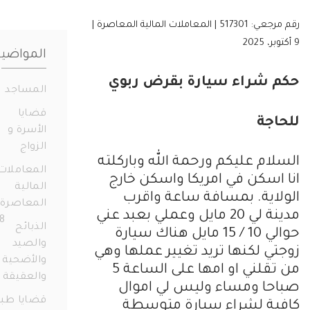
رقم مرجعي: 517301 | المعاملات المالية المعاصرة |
المواضيع
 شراء سيارة بقرض ربوي
المساجد
19
قضايا
جة
الأسرة و
الزواج
331
ام عليكم ورحمة الله وباركلته
المعاملات
اسكن في امريكا واسكن خارج
المالية
اية. بمسافة ساعة واقرب
المعاصرة
مدينة لي 20 مايل وعملي بعبد عني
658
الذبائح
حوالي 10 / 15 مايل هناك سيارة
والصيد
ي لكنها تريد تغيير عملها وهي
والأضحية
من تقلني او امها على الساعة 5
والعقيقة
14
ا ومساء وليس لي اموال
قضايا طبية
ة لشراء سيارة متوسطة