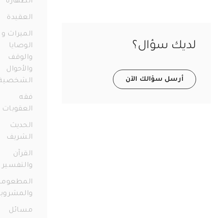
الطهارة
98
العقيدة
38
الميراث و
ديك سؤال؟
الوصايا
والوقف
والأحوال
أرسل سؤالك الآن
الشخصية
73
فقه
العقوبات
11
الحديث
الشريف
12
القرآن
والتفسير
56
المطعومات
والمشروبات
21
مسائل