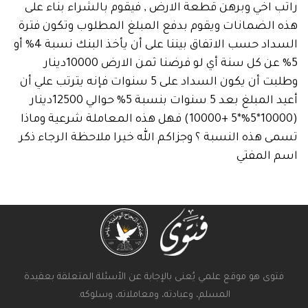
اخي وبرهن قطعة الارض , فيقوم بالشراء بناء على
الضمانات ويقوم بدفع المبلغ المطلوب وتكون فترة
السداد حسب الاتفاق بيننا على أن يأخذ البنك نسبة 4% أو
5% عن كل سنة أي لو فرضنا ثمن الارض 10000دينار
وطلبت أن يكون السداد على 5 سنوات فإنه يترتب علي أن
أعيد المبلغ بعد 5 سنوات بنسبة 5% حوالي 12500دينار
(10000*5%*5 +10000) فهل هذه المعاملة شرعية وماذا
هذه النسبة ؟ وجزاكم الله خيرا ملاحظة الرجاء ذكر
المفتي
ى هو موقع علمي يُعنى بالإجابة عن الأسئلة المتعلقة بعقيدة
المسلم، وعبادته، ومعاملاته، وسلوكه.