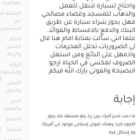
معاصرة
77
اج لسيارة لتنقل للعمل
ذهاب للمسجد وقضاء مصالحي
العلاقة مع
غير
يجوز شراء سيارة عن طريق
المسلمين
ك والدفع بالاقساط والفوائد.
36
 انني سألت بمثابة امام هنا قال
أحكام
لضروريات تحلل المحرمات
اللباس
هل على البائع ومن استغل
والزينة
72
وف لمكسي في الحياة ارجو
الزكاة
يحة والفوتى بارك الله فيكم
والصدقات
158
الأيمان
والنذور
68
بة
الحج
والعمرة
23
 تتدبر أمرك دون ربا، ولو بمشقة، فلا يجوز
الصيام
91
 للربا. وهناك تمويل إسلامي موجود في أمريكا،
الصلاة
172
كال فيه.