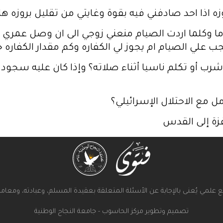
زه اذا احد صادفني فيه بقوة وغايتي من تقليل بروزه هل
ت ان اصوم شهرين متفرقه قبل٢٦عاما وكلما اردت الصيام منعني زوجي الى
علي الصيام ام يجوز لي الكفاره وكم مقدار الكفاره جزا
 أو تكلم ناسيا أثناء صلاته؟ وإذا كان عليه سجود
 مع الاحتلال الإسرائيلي؟
زة إلى القدس
علمي يُعنى بالإجابة عن الأسئلة المتعلقة بعقيدة المسلم، وعبادته، ومعامل
تصميم وتطوير مركز الحاسوب - جامعة النجاح الوطنية