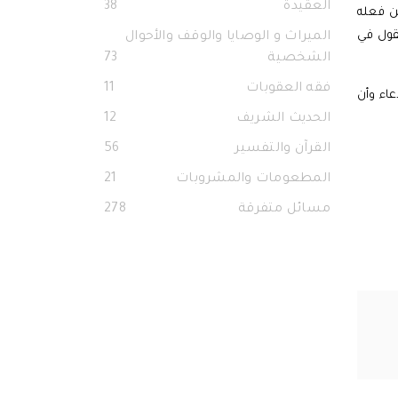
العقيدة
38
ن فعله
يقول في
الميراث و الوصايا والوقف والأحوال
الشخصية
73
فقه العقوبات
11
عاء وأن
الحديث الشريف
12
القرآن والتفسير
56
المطعومات والمشروبات
21
مسائل متفرقة
278