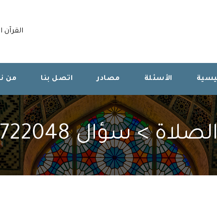
القرآن ا
ئيسية
الأسئلة
مصادر
اتصل بنا
من ن
لصلاة > سؤال 722048