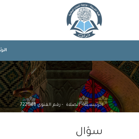
الر
ا
الرئيسية
الصلاة
رقم الفتوى 722048
سؤال