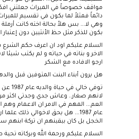
مواقف خصوصاً في الميراث جعلتني افكر..
دائماً فمثلاً لما بكون في تقسيم للميرا
وهي لا... بس هلأ بحالة اخته كانت أرملة
بكون للذكر مثل حظ الأنثيين دون إعتبار ان
السلام عليكم اود ان اعرف حكم الشرع فيم
الاخر و بناته في حياته و لم يكتب شيئا ل
ارجو الافاده مع الشكر
هل يرون أبناء البنت المتوفين قبل والد
توفي خ
العم... المهم في الامر ان الاعمام وه
عام 1987... هل يحق لاخوالي ذلك
الخجل بل كان بيقينهم ان تركة ابنهم ستصر
السلام عليكم ورحمة الله وبركاته تحية 