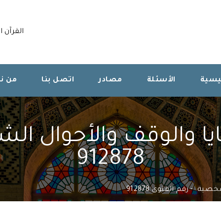
القرآن ا
ئيسية
الأسئلة
مصادر
اتصل بنا
من ن
ايا والوقف والأحوال ا
912878
لشخصية
رقم الفتوى 912878