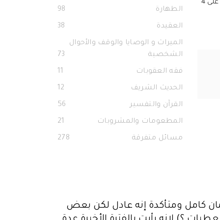
وفق المعروف في التشريع الإسلامي، وفي هذه الحالة فإن للزوجة الربع فرضًا ولابن العم الباقي تعصيبًا بالنفس، فيقسم المال جميعًا على 4
الطهارة
98
العقيدة
38
الميراث و الوصايا والوقف والأحوال
الشخصية
73
فقه العقوبات
11
الحديث الشريف
12
القرآن والتفسير
56
المطعومات والمشروبات
21
مسائل متفرقة
278
إيمان كامل ومتأكدة إنه عادل لكن بعض
ات ؟) لانه رأيت بالفترة الأخيرة عدة