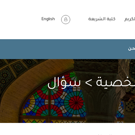
لكريم
كلية الشريعة
English
حن
لشخصية > سؤال