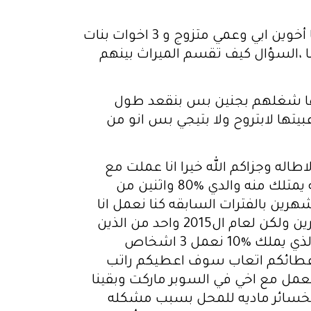
السلام عليكم توفيت عمتي ولديها زوجها علي قيد الحياة وليس لديها اولاد ولا ام واب وعندها أخوين ابي وعمي متزوج و 3 اخوات بنات
ا ،السؤال كيف تقسم الميراث بينهم
لادها شغلهم بجنين بس بنقعد طول
ا لابتروح ولا بتيجي بس انو من
له اذا طلب ساتنازل له ب5 اسهم وبعد ال10 شهور اخي الذي يملك 40 سهم سأل اخي الذي يملك 25 سهم كم الك سهم انت قله 25 سهم وهنا جاء الي قال لماذا انا فقط 45 سهم لازم انا 50 سهم مش 45 قلتله انت 40 سهم الك مش 45 قال لا انا الي 45 وبدي كمان 5 اسهم قلت له احنا اتفقنا امام الجميع الك 40 سهم فاصر ان له 45 سهم واخذ ال5 اسهم هو بدلا من الثاني اذا طالب ان اتنازل له فصار التقسيم 45 سهم له و25 للثاني و5 لاثنين صغار وانا 20 سهم فقال اخي الذي يملك 45 سهم كيف انا 45 لازم 50 سهم الي سالناه عن السبب فقال في حال اختلفنا بالمستقبل يكون لي محل وحدي وانتم في محل فرفضنا ان نتنازل له فقال اذن اعطي الصغار 4 اسهم لكل واحد واصير انا 47 وانا لست راضي ولكن لا بأس في 47 سهم فانا قلت هنا لا تاخذ منهم سهم لكل واحد ابقيهم على 5 اسهم وانا اتنازل عن 5 اسهم وانا ابقى على 15 سهم فصار التقسيم على النحو التالي 50 سهم لاخي و25 سهم للثاني 15 الي و5 اسهم للاثنين الصغار الصغار دافعين ال5 اسهم وينزلهم ارباح كل شهر عن ال5 اسهم والي اله 25 سهم دافع حق 15 وانا دافع حق 10 وباقي الارباح تروح للي اله 50 سهم بعد فترة قمت ببيع سيارتي لشراء نوع اخر بعتها بمبلغ 9800 دولار وانا قلت لو اشتري لزوجتي ذهب بدل مصاري ذهبها الي اخذتهن منها وقت شراء ال10 اسهم وادخل جمعيه وعندما تطلع لي الجمعيه اشتري سياره فهنا اعترضو اخوتي الذي يملك 50 سهم والذي يملك 25 سهم قالو لا يحق لك ان تشتري ذهب وتشتري سياره هكذا يتراكم ديون عليك وكبر الخلاف بيننا وجاءو بزوجتي قالو لها زوجك يريد شراء سياره ويريد شراء ذهب اختاري وحده منهن قالت ليش اختار وحده وهو بده يدخل جمعيه قالولها زوجك مديون يقصدون الدين الذي اقترضته من وديعتي قالت لهم اذا زوجي مديون خذو الدين ما اريد سياره ولا ذهب واخذو ال9800 دولار فقامو بسداد وديعتي وقامو بسداد سحوباتي التي سحبتها من راتبي قبل نهاية الشهر وقامو بسداد 10,000 من ال17 الف الي علي دين بحياة والدي تعود قسمته لاشياء اخرى مثلي مثل ال3 الاخرون الي عليهن دين فهنا انا لم اشعر بالرضى كيف اخذو مني حق سيارتي بلا حق كيف لاقولها تدبيره قلت لهم بعد 3 شهور انا اشعر بالظلم كيف حدث هذا علما انا الارباح الشهريه كانت لا توزع كلها كان يقام منها مبلغ كل شهر للجميع على حسب الاسهم المدفوعه فشعرت بالظلم قلت لاخواني الذي يملك واحد منهم 50 سهم والثاني 25 سهم قلت لهم توزيعنا للاسهم غير عادل من البداية نحن لسنا بحاجة اموال المحل فيه ما يقارب 400 الف دولار امريكي ودائع لماذا اخي ياخذ ارباح بنسبة 67 سهم والمحل اصلا يعمل دون ماله يجب توزيع الاسهم بالعدل فاقترح اخي ان ياتي بامام المسجد ليحكم بيننا بشرع الله وشرحنا له القصه قال هاد الاشي بالتراضي بينكم ولا يحتاج الا فتوة شرعيه اترضون ان احكم بينكم قلناله احكم بيننا فحكم لي 20 سهم ولاخي الذي يملك 50 حكم له 45 والاخي الذي يملك 25 يبقى كما هو والاثنين الصغار 5 اسهم لكل واحد قلنا له جميعنا قبلنا بالحكم سالته كيف يتم توزيع الارباح قال على الاسهم المدفوعه قلت له انا اخذو مني حق سيارتي واتبخرو وضليت اوخد ع 10 اسهم مش على 15 سهم ولا 20 سهم فقال انا بمون على اخوك الي اله 45 سهم يعطيك ارباح على 11 سهم وسد حق السهم ع راحتك واخوي وافق