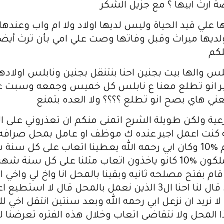
ة ارث ابيها ؟ مع جزيل الشكر
ولديها ميراث وقبل وفاتها وصت علي امي بأن ترث أيض
كم
ابلس والها بيت بجنين احنا بنتنقل بجنين ونابلس او
نو تطلع معنا ع نابلس كل خميس وجمعه وسبت عبيته
عني هاي بصح انو تطلع ؟؟؟؟ ولا العده بتمنع
 يعمل في مصلحه اخرى له 2000 كل شهر بدل اجار ال10‎%‎ من المحل علما ان ابي كان يحسب في الاتعاب لاخواني قبل ايقاف الاتعاب يحسب لهم الراتب 8260 ليس 6260 يعني يعطيهم على كل سنه شهرين ع مبلغ 8260 المهم اخي الذي يعمل بالمحل ويملك 10‎%‎ اتعابه 99120 واصله منهم 4130عن نصف شهر يتبقى له 94990 وانا 62400 واصلني 2600 عن نصف شهر يتبقى لي 59800 واخي الذي عمل سنتين بدون اتعاب يتبقى له 20,000 لهذا تم اعفاءنا من ال6500 وتقسم المبلغ على 13 وريث بدلا من 16 وتراضينا بالقسمه كل شخص منزل ومنهم قطعة ارض وهكذا وبالنسبه لمحل الصرافه حسبناه بقيمة 70 الف دولار لاثنين من اخوتي 10‎%‎ لكل فرد يتبقى ال80 سهم ب56 الف دولار وقال هذا المحل في حصتي ولكن الذي يريد ان يدخل ويشارك بالمحل نتفق على اليه ويحق لكل الورثه في اي وقت ان يفتحو افرع اخرى على رخصة الصرافه واكملنا له تكملة ال80 الف دينار اكملنا له 8000 دولار نقدي وسيارة ابي ومحل في عمارة و50 متر ارض لتكون الحصص متساويه ولكن بالنسبه للمحل اخذه ال80 سهم في حصته بدلا من ال56 الف دولار وسالنا من له خاطر ان يشتري المحل فقلت انا الي خاطر كوني اعمل بهذا المحل وقال اخي الذي يعمل بمصلحه اخرى انا الي خاطر ادخل فيه كونه لي 10‎%‎ فاتفقنا نحن ال3 فقمنا بتقسيم 80 سهم على 3 اشخاص وطلع لكل واحد 26.5 واتفقنا بيننا ان يكون لكل واحد فيهم 35 سهم وانا 30 سهم 9 ايام لم نتفق على اليه دفع الاسهم واجنينا فيها ارباح يكفي رواتبنا وزاد 15000 الف فقال لنا اخي الذي لا يعمل معنا قال كونكم لم تاخذو اتعاب خذ انت 5000 واخي الاكبر 10000 الاف وهو لم ياخذ شيء رغم انه شريك معنا وخلال فترة شهر طلع لنا رخصة فرع جديد كنا مقدمين لها في حياة والدي رحمه الله الذين قامو بفكرة فرع جديد انا واخي الذين نعمل بالمحل ولكن فجأه اخي الذي يعمل معي بالمحل قال هذا الفرع لي وحدي واستثناني رغم انه عند تقديم الفرع اتفقنا في حال صدرت رخصة فرع جديد ان نقول لابي سنعمل بهذا المحل لصالحنا الشخصي وليس له علاقه بالفرع الرئيسي ولكن توفا والدي رحمه الله قبل صدور الرخصه وحين صدرت قال هذه الرخصه لي وانا زعلت جدا منه كيف يكون اناني ويتصرف هكذا وقلت هذا ليس من حقك ولكن اذا تريد ان تاخذه لوحدك خذه وفعلا اخذ لمحل له وحده ولكن يوجد اختلاط كثير والمحل كونه جديد تعرض لخسائر وليس لارباح واختلاط الزباين واختلاط راس المال بنفس رأس المال كان راس المال 100 الف دولار وعند فتح الفرع الجديد ال100 الف دولار اصبحت للفرعين وبعدها قال دعونا نضم الفرعين لبعض ليس من السهل ان نفصل بينهم وفعلا تم الاتفاق بالضم ولكن اختلفنا على المبدأ الاسهم رأس مال المحل 100 الف دولار غير العظم الذي حسبناه 70 الف دولار فيصبح سعر السهم 1700 دولار قال اخي كونه فرع نرفع رأس المال ال150 الف دولار بيننا حبر على ورق وليس بالقانون فرفضت انا شخصيا كوني كنت دافع عن 10 اسهم فقط وارباحي فقط على 10 اسهم وليس 30 سهم واخي الثاني دافع ثمن 25 سهم ويتبقى له 10 اسهم غير مدفوعات وانا يتبقى لي 20 سهم غير مدفوعات وياخذ الارباح نيابه عنا اخي الذي انحسب له المحل في حصته لحين ان ندفع نحن الاسهم يصير من نصيبنا فهنا اعتراضي كيف ترفع رأس المال ونحن لسنا بحاجه الى مال عندنا ودائع وامانات كثيره نعمل بها ومن ضمن الودائع التي عندنا لي وديعه لشركة امتلكها انا وشخص ما يقارب 13 الف دولار فقال لنا الاسهم ستتقسم على سعر السهم بدلا من 1700 دولار للسهم ستتقسم على 2450 للسهم بهذا تقل اسهم اخي من 25 سهم الى تقريبا 17 سهم وانا تقل تقريبا الى 7 اسهم فانا قلت له بهذا لا اريد الفرع الجديد اذا تقوم برفع راس مال وهمي يبقى راس المال كما هو فاقترح علي ان اقترض من الوديعه الخاصه بي لاكمال ال10 اسهم وتبقى ارباحي على 10 اسهم مدفوعات فوافقت على هذا فاقترضت من وديعتي ما يقارب ال2000 دولار والباقي دفعتهم من دخلي الشهري وراتبي وبعد شهرين 4 من اخوتي قالو نحن نريد ان نكون معكم بالمحل اتضح لهم انه المحل ارباحه الشهريه ما يقارب ال20 او 30 الف دولار شهريا فقالو نريد ان نكون معكم بالمحل وقت تقسيم التركه كان منا صغار لا يدركون مصلحتهم فتوصلنا لحل ان الصغار يشترو 5 اسهم معنا وينزل لهم ارباح بنسبة 5 اسهم وال2 الاخرين كانو يعملو يعملو بالسوبر ماركت الذي هو لاخوتي الذين يملكون حصص 10‎%‎ من محل الصرافه فاقترحو عليهم ان يبيعوهم السوبر ماركت مقابل ان لا يشترو بمحل الصرافه ووافق الجميع وفعلا تم بيع السوبر ماركت فهنا جاء اخي قال انا كان لي 35 سهم قبل بيع السوبر ماركت يجب ان يكون لي 40 سهم وقال اخي المماثل له بالاسهم والسوبر ماركت قال انا اتنازل ب10 اسهم واصبح له 25 سهم والثاني 40 سهم واخواني الصغار 5 اسهم 5 اسهم وانا 25 سهم ومشينا على هذا الحال لمدة 10 شهور تقريبا ولكن اخي الذي يملك 40 سهم قال لي في حال طالب في اكثر من 25 سهم اخي انت تقوم باعطاءه 5 اسهم منك انا لن اقبل باقل من 40 سهم فقلت له ليس عندي اي مشك