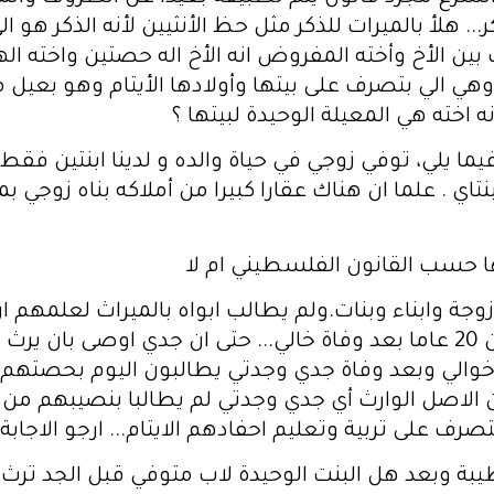
. هلأ بالميرات للذكر مثل حظ الأنثيين لأنه الذكر ه
ث بين الأخ وأخته المفروض انه الأخ اله حصتين واخته 
 وهي الي بتصرف على بيتها وأولادها الأيتام وهو بعيل 
ه اخته هي المعيلة الوحيدة لبيتها ؟
ا يلي، توفي زوجي في حياة والده و لدينا ابنتين فقط، ف
ابنتاي . علما ان هناك عقارا كبيرا من أملاكه بناه زوجي
ها حسب القانون الفلسطيني ام لا
الي في حياة والديه عام 1987 عن زوجة وابناء وبنات.ولم يطالب ابواه بالمير
لانهم صغار.. وعاش جدي وجدتي اكثر من 20 عاما بعد وفاة خالي... حتى ان 
م اخوالي وبعد وفاة جدي وجدتي يطالبون اليوم بحصتهم
 علما ان الاصل الوارث أي جدي وجدتي لم يطالبا بنصيبهم 
ف على تربية وتعليم احفادهم الايتام... ارجو الاجابة م
طيبة وبعد هل البنت الوحيدة لاب متوفي قبل الجد ترث 