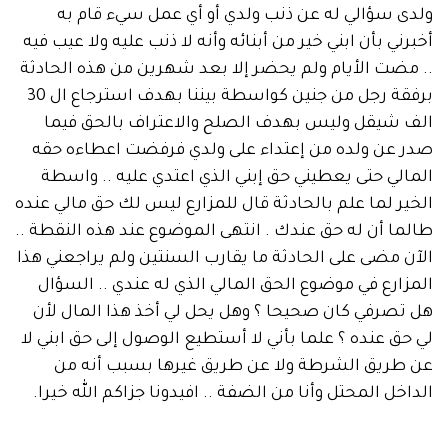
سؤالي له عن ذنب ولدي أو أي عمل سيء قام به
ي بأن ابني خير من أبنائه وأنه لا ذنب عليه ولا عيب فيه
ت الأيام ولم يحضر إلا بعد شهرين من هذه الحادثة
برفقة رجل من جنين كواسطة بيننا بهدف استرجاع ال 30
شيقل وليس بهدف الصلح والاعتراف بالحق فيما
عن ولده من إعتداء على ولدي فرفضت اعطاءه حقه
ي حتى يعطيني حق إبني الذي اعتدي عليه .. واسطة
 لما علم بالحادثة قال للمزارع ليس لك حق مالي عنده
 أن له حق عندك . انتهى الموضوع عند هذه النقطة ..
مضى على الحادثة ما يقارب السنتين ولم يراجعني هذا
رع في موضوع الحق المالي الذي له عندي .. السؤال
رفي كان صحيحا ؟ وهل يحل لي أخذ هذا المال لأن
 عنده ؟ علما بأني لا أستطيع الوصول إلى حق ابني لا
ريق الشرطة ولا عن طريق غيرها بسبب أنه من
ل المحتل وأنا من الضفة .. افيدونا جزاكم الله خيرا.