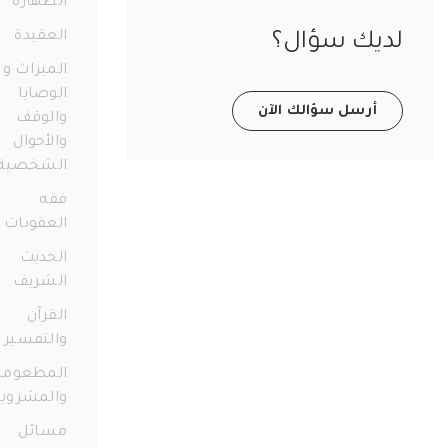
الطهارة
98
العقيدة
38
ديك سؤال؟
الميراث و
الوصايا
أرسل سؤالك الآن
والوقف
والأحوال
الشخصية
73
فقه
العقوبات
11
الحديث
الشريف
12
القرآن
والتفسير
56
المطعومات
والمشروبات
21
مسائل