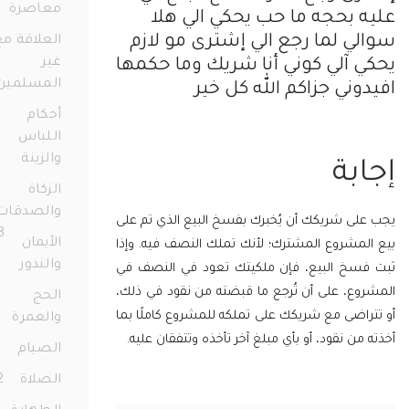
معاصرة
77
 بحجه ما حب يحكي الي هلا
ي لما رجع الي إشترى مو لازم
العلاقة مع
غير
 آلي كوني أنا شريك وما حكمها
المسلمين
وني جزاكم الله كل خير
36
أحكام
اللباس
والزينة
72
بة
الزكاة
والصدقات
لى شريكك أن يُخبرك بفسخ البيع الذي تم على
158
الأيمان
لمشروع المشترك؛ لأنك تملك النصف فيه. وإذا
والنذور
68
سخ البيع، فإن ملكيتك تعود في النصف في
وع، على أن تُرجع ما قبضته من نقود في ذلك،
الحج
اضى مع شريكك على تملكه للمشروع كاملًا بما
والعمرة
23
من نقود، أو بأي مبلغ آخر تأخذه وتتفقان عليه.
الصيام
91
الصلاة
172