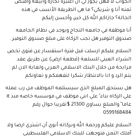
ب لا فهل يجوز لي أن أعتبره تجارة وأبيعه واقبض
أنا و شريكي؟ ما هي الطريقة الأنسب في هذه
ة؟ جازاكم الله كل خير، وأحسن إليكم
وظفة في جامعه النجاح ويوجد في نظام الجامعه
 التوفير هل تجب الزكاة على مبلغ صندوق التوفير .
ام عليكم ارسلت قبل فترة استفسار عن فتوى تخص
اء العيني للسلعة (قطعة ارض) عن طريق عقد
ة من خلال البنك الاسلامي العربي ولغاية الان لم
لرد و انا بالانتظار شكرا لتفهمكم و تعاونكم
ستحق المبلغ الذي سيستلمه الموظف من رب عمله
علي الزكاه بناء" علي انني موظف في موسسه خاصه منذ ١٤
عاما" والمبلغ يساوي 21300 $تقريبا جوال رقم
059916
م عليكم ورحمة الله وبركاته أنوي أن اشتري ارضا ولا
 الثمن فتوجهت للبنك الاسلامي الفلسطيني