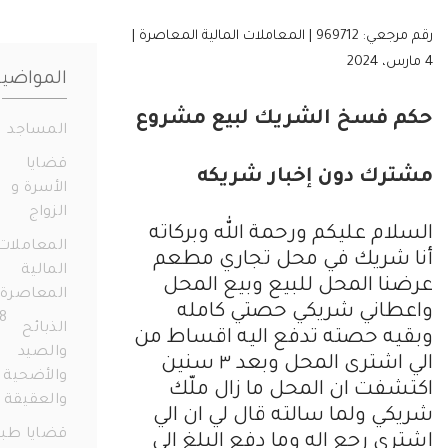
رقم مرجعي: 969712 | المعاملات المالية المعاصرة |
المواضيع
 فسخ الشريك لبيع مشروع
المساجد
19
قضايا
رك دون إخبار شريكه
الأسرة و
الزواج
331
ام عليكم ورحمة الله وبركاته
المعاملات
شريك في محل تجاري مطعم
المالية
ا المحل للبيع وبيع المحل
المعاصرة
اني شريكي حصتي كامله
658
الذبائح
ه حصته تدفع اليه اقساط من
والصيد
الي اشترى المحل وبعد ٣ سنين
والأضحية
فت ان المحل ما زال ملّك
والعقيقة
14
ي ولما سالته قال لي ان الي
قضايا طبية
ى رجع اله وما دفع البلغ الي