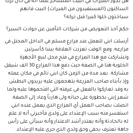
وز الميراث في البيت المستاجر علما انه في حال ترك
كنون (المستفيدون من الميراث) البيت فانهم
ون خلوا كبيرا قبل تركه؟
أخذ التعويض من شركات التأمين عن حوادث السير؟
 ابني للعمل عند مزارع مسلم في الداخل المحتل في
ه. ومع الوقت تعززت العلاقة بيننا كأسرتين
كت مع هذا المزارع في فتح محل لبيع الأجهزة
الخلوية هنا في الضفة حيث دفع هذا المزارع 30 الف شيقل
ة. بعد مدة من الزمن كان ابني نائم في مكان عمله
أبناء صاحب المزرعة يتهجمون عليه يريدون البطش
د تعاركوا بالفعل في غرفته التي اقتحموها عليه ولما
بني بخطورة على حياته ولى هارباً وعاد إلى الضفة.
 بصاحب العمل أي المزارع الذي يعمل عنده ابني
ر منه سبب الإعتداء على ولدي فأخبرني أنه لا علم
لحادثة وأنه يعتذر أشد الاعتذار وأنه سيأتي على رأس
تعترف بحقي وحق ولدي الذي جرى عليه الإعتداء.