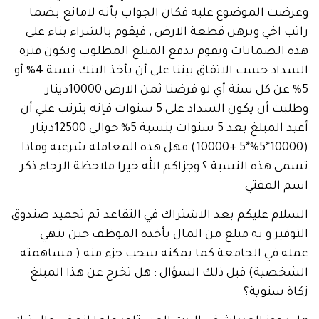
ت الموضوع عليه فكان الجواب بأنه لامانع بضما
اخي وبرهن قطعة الارض , فيقوم بالشراء بناء على
الضمانات ويقوم بدفع المبلغ المطلوب وتكون فترة
السداد حسب الاتفاق بيننا على أن يأخذ البنك نسبة 4% أو
5% عن كل سنة أي لو فرضنا ثمن الارض 10000دينار
وطلبت أن يكون السداد على 5 سنوات فإنه يترتب علي أن
أعيد المبلغ بعد 5 سنوات بنسبة 5% حوالي 12500دينار
(10000*5%*5 +10000) فهل هذه المعاملة شرعية وماذا
هذه النسبة ؟ وجزاكم الله خيرا ملاحظة الرجاء ذكر
المفتي
م عليكم بعد الاشتراك في التقاعد تم تجميد صندوق
ير و به مبلغ من المال يأخذه الموظف حين ينهي
 في الجامعة كما يمكنه سحب جزء منه ( مساهمته
صية) قبل ذلك السؤال : هل تخرج عن هذا المبلغ
 سنوية؟