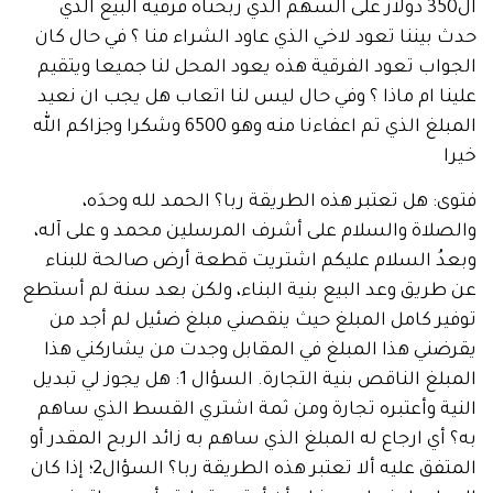
 هل تعتبر هذه الطريقة ربا؟ الحمد لله وحدَه،
اة والسلام على أشرف المرسلين محمد و على آله،
ُ السلام عليكم اشتريت قطعة أرض صالحة للبناء
يق وعد البيع بنية البناء، ولكن بعد سنة لم أستطع
 كامل المبلغ حيث ينقصني مبلغ ضئيل لم أجد من
ي هذا المبلغ في المقابل وجدت من يشاركني هذا
المبلغ الناقص بنية التجارة. السؤال 1: هل يجوز لي تبديل
 وأعتبره تجارة ومن ثمة اشتري القسط الذي ساهم
ي ارجاع له المبلغ الذي ساهم به زائد الربح المقدر أو
المتفق عليه ألا تعتبر هذه الطريقة ربا؟ السؤال2؛ إذا كان