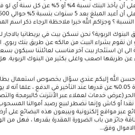
سبة ؟ وجزاكم الله خيرا ملاحظة الرجاء ذكر اسم الم
لبنوك الربوية؟ نحن نسكن بيت في بريطانيا بالاجار لك
او ان نقوم بشراء البيت من مالكه عن طريق بنك ربوي
 الى ان استئجار بيت آخر مناسب لعائلتنا سيكون بسعر 
ن طريقها اصعب واغلى بكثير من البنوك الربوية. هل يج
خ أحسن الله إليكم عندي سؤال بخصوص استعمال بطا
توافق على شرط دفع المستحقات بزيادة 0.05% عن قدرها عند التأخير في ال
حر (عرض خدمات لعملاء عبر الأنترنت كالبرمجة والتصميم
نقدا أو كاش وإنما نضطر لبيع رصيد أموالنا المسحو
ئع عبر مواقع إلكترونية ويبيعون هذه البضائع على أر
طاقة جائز من باب الضرورة المقدرة بقدرها ، فهل من ا
الاموال وفق…