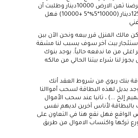
وتكون فترة السداد حسب الاتفاق بيننا على أن يأخذ البنك نسبة 4% أو 5% عن كل سنة أي لو فرضنا ثمن الارض 10000دينار وطلبت أن
يكون السداد على 5 سنوات فإنه يترتب علي أن أعيد المبلغ بعد 5 سنوات بنسبة 5% حوالي 12500دينار (10000*5%*5 +10000) فهل
فتي
ن مالك المنزل قرر بيعه ونحن الآن بين
. استئجار بيت آخر سوف يسبب لنا مشقة
اغلى من ما ندفعه حالياً. يوجد بنوك
وز لنا شراء بيتنا الحالي من مالكه
قة بنك ربوي من شروط العقد أنك
دفع ، علما أنه لا يوجد بديل لهذه البطاقة لسحب أمواالنا
 إلخ ...) ، ثانيا عند سحب الأموال
ب بالبطاقة لأناس آخرين لديهم نفس
ض الواقع فهل نقع هنا في التعاون على
لورع تركها واكتساب الاموال من طريق