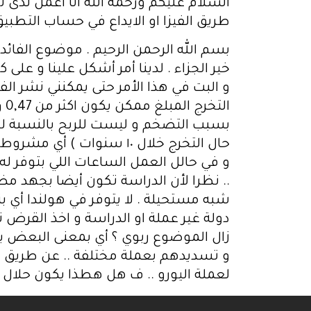
السلام عليكم ورحمة الله انا اعمل لدى
طريق الفيزا او الايداع في حساب التطبيق 
خير الجزاء . لدينا أمر أشكل علينا و عل
ال
بسبب التضخم و ليست للربح بالنسبة لهم
حال التخرج خلال ١٠ سنوات
.. نظرا لأن الدراسة تكون أيضا بجهد مضا
شبه مستحيلة . لا يتوفر في هولندا أي ب
دولة غير عملة او الدراسة و اخذ القرض 
زال الموضوع ربوي ؟ أي بمعنى البعض يفك
و تسديدهم بعملة مختلفة .. عن طريق بي
لعملة اليورو .. ف هل هطذا يكون حلال ؟