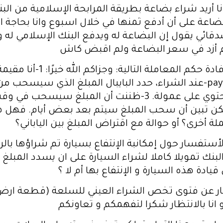
 أنا أريد شراء بضاعة بطريقة المرابحة الإسلامية من ا
بضاعة على أن أدفع ثمنها في خلال اسبوع وانا بحاجة 
صدقائي يقول إن البضاعة له ويدفع البنك الإسلامي له
م أزد في سعر البضاعة ولم اقبض كاش
السلام عليكم ورحمة الله وبركا
بسعر 45 دولار ا عن طريق البايبال paypal. 2-عند الشراء، حدد البايبال الم
ن تبين أن سحب المبلغ سيتم بعد بعض أيام. فهل هذا 
 أخرى؟ أو حوالة مع اقتراض المبلغ بين الياباني؟
 الأستفسار حول إمكانبة الإنتفاع بسيارة تم شراؤها با
بنك تمويلا كاملا لشراء السيارة على ان يسدد المب
ادة هذه السيارة و الإنتفاع بها أم لا ؟
ر عن فتوى تخص الشراء العيني للسلعة (قطعة ارض)
 و انا بالانتظار شكرا لتفهمكم و تعاونكم