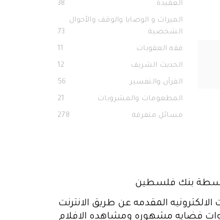
العقيدة
38
الميراث و الوصايا والوقف والأحوال
الشخصية
73
فقه العقوبات
11
الحديث الشريف
12
القرآن والتفسير
56
المطعومات والمشروبات
21
مسائل متفرقة
278
الكترونيه المقدمه عن طريق الانترنت
قنوات فضايه مشهوره ومشاهده الافلام