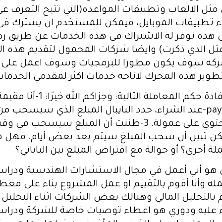
 مثل الالعاب وتطبيقات المواعده(التي تتيح التعرف ع
اء تطبيفات الموبايل، فيمكن للمستخدم ان يشترك فى 
هذه توفر له الاشتراك فى هذه الخدمات عن طريق رصي
مثل الذي ذكرت) وايضا شركات المحمول لتقديم هذه ا
لشركه سوف يكون مطورا للبرمجيات وسوف اعمل على ا
وير هذه المحرك لاتاحه خدمات اكثر لمقدمي الخدما
السلام عليكم ورحمة الله وبركا
بسعر 45 دولار ا عن طريق البايبال paypal. 2-عند الشراء، حدد البايبال الم
ن تبين أن سحب المبلغ سيتم بعد بعض أيام. فهل هذا 
 أخرى؟ أو حوالة مع اقتراض المبلغ بين الياباني؟
لي هو أني أعمل في مجال الاستشارات الهندسية ودرا
له وأنا أقوم بالتقييم او عمل المشروع بناء على معط
بالتحليل المالي وهنالك بعض الشركات اثناء التحليل ا
اء عليه ودوري هو اعطاء توصيات خاصة للشركة ودرا