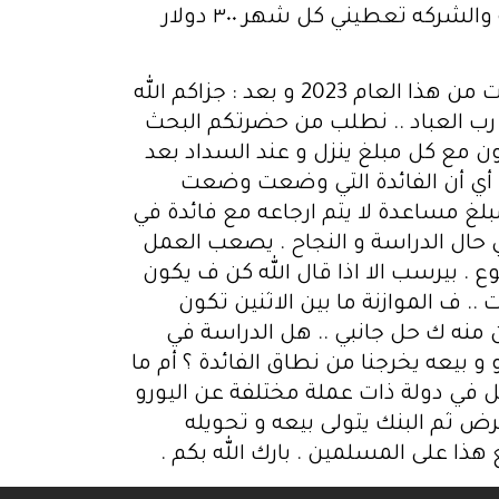
تجديد الاشتراك ب٦٠ دولار وهكذا واذا جلبت لهم اعضاء مؤثرين اسجلهم في فرقي في الشركة والشركه تعطيني كل شهر ٣٠٠ دولار
بسم الله الرحمن الرحيم . موضوع الفائدة التي وضعت على قرض الطالب في هولندا و التي بدأت من هذا العام 2023 و بعد : جزاكم الله
لا رب العباد .. نطلب من حضرتكم البحث
أمر حتى يمكنني نشر الفتوى لجميع الطلبة هنا .. الفائدة التي فرضت 0,47 .. تكون مع كل مبلغ ينزل و عند السداد بعد
 المالي للبلد .. أي أن الفائدة التي وضعت وضعت
لغ مساعدة لا يتم ارجاعه مع فائدة في
 جدا في حال الدراسة و النجاح . يصعب العمل
 و دراسته أي ما يكون ٢٠ ساعة او أكثر بالأسبوع . بيرسب الا اذا قال الله كن ف يكون
. ف الموازنة ما بين الاثنين تكون
ن منه ك حل جانبي .. هل الدراسة في
 بيعه يخرجنا من نطاق الفائدة ؟ أم ما
ل في دولة ذات عملة مختلفة عن اليورو
ض ثم البنك يتولى بيعه و تحويله
ذا على المسلمين . بارك الله بكم .