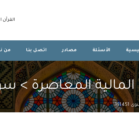
القرآن ا
ئيسية
الأسئلة
مصادر
اتصل بنا
من ن
مالية المعاصرة > سؤال 51
191451