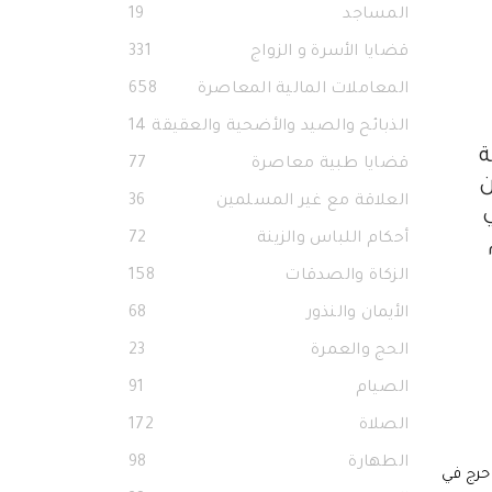
المساجد
19
قضايا الأسرة و الزواج
331
المعاملات المالية المعاصرة
658
الذبائح والصيد والأضحية والعقيقة
14
مملوكة
قضايا طبية معاصرة
77
ن
العلاقة مع غير المسلمين
36
ي
أحكام اللباس والزينة
72
الزكاة والصدقات
158
الأيمان والنذور
68
الحج والعمرة
23
الصيام
91
الصلاة
172
الطهارة
98
 حرج في