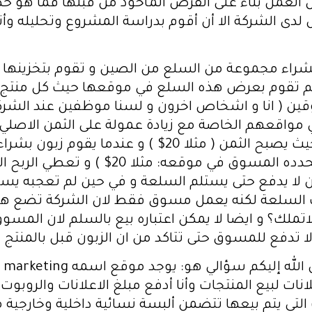
مال العمل بناء على القرض المأخوذ من قبلها فما هو 
 لدى الشركة الا أن أقوم بدراسة المشروع وتحليله وأ
بشراء مجموعة من السلع من الصين و تقوم بتخزينها
ين ( انا و اشخاص اخرون و لسنا موظفين عند الشرك
 مواقعهم الخاصة مع زيادة عمولة على الثمن الاصلي 
الاعلانات و الشحن و التوصيل و غيرها حيث يصبح الثمن (
الزبون ثم تقبض الثمن ( الثمن النهائي يحدد
20-5 = 15$ ) حيت الزبون لا يدفع حتى يستلم السلعة و في حين لم ت
لك السلعة لكنه يعمل مسوق فقط لان الشركة تضع ه
 لاتملك؟ و ايضا لا يمكن اعتباره بيع بالسلم لان الم
ا تدفع للمسوق حتى تتاكد من ان الزبون قبل بالمنتج ف
نات لبيع المنتجات وأنا أدفع مبلغ الاعلانات والروبو
التي يتم بيعها تتضمن ألبسة نسائية داخلية وخارجي