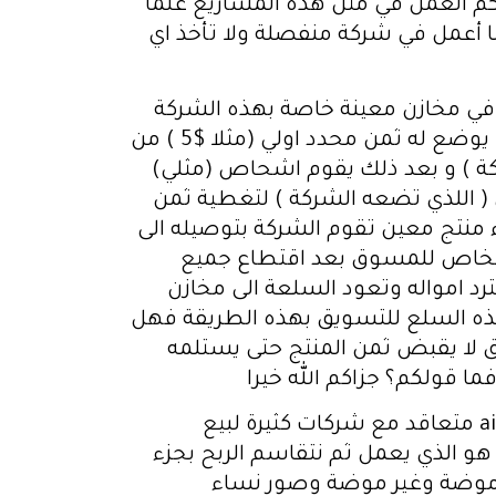
حكم العمل في مثل هذه المشاريع علما
نا أعمل في شركة منفصلة ولا تأخذ اي
 في مخازن معينة خاصة بهذه الشركة
في الدول التي ستباع فيها هذه السلع ثم تقوم بعرض هذه السلع في موقعها حيث كل منتج يوضع له ثمن محدد اولي (مثلا $5 ) من
ة ) و بعد ذلك يقوم اشحاص (مثلي)
( اللذي تضعه الشركة ) لتغطية ثمن
 مثلا 20$ ) و عندما يقوم زبون بشراء منتج معين تقوم الشركة بتوصيله الى
ه المسوق في موقعه: مثلا 20$ ) و تعطي الربح الخاص للمسوق بعد اقتطاع جميع
عجبه يسترد امواله وتعود السلعة الى مخازن
ذه السلع للتسويق بهذه الطريقة فهل
سوق لا يقبض ثمن المنتج حتى يستلمه
ما قولكم؟ جزاكم الله خيرا
السلام عليكم ورحمة الله وبركاته. أحسن الله إليكم سؤالي هو: يوجد موقع اسمه ai marketing متعاقد مع شركات كثيرة لبيع
ت هو الذي يعمل ثم نتقاسم الربح بجزء
ة موضة وغير موضة وصور نساء