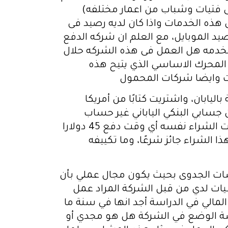
ى فتيات وشباب من اعمار مختلفه)
هذه الخدمات واذا كان لديه رصيد فى
د الموبايل، مع العلم ان شركه الدفع
لخدمه هل العمل فى هذه الشركه حلال
لمحرك الاساسي الذي يتيح هذه
ت وايضا شركات المحمول
ته يرجى إفادة حكم المعاملة التالية: وجزاكم الله خيرًا: 1-أنا مقيمة باليابان، واشتريت كتابًا من أمريكا
بلغ الذي سيسحب من جسابي البنكي الياباني غير حساب
البايبال بين الياباني بحسب نسبته التي تحتوي على عمولة. 3-ظننت أن المبلغ سيسحب في وقت الشراء نفسه أي وقت دفع 45 دولارا
الشراء جائز شرعًا، وما تكييفه
سات الجدوى بحيث يكون مجال عملي بأن
يات لدي من قبل الشركة المراد عمل
لمالي في الدراسة أجد انها في سنة ما
سة الوضع في الشركة هل هو مجدي أو