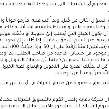
 معلوم أي المنتجات التي يتم بيعها كلها معلومة يوجد
لسؤال التالي من قَبل، ولم أُجَب عليه، فأرجو جواباً و
 وكذا دفع فواتير، وأقساط جامعية، وما أشبه ذلك، م
 أن يكون المبلغ الذي يُطلَب إليَّ تحويله أو دفعُه: مو
ير موجود في حسابي، فآخذه من صاحب الطلب، ثم أودعه 
 حكم كلتا الصورتَين؟ علماً بأن خدمات التحويل والدفع
َن لا يمتَلك القدرة على التحويل والإيداع، لقلة الخبرة
خيراً، وعذراً من الإطالة.
العمل مع شركة spa Build في التسويق بالعمولة عن طريق النقرات في أ
شركة دعايه واعلان تقوم بالتسويق لشركات عملاقه