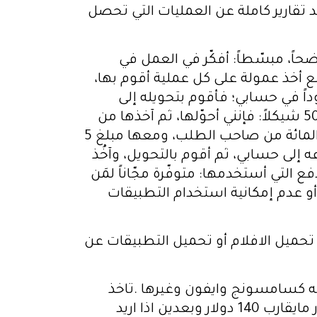
 تقارير كاملة عن العمليات التي تحصل
اضحاً، مبسّطاً: أفكّر في العمل في
ع أخذ عمولة على كل عملية أقوم بها،
جوداً في حسابي؛ فأقوم بتحويله إلى
حساب صاحب الطلب، وآخُذ منه عمولة يسيرة، غير المبلغ المحوَّل، فمَثَلاً: إذا طُلِب إليَّ تحويل 50 شيكلاً: فإنني أحوّلها، ثم آخذها من
صاحب الطلب، مع عمولة إضافية بقيمة (شاقلَين) مثلاً، زائدة على ال 50. وإذا حوّلتُ 100: آخذ المائة من صاحب الطلب، ومعها مبلغ 5
إلى حسابي، ثم أقوم بالتحويل، وآخُذ
 التي أستخدمها: متوفّرة مجّاناً لمَن
، أو عدم إمكانية استخدام التطبيقات
ي نيتش مثل تحميل الافلام أو تحميل التطبيقات عن
 كسامسونج وايفون وغيرها .تاخذ
الشركة مني كمؤثر صغير لديها ٦٠ دولار رسوم اشتراك لثلاثه شهور واكسب خلال الثلاثه شهور مايقارب 140 دولار وبعدين اذا اريد