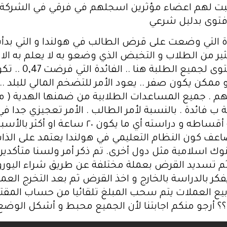
فتوى بدليل شرعي
ى كثير من الطلاب و التخبض الذي وضعو به لا يعلم به ا
و البت في هذا ال
تخرج المبلغ ممكن يكون اكثر من 0,47 و ممكن يكون صفر .. يعود الأمر للتضخم
 . جميع المساعدات الطلابية من ضمنها الهدية ( مب
 ) أي مشروطة ب فائدة . بالنسبة لأمر الطالب . الأمر تعجيزي
و في حالل العمل الساعات اللي بتوفر له أقساطه
عف كون النظام التعليمي في هولندا يعتمد على الذات .
نوك اسلامية مثل دول أخرى. تم ذكر أمر ولسنا متأكدي
ثم تسديد القرض بعملة مختلفة عن طريق شراء اليورو و
ر بالدراسة بالخارج و اخذ القرض ثم بعد التخرج العم
ع العملات يتم سحب المبلغ تلقائيا من حساب المقتر
؟ أرجو منكم اجابتنا لأن الجميع محبط و أشكل الوضع ه