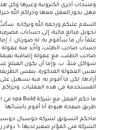
ومنتجات أخرى الكترونية وغيرها وكل هذا
فهل يجوز العمل معها وجزاكم الله خيرا.
السلام عليكم ورحمة الله وبركاته. سألتُ ا
تحويل مبالغ مالية، إلى حسابات مصرفية،
علماً بأن ما سأقوم به: له صورتان: ا. إما
شواكل مثلاً. ب. وإما أن يكون المبلغ غ
نفس العمولة المذكورة، بنفس الطريقة. ما
أرادها، لكن ما أقوم به: فيه تسهيل على م
المستخدمة في هذه العمليات. وجزاكم الله 
ما حكم 
طريق صفحة هبوط أنا أقوم بانشائها
ماحكم التسويق لشركة جوسيال جوسيال 