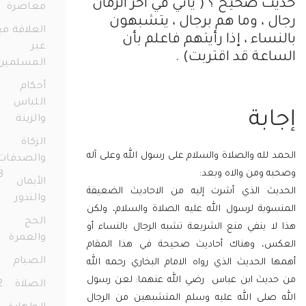
 صحيح ؟ ( يأتي في آخر الزمان
معاصرة
77
 ، وما هم برجال ، يتشبهون
العلاقة مع
ساء ، إذا رأيتهم فاعلم بأن
غير
عة قد اقتربت) .
المسلمين
36
أحكام
اللباس
بة
والزينة
72
الزكاة
لله والصلاة والسلام على رسول الله وعلى آله
والصدقات
 ومن والاه وبعد:
158
الأيمان
ث الذي أشرت إليه من الاحاديث الضعيفة
والنذور
68
وبة لرسول الله عليه الصلاة والسلام، ولكن
الحج
ا ينفي منع الشريعة تشبه الرجال بالنساء أو
والعمرة
23
، وهناك أحاديث صحيحة في هذا المقام
الصيام
91
الحديث الذي رواه الامام البخاري رحمه الله
ديث
ابن عباس رضي الله عنهما
:
لعن رسول
الصلاة
172
صلى الله عليه وسلم المتشبهين من الرجال