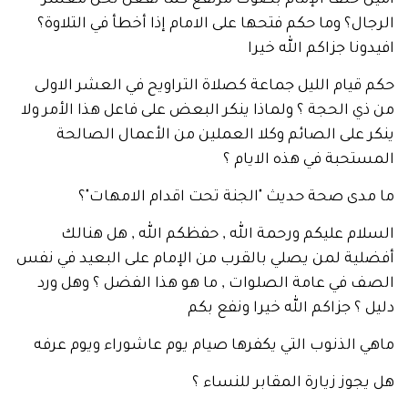
 خلف الإمام بصوت مرتفع كما نفعل نحن معشر
ل؟ وما حكم فتحها على الامام إذا أخطأ في التلاوة؟
نا جزاكم الله خيرا
يام الليل جماعة كصلاة التراويح في العشر الاولى
 الحجة ؟ ولماذا ينكر البعض على فاعل هذا الأمر ولا
على الصائم وكلا العملين من الأعمال الصالحة
حبة في هذه الايام ؟
دى صحة حديث "الجنة تحت اقدام الامهات"؟
م عليكم ورحمة الله , حفظكم الله , هل هنالك
ية لمن يصلي بالقرب من الإمام على البعيد في نفس
في عامة الصلوات , ما هو هذا الفضل ؟ وهل ورد
؟ جزاكم الله خيرا ونفع بكم
الذنوب التي يكفرها صيام يوم عاشوراء ويوم عرفه
وز زيارة المقابر للنساء ؟