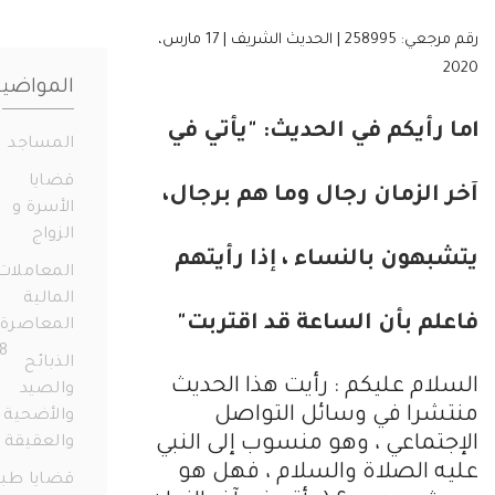
رقم مرجعي: 258995 | الحديث الشريف | 17 مارس،
المواضيع
 رأيكم في الحديث: "يأتي في
المساجد
19
قضايا
الزمان رجال وما هم برجال،
الأسرة و
الزواج
331
هون بالنساء ، إذا رأيتهم
المعاملات
المالية
م بأن الساعة قد اقتربت"
المعاصرة
658
الذبائح
ام عليكم : رأيت هذا الحديث
والصيد
را في وسائل التواصل
والأضحية
تماعي ، وهو منسوب إلى النبي
والعقيقة
14
 الصلاة والسلام ، فهل هو
قضايا طبية