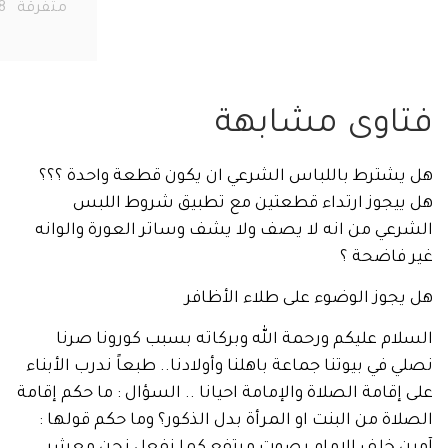
متفرقة
278
اوى مشابهة
شترط باللباس الشرعي ان يكون قطعة واحدة ؟؟؟
يجوز ارتداء قطعتين مع تطبيق شروط اللبس
ي من انه لا يصف ولا يشف وساتر العورة والوانه
فاضحة ؟
وز الوضوء على طلاء الأظافر
م عليكم ورحمة الله وبركاته بسبب كورونا صرنا
في بيوتنا جماعة باهلنا وأولادنا.. طبعاً ندرب الأبناء
قامة الصلاة والإمامة احيانا .. السؤال : ما حكم إقامة
ة من البنت او المرأة بدل الذكور؟ وما حكم قولها :