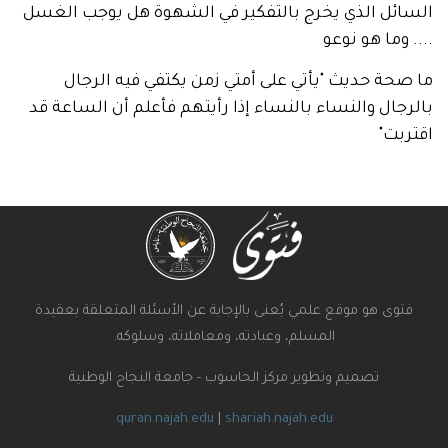
ئل الذي يخرج بالتفكير في الشهوة هل يوجب الغسل
وما هو نوعو
ة حديث "يأتي على أمتي زمن يكتفي فيه الرجال
ال والنساء بالنساء إذا رأيتهم فأعلم أن الساعة قد
ت"
ى هو موقع علمي يُعنى بالإجابة عن الأسئلة المتعلقة بعقيدة
المسلم، وعبادته، ومعاملاته، وسلوكه.
تصميم وتطوير مركز الحاسوب - جامعة النجاح الوطنية
quran.najah.edu
|
shariah.najah.edu