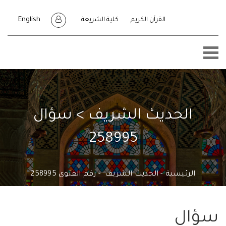
English
القرآن الكريم
كلية الشريعة
الحديث الشريف > سؤال
258995
الرئيسية
الحديث الشريف
رقم الفتوى 258995
ال