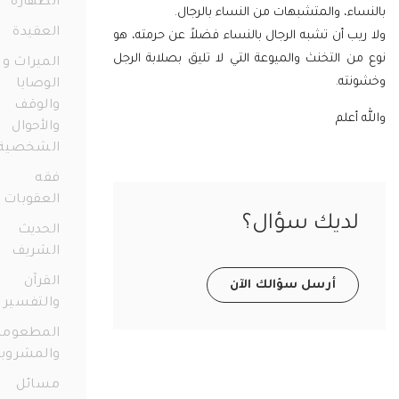
الطهارة
98
ء، والمتشبهات من النساء بالرجال.
العقيدة
38
ب أن تشبه الرجال بالنساء فضلاً عن حرمته، هو
 التخنث والميوعة التي لا تليق بصلابة الرجل
الميراث و
ته.
الوصايا
والوقف
أعلم
والأحوال
الشخصية
73
فقه
العقوبات
11
ديك سؤال؟
الحديث
الشريف
12
القرآن
أرسل سؤالك الآن
والتفسير
56
المطعومات
والمشروبات
21
مسائل