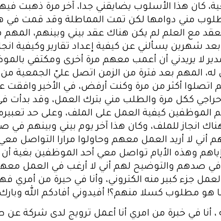
ة، كان هذا الأسلوب يضايقني جدا، آخر مرة ذهبت ف
طلوب مني دوامها لكن تمت المماطلة وقد قمت في هذه 
لعقد مع العلم لم يكن هناك عقد بيني وبينهم، المهم ق
 شهرين يسألني عن كيفية إعداد تقارير وكيفية انجا
لمدير لا يريدني أن أعمب معهم مرة أخرى ومكتفي بالمو
له، المهم بعد فترة من الزمن اتصل عليّ الجمعية من 
اتصلوا أكثر من مرة وكنت أرفض، في الأخير وافقت عل
حراجي ككل مرة والطلب مني بترك العمل، وقد بدأت في
الموظفين كيفية العمل على الملف، وعلى حد تعبيره أن
 هناك انجاز للملف، وكان هذا آخر يوم بيني وبينهم في 
 أني لا أريد العمل معهم وحاولوا مرارا التواصل مع
ياهم وهذه الأيام تواصل معي أحد الموظفين بغية أن 
وق في صدهم والتوضيح لهم أني لا أرغب في العمل مع
العمل جزء كبير منه الكتروني، وأنا في حيرة من أمري 
ا هو مطلوب كسلا منهم؟! أفيدوني أفادكم الله وبارك
ه ، أنا في خبرة من امري أنا أعمل ترويج لدى شركة عن 