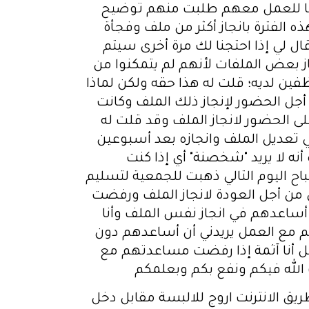
يها للعمل معهم طلبت منهم توضيح
الفترة بانجاز أكثر من ملف وفجأة
ال لي إذا احتجنا لك مرة أخرى سيتم
ز بعض الملفات لأنهم لم يتمكنوا من
ظفين لديه؛ قلت له هذا حقه ولكن لماذا
أجل الحضور لإنجاز ذلك الملف وكانت
ى الحضور لانجاز الملف وقد قلت له
 تعديل الملف وانجازه بعد أسبوعين
ه لا يريد "شخصنة" أي إذا كنت
صباح اليوم التالي ذهبت للجمعية لتسليم
ي من أجل العودة لانجاز الملف ورفضت
أساعدهم في انجاز نفس الملف وأنا
هم مع العمل يريدني أن أساعدهم دون
فهل أنا آثمة إذا رفضت مساعدتهم مع
 الله فيكم ونفع بكم وبعلمكم
طريق الانترنت اروج للالبسة مقابل دخل