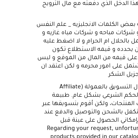
ا الدخل الذي دفعته مع مال الترويج
عض الكلمات الانجليزيه _ علم النفس
شركات مباحه و شركات مياه غازيه و
 بالحلال ام الحرام و لا اضغط عليه
ين يحدده و قيمه الاستطلاع تكون
لى قيمه من المال من الموقع و ليس
تمل على امور محرمه و لكن اعتقد ان
زيل الشكر
السلام عليكم ورحمة الله وبركاته أتمنى أن تكون بخير. أريد أن أستفسر عن حكم العمل في مجال التسويق بالعمولة (Affiliate
(COD) عبر منصة اسمها CODPartner، وأرجو توضيح الحكم الشرعي بشكل عام. طبيعة
ك المنتجات، ولكن أقوم بتسويقها عبر
لعميل بالطلب، الشركة تتكفل بالشحن والتوصيل والدفع عند
إمكاني الحصول على عينة قبل
Regarding your request, unfortunately w
products provided in our catalo