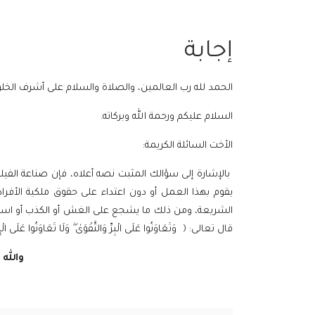
إجابة
الحمد لله رب العالمين، والصلاة والسلام على أشرف الخل
السلام عليكم ورحمة الله وبركاته.
الأخت السائلة الكريمة:
بالإشارة إلى سؤالك المثبت نصه أعلاه، فإن صناعة الفي
يقوم بهذا العمل أو دون اعتداء على حقوق ملكية الأفرا
الشريعة، ومن ذلك ما يشجع على الغش أو الكذب أو استغل
قال تعالى:
﴿ وَتَعَاوَنُوا عَلَى الْبِرِّ وَالتَّقْوَىٰ ۖ وَلَا تَعَاوَنُوا عَلَى الْإِ
والله