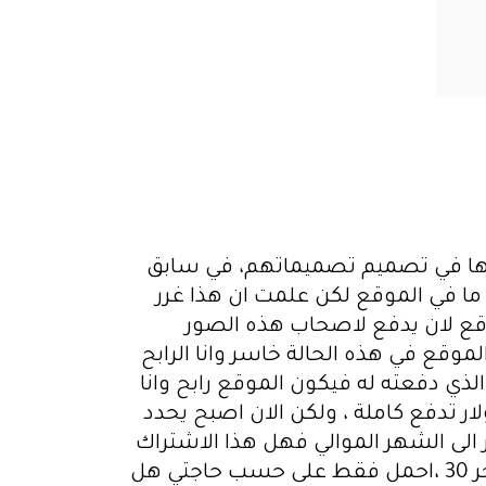
بها في تصميم تصميماتهم، في سابق
حملت كل ما في الموقع لكن علمت ان هذا غرر
قع لان يدفع لاصحاب هذه الصور
فعته له فيكون هنا الموقع في هذه الحالة خاسر وانا الرابح
ذي دفعته له فيكون الموقع رابح وانا
الان هذا الموقع نفسه له صيغة جديدة في الاشتراك وهو اشتراك سنوي ب 29.99 دولار تدفع كاملة ، ولكن الان اصبح يحدد
 قبل انتهاء الشهر عليك الانتظار الى الشهر الموالي فهل هذا الاشتراك
يجوز مع العلم اني ربما لا اكون بحاجة الى تحميل 100 صورة كل شهر ربما شهر 20 ربما شهر آخر 30 ،احمل فقط على حسب حاجتي هل