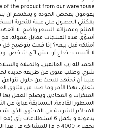
يقومون بفحص الجودة و يمكنهم ان يبعث
يمكنني الحصول على عينة للتجربة الشخ
المنتج ومميزاته. السعر واضح. لا أتعه
أسوّق هذه المنتجات مقابل عمولة، مع أن
لا أتسبب بخداع أو غش لأي شخص. وجزاك
الحمد لله رب العالمين، والصلاة ‏والسل
شرح، وطلب ‏فتوى عن طريقة جديدة لجذب ز
علينا أن نجتهد للبحث ‏عن حلول تتوافق مع
يتعلق، بهذا الأمر وما ‏صدر من فتاوى الع
المنكرات و المحاذير، ‏ويصلح العمل بها ل
السطور ‏القادمة.‏ المسابقة عبارة عن ا