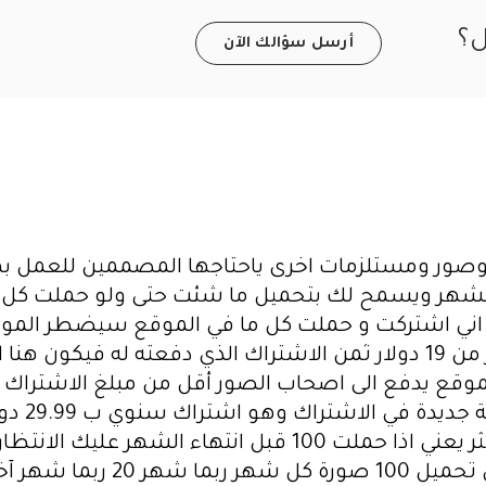
ل؟
أرسل سؤالك الآن
 وصور ومستلزمات اخرى ياحتاجها المصممين للعمل 
راك بمبلغ 19 دولار في الشهر ويسمح لك بتحميل ما شئت حتى ولو 
نا اني اشتركت و حملت كل ما في الموقع سيضطر المو
والخلفيات الذين عرضوها عليه مبلغ اكثر من 19 دولار ثمن الاشتراك الذي د
وقع يدفع الى اصحاب الصور أقل من مبلغ الاشتراك ال
خاسر . و
عدد التحميلات وهي 100 في الشهر لا اكثر يعني اذا حملت 100