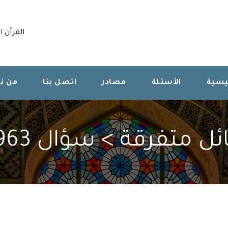
القرآن ا
ئيسية
الأسئلة
مصادر
اتصل بنا
من ن
 متفرقة > سؤال 273963