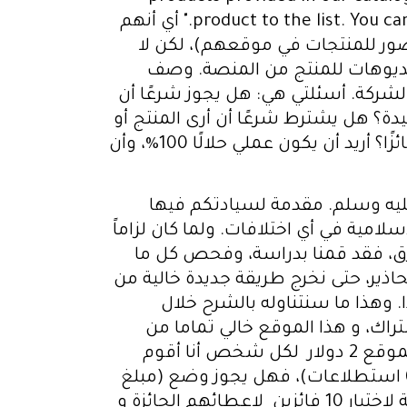
product to the list. You can send us the SKU to provide you with a real picture of the product from our warehouse." أي أنهم
ور للمنتجات في موقعهم)، لكن لا
يديوهات للمنتج من المنصة. وصف
شركة. أسئلتي هي: هل يجوز شرعًا أن
دة؟ هل يشترط شرعًا أن أرى المنتج أو
أمتلكه قبل بيعه؟ إذا قمت بتوضيح كل شيء للعميل بدون خداع أو مبالغة، فهل عملي يعتبر جائزًا؟ أريد أن يكون عملي حلالًا 100%، وأن
ليه وسلم.‏ مقدمة لسيادتكم فيها
مية في أي اختلافات. ولما كان لزاماً
الرزق، فقد قمنا بدراسة، وفحص كل ما
حاذير، حتى نخرج طريقة ‏جديدة خالية من
. وهذا ما ‏سنتناوله بالشرح خلال
راك، و هذا الموقع خالي تماما من
المحاذير الشرعية في المحتوى الذي يقدمه حيث إنه موقع يقدم استطلاعات رأي. ويدفع هذا الموقع 2 دولار لكل شخص أنا أقوم
بدعوته و يكمل 6 استطلاعات رأي (مع العلم أن الموقع لا يطلب اي رسوم اشتراك بل يكمل 6 استطلاعات)، فهل يجوز وضع (مبلغ
تحفيزي 4000 ج م) للمشاركة في هذا الموقع لكي أحصل انا على 2 دولار، و في الاخير عمل قرعة لاختيار 10 فائزين لاعطائهم الجائزة و