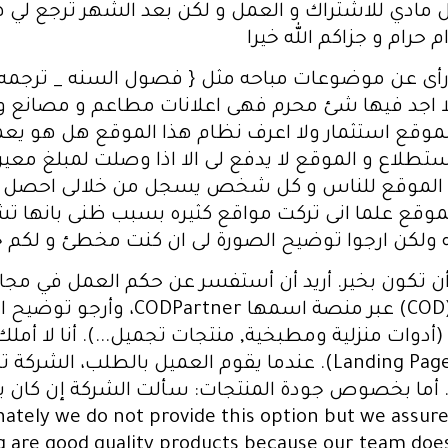
مادي للاشتراك و العمل و لكن بعد الشهر ترجع لي هذ
حرام و جزاكم الله خيرا
أى عن موضوعات مباحه مثل { فصول السنه _ ترجمه ب
ا اجد فيها شئ محرم فهى اعلانات مطاعم و مصانع و 
موقع استثمار ولا اعرف نظام هذا الموقع هل هو يعمل
ستطلاع و الموقع لا يدفع لى الا اذا وصلت لمبلغ مع
سل الموقع للناس و كل شخص يسجل من خلالى احصل ع
وقع علما انى تركت مواقع كثيره بسبب ظنى بانها تش
 ولكن ارجوا توضيح الصورة لى ان كنت مخطئ و لكم ج
Marketing) بنظام الدفع عند الاستلام 
أدوات منزلية ومطبخية, منتجات تجميل...). أنا لا أمل
صفحات التواصل أو عبر صفحة هبوط (Landing Page). عندما يقوم ا
 أما بخصوص جودة المنتجات: سألت الشركة إن كان ب
"e do not provide this option but we assure you that all the
g are good quality products because our team doe