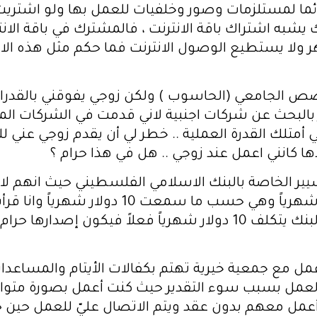
 دائما لمستلزمات وصور وخلفيات للعمل بها ولو اشتريت
يشبه اشتراك باقة الانترنت ، فالمشترك في باقة الانت
هر ولا يستطيع الوصول الانترنت فما حكم مثل هذه الاش
ص الجامعي (الحاسوب ) ولكن زوجي يفوقني بالقدرات
ر بالبحث عن شركات اجنبية لاني قدمت في الشركات الم
 أمتلك القدرة العملية .. خطر لي أن يقدم زوجي عني ل
عدها كانني اعمل عند زوجي .. هل في هذا حرام ؟
ر الخاصة بالبنك الاسلامي الفلسطيني حيث انهم لا ي
يأخذون رسوم اشتراك سنوية مقسمة شهرياً وه
التكلفة الفعلية على البنك ولا أعتقد أن البنك يتكلف 10 دولار شهر
عمل مع جمعية خيرية تهتم بكفالات الأيتام والمساعدات
مل بسبب سوء التقدير حيث كنت أعمل بصورة متواصل
أعمل معهم بدون عقد ويتم الاتصال عليّ للعمل حين 