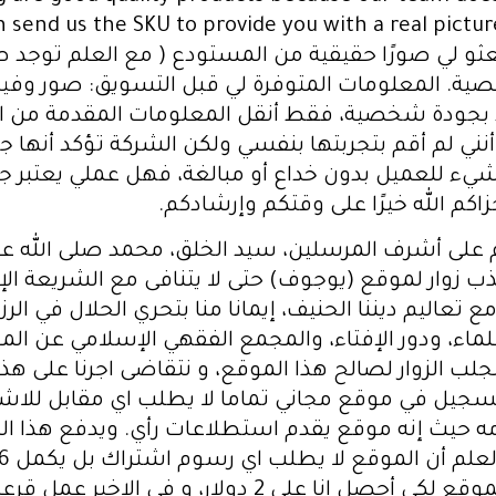
و لي صورًا حقيقية من المستودع ( مع العلم توجد ص
صية. المعلومات المتوفرة لي قبل التسويق: صور وف
د بجودة شخصية، فقط أنقل المعلومات المقدمة من ال
ني لم أقم بتجربتها بنفسي ولكن الشركة تؤكد أنها جي
م الله خيرًا على وقتكم وإرشادكم.
ام على أشرف المرسلين، سيد ‏الخلق، محمد صلى الله ع
وار لموقع (يوجوف) حتى لا يتنافى مع الشريعة ‏الإسلا
 تعاليم ديننا ‏الحنيف، إيمانا منا بتحري الحلال في ‏
لماء، ودور ‏الإفتاء، والمجمع الفقهي الإسلامي ‏عن الم
جلب الزوار لصالح هذا الموقع، و نتقاضى اجرنا على هذا
لتسجيل في موقع مجاني تماما لا يطلب اي مقابل للاشت