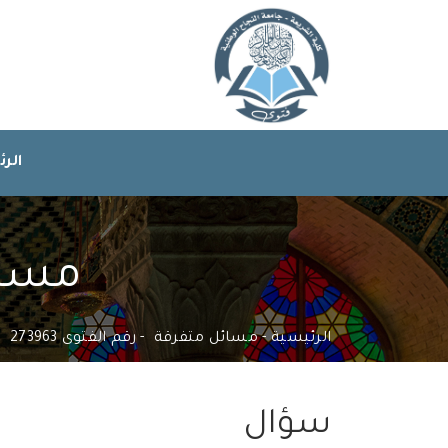
الر
مسائل
الرئيسية
مسائل متفرقة
رقم الفتوى 273963
سؤال