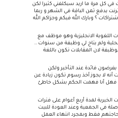
 في كل مرة ما اريد سيكلفني كثيرا لكن
رنت يدفع ثمن الباقة في الشهر و ربما
تراكات ؟ وبارك الله فيكم وجزاكم الله
 اللغوية الانجليزية وهو موظف مع
حلية ولم يتاح لي وظيفة من سنوات ..
لوظيفة لان المقابلات تكون باللغة
فرضون فائدة عند التأخير ولكن
ي حسب ما سمعت 10 دولار شهرياً وانا قرأت أنه لا يجوز أخذ رسوم تكون زيادة عن
ياً فعلاً فيكون إصدارها حرام فهل أنا فهمت الحكم بشكل خاطئ
 الخيرية لمدة أربع أعوام على فترات
ة في الجمعية وعند العودة للبيت
حاجتهم فقط وبمجرد انتهاء العمل