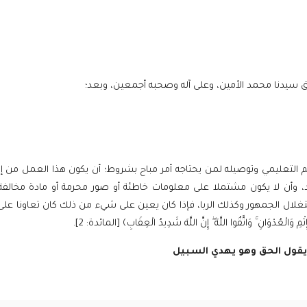
ق سيدنا محمد الأمين، وعلى آله وصحبه أجمعين، وبعد؛
لم التعليمي وتوصيله لمن يحتاجه أمر مباح بشروط؛ أن يكون هذا العمل من إ
د، وأن لا يكون مشتملا على معلومات خاطئة أو صور محرمة أو مادة مخالفة 
ال الجمهور وكذلك الربا، فإذا كان يعين على شيء من ذلك كان تعاونا على 
ثْمِ وَالْعُدْوَانِ ۚ وَاتَّقُوا اللَّهَ ۖ إِنَّ اللَّهَ شَدِيدُ الْعِقَابِ﴾
[المائدة: 2].
 يقول الحق وهو يهدي السبيل