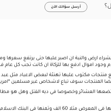
ل؟
أرسل سؤالك الآن
شراء ارض والنية ان اصبر عليها حتى يرتفع سعرها ومن
دم وجود اموال ادفع بها للزكاة ان كانت تجب كل عام فم
بيع منتجات مكتوب عليها تهنئة لبعض الاعياد مثل عي
ايضا المنتجات سوف تباع لاشخاص غير مسلمين *امريكي
تضعها العشائر وخصوصا في ديه القتل وهل هو مطاب