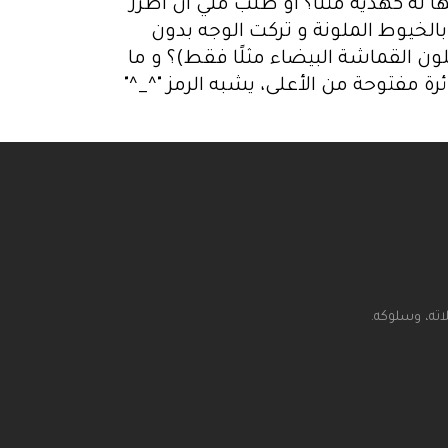
 له كهدية مثلًا؟ او طلب مني ان اطرز
الخيوط الملونة و تركت الوجه بدون
ون القماشة البيضاء مثلًا فقط)؟ و ما
 مفتوحة من الأعلى، يشبه الرمز "^_^"
اته، وسلوكه.