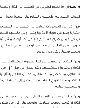
((السؤال
: ما الحكم الشرعي في التنقيب عن الآثار وبيعها و
الجواب: الحمد لله والصلاة والسلام على سيدنا رسول الله،
فإن الآثار من الموجودات المادية لأي شعب من الشعوب تح
حضارياً يعبر عن هوية الأمة وتاريخها، وهي بالنسبة 
بل هي ميدان صراع مستديم مع من أخذ أرضه، وشرد أبناء
حاول بشتى الطرق غرسها في الوعي الجماعي العالمي، وس
ومصداقيتها، ولكن دون جدوى.
ومن المؤكد أن التنقيب عن الآثار بصورته العشوائية، وغير 
الأمة وحاضرها ومستقبلها، ولقد صدق من قال: " إن من
بلا ماضٍ ولا حاضر ولا مستقبل، كما أن الاتجار بالآثار 
للذات، وسرقة لتاريخ الأمة، وتفريط يصل إلى مرتبة الجريمة 
والإسلامية بعامة.
ومن هنا فإن مجلس الإفتاء الأعلى يرى أن الحكم الشرعي في ا
الآثار أو هُربت لجهات معادية، ويتوجب على كل من يعثر ع