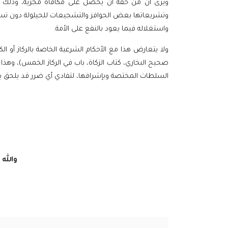
ويرى أن من حقه أن يحصل على مكافأة مجزية، وذلك لأم
وتشريعاتها بعض الحوافز والتشجيعات للحيلولة دون تسريب 
واستغلاله فيما يعود بالنفع على الأمة.
ولا يتعارض هذا مع الأحكام الشرعية الخاصة بالركاز أو ال
صحيح البخاري، كتاب الزكاة، باب في الركاز الخمس)، وهذا
السلطات المختصة وبإشرافها، لتفادي أي ضرر قد يلحق بال
والله