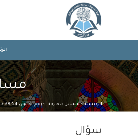
الر
مسائل
الرئيسية
مسائل متفرقة
رقم الفتوى 360054
سؤال