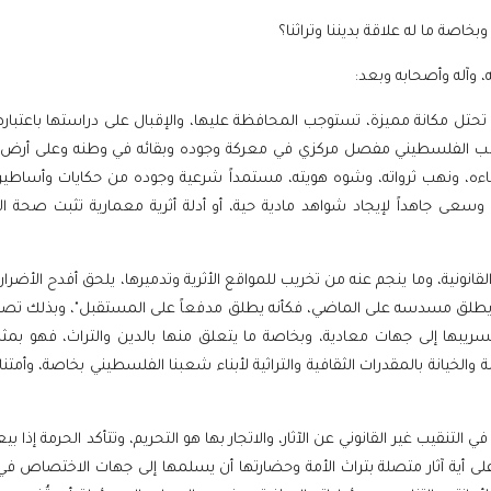
بخاصة ما له علاقة بديننا وتراثنا؟
 وآله وأصحابه وبعد:
تل مكانة مميزة، تستوجب المحافظة عليها، والإقبال على دراستها باعتبارها
للشعب الفلسطيني مفصل مركزي في معركة وجوده وبقائه في وطنه وعلى أرض أ
ه، ونهب ثرواته، وشوه هويته، مستمداً شرعية وجوده من حكايات وأساطير و
عى جاهداً لإيجاد شواهد مادية حية، أو أدلة أثرية معمارية تثبت صحة ال
القانونية، وما ينجم عنه من تخريب للمواقع الأثرية وتدميرها، يلحق أفدح الأضرا
 يطلق مسدسه على الماضي، فكأنه يطلق مدفعاً على المستقبل"، وبذلك تصبح
وتسريبها إلى جهات معادية، وبخاصة ما يتعلق منها بالدين والتراث، فهو بمث
والخيانة بالمقدرات الثقافية والتراثية لأبناء شعبنا الفلسطيني بخاصة، وأمتنا 
لتنقيب غير القانوني عن الآثار، والاتجار بها هو التحريم، وتتأكد الحرمة إذا ب
لى أية آثار متصلة بتراث الأمة وحضارتها أن يسلمها إلى جهات الاختصاص في 