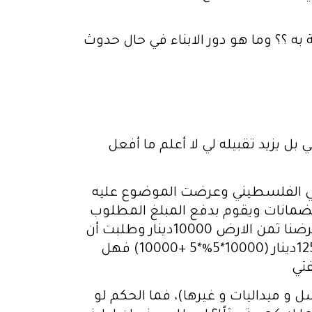
 به ؟؟ وما هو دور الابناء في حال حدوث
بل يزيد تقبيله لي لا أعلم ما أفعل
لامي الفلسطيني وعرضت الموضوع عليه
الضمانات ويقوم بدفع المبلغ المطلوب
وتكون فترة السداد حسب الاتفاق بيننا على أن يأخذ البنك نسبة 4% أو 5% عن كل سنة أي لو فرضنا ثمن الارض 10000دينار وطلبت أن
يكون السداد على 5 سنوات فإنه يترتب علي أن أعيد المبلغ بعد 5 سنوات بنسبة 5% حوالي 12500دينار (10000*5%*5 +10000) فهل
فتي
 و ميداليات و غيرها)، فما الحكم لو