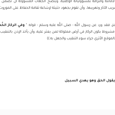
انته والتزامه بمسؤولياته الوطنية، وينصح الجهات المسؤولة أن تُضمن قو
الآثار وتهريبها، وأن تقوم بجهود حثيثة لإشاعة ثقافة الحفاظ على الموروث ا
كنز، فقد ورد عن رسول الله - صلى الله عليه وسلم - قوله: "
وفي الركاز الخ
 مشروط بكون الركاز في أرض مملوكة لمن يعثر عليه، وأن يأخذ الإذن بالتنقيب
موقع الأثري جراء سوء التنقيب والجهل به.))
 يقول الحق وهو يهدي السبيل