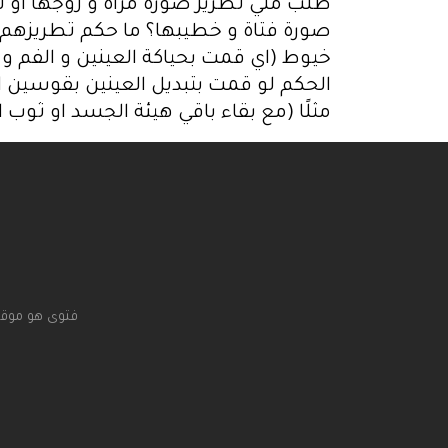
طلب مني تطريز صورة مرأة و زوجها او لو
صورة فتاة و خطيبها؟ ما حكم تطريزهم ب
خيوط (اي قمت بحياكة العينين و الفم و 
الحكم لو قمت بتبديل العينين بقوسين او
مثلًا (مع بقاء باقي هيئة الجسد او ثوب 
فتوى هو موقع 