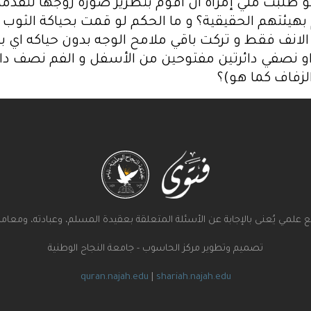
 طلبت مني إمرأة ان اقوم بتطريز صورة زوجها لتقدمها
هيئتهم الحقيقية؟ و ما الحكم لو قمت بحياكة الثوب ب
الانف فقط و تركت باقي ملامح الوجه بدون حياكه اي بل
 نصفي دائرتين مفتوحين من الأسفل و الفم نصف دائرة
الزفاف كما هو)؟
علمي يُعنى بالإجابة عن الأسئلة المتعلقة بعقيدة المسلم، وعبادته، ومعامل
تصميم وتطوير مركز الحاسوب - جامعة النجاح الوطنية
quran.najah.edu
|
shariah.najah.edu