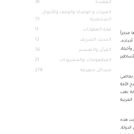
العقيدة
38
الميراث و الوصايا والوقف والأحوال
الشخصية
73
فقه العقوبات
11
 منجزاً
الحديث الشريف
12
جداده،
أخيلة،
القرآن والتفسير
56
أساطير
المطعومات والمشروبات
21
مسائل متفرقة
278
ر بماضي
 الأمة
ابة نهب
العربية
يعت هذه
الدولة،