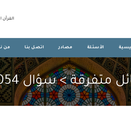
القرآن ا
ئيسية
الأسئلة
مصادر
اتصل بنا
من ن
 متفرقة > سؤال 360054