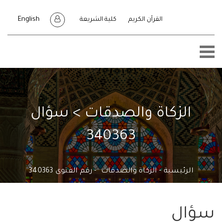
English
القرآن الكريم
كلية الشريعة
الزكاة والصدقات > سؤال
340363
الرئيسية
الزكاة والصدقات
رقم الفتوى 340363
ال