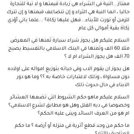
...النية في الشراء هي زيادة قيمتها و لا نية للتجارة
 ، انما النية هي الثراء و إن تتضاعف قيمتها و إن تترك
 أو تورث للأبناء...فهل عليها زكاة؟ ...علما باني أؤدي
بقية أموالي كل عام
ام عليكم هل يجوز شراء سيارة ثمنها في المعرض
مثلا 60 الف وثمنها في البنك الاسلامي بالتقسيط يصبح
وز ان يقوم الاب وفي حياته بتوزيع امواله على اولاده
ساواة ، وذلك لاعتبارات خاصة به ؟؟ وما هو دور
اء في حال حدوث ذلك
ام عليكم ماهو حكم الشروط التي تضعها العشائر
صا في ديه القتل وهل هو مطابق لشرع الاسلامي؟
 من العرف السائد ويبنى عليه الحكم؟
م من وجد قطع أثرية في منزله أو أرضه ؟ ما حكم