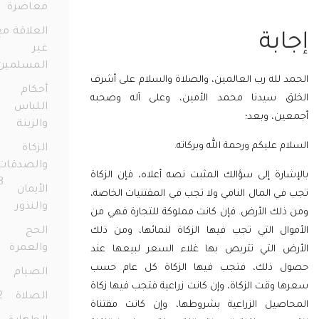
معاصرة
77
العلاقة مع
بة
غير
المسلمين
لله رب العالمين، والصلاة والسلام على أشرف
36
أحكام
 سيدنا محمد الأمين، وعلى آله وصحبه
اللباس
ن، وبعد؛
والزينة
72
 عليكم ورحمة الله وبركاته.
الزكاة
والصدقات
رة إلى سؤالك المثبت نصه أعلاه، فإن الزكاة
158
الأيمان
 المال النامي ولا تجب في المقتنيات الخاصة،
والنذور
68
لك الأرض. فإن كانت مملوكة للتجارة فهي من
ال التي تجب فيها الزكاة لنمائها، ومن ذلك
الحج
والعمرة
23
 التي تتربص بها غلاء السعر لبيعها عند
 ذلك، فتجب فيها الزكاة كل عام حسب
الصيام
91
وقت الزكاة، وإن كانت زراعية فتجب فيها زكاة
الصلاة
172
صيل الزراعية بشروطها، وإن كانت مقتناة