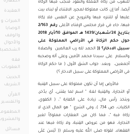
الطهارة
98
ب من زكاة العملة والنقود فتجب فيها الزكاة
أما إن كانت مملوكة لمجرد الاقتناء أو لبناء بيت
العقيدة
38
أو للتنزه فيها والترويح عن النفس فلا زكاة
الميراث و
جاء في قرار مجلس الإفتاء الأعلى
رقم 2/163
الوصايا
 الموافق
10/أيار 2018
والوقف
كم الزكاة في الأراضي المملوكة على
والأحوال
الادخار؟ ((
الحمد لله رب العالمين والصلاة
الشخصية
ام على سيدنا محمد الأمين وعلى آله وصحبه
73
فقه
ن، وبعد:
جواب الشق الأول ( ما حكم الزكاة
العقوبات
11
راضي المملوكة على سبيل الادخار ؟)
الحديث
ض إما أن تكون مملوكة على سبيل القِنية
الشريف
12
جارة، والقِنية لغة: " اسم لما يقتنى، أي يدّخر،
القرآن
 رأس مال، زيادة على الكفاية "، ( الكفوي،
والتفسير
56
ات، ص
734 )
، وفي الشرع: " هو المال الذي لا
المطعومات
فيه "، فما كان من العقارات مملوكاً لغير
والمشروبات
ة، فهو من عروض القِنية، ولا زكاة فيها عند
21
مسائل
ء، لقوله صلى الله عليه وسلم: ((
لَيْسَ عَلَى