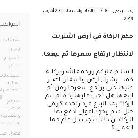
رقم مرجعي: 340363 | الزكاة والصدقات | 20 أكتوبر،
المواضيع
 الزكاة في أرض اشتريت
المساجد
19
قضايا
ظار ارتفاع سعرها ثم بيعها.
الأسرة و
الزواج
331
ام عليكم ورحمة الله وبركاته
المعاملات
بشراء ارض والنية ان اصبر
المالية
ا حتى يرتفع سعرها ومن ثم
المعاصرة
ها هل تجب عليها زكاة ام تتم
658
الذبائح
اة بعد البيع مرة واحدة ؟ وفي
والصيد
عدم وجود اموال ادفع بها
والأضحية
اة ان كانت تجب كل عام فما
والعقيقة
14
ل ؟
قضايا طبية