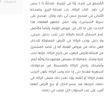
متفرقة
278
ِمِ فِي عَبْدِهِ، وَلَا فِي فَرَسِهِ صَدَقَةٌ ))
( سنن
اود، كتاب الزكاة، باب صدقة الزرع، وصححه
اني في صحيح سنن أبي داود وقال: صحيح على
لشيخين)، وقد حمل جمهور الفقهاء هذا
 على ما كان من عروض القِنية، وأيضاً فالأصل
نشغال الذمة بالزكاة حتى تثبت بدليل شرعي،
يل يوجب الزكاة في الأرض المملوكة للادخار،
ذلك من عروض القِنية، أما إن قصد المشتري
نائه للأرض التهرب من إخراج الزكاة، فإنها تجب
قتئذ، معاملة له بنقيض مقصوده)) والله أعلم.
ك بإخراج الزكاة بالتقسيط من مدخولاتك
ة مقدما حتى إذا جاء وقت الزكاة تكون أخرجت
الزكاة أو أغلبه، وإذا تعذر ذلك فتبقى الزكاة في
تخرجها عند تيسر الحال أو بيع الأرض أيهما
على عدد السنوات التي صارت في ذمتك.