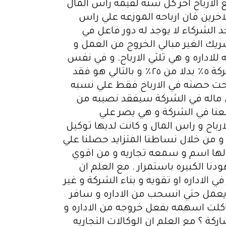
ع الارباح اخر كل سنه لقيمه راس المال
رين فان ارباحه الموزعه علي راس
د الشركاء لا يوجد له دور فاعل في
حصل علي ارباح متساويه من الثلثين. و قبل ٣ سنين قرر الشريك الغير مبالي الخروج من العمل و
لاداره و هي ثلثي الارباح. و في نفس
الوقت قرر ان يسحب مبلغ كبير من راس ماله و استمر في سحب سيوله ليصبح نصبه من الشركة ٥٪؜ بدلا من ٢٥٪؜ و بالتالي هو فقد
لمال و بالتالي اصبحت حصته في الارباح فقط علي نسبه
 ماله في الشركة سيفقد نصيبه من
معنا في الشركة و هي يصر علي
ارباح و راس المال و كانت لديها توكيل
 من خلال نساطنا المتزايد حصلنا علي
 لها اسم و سمعه تجاريه و من اقوي
 الكبيره باستمرار . مع العلم ان
 الاداره او تقويه و بناء الشركة و غير
م يعمل حتي انسحب من الاداره و سافر
اكلت اسهمه بفعل خروجه من الاداره و
ة ؟ مع العلم ان الوكالات التجاريه