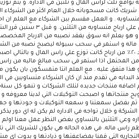
بواقع ثلث لراس المال و تلتين في الاداره. و يتم توزي
يك كانت مسحوباته خلال العام اكثر من الشركاء الاخ
 متساويه . و العمل مقسم بين الشركاء مع العلم ان اح
العمل و غير مبالي في الاداره لكن ي
 و هو يعلم انه سوق يفقد نصيبه من الارباح المخصصه ل
نصيبه في الاداره و في نفس الوقت فقد ٢٠٪؜ من ارباح كانت توزع علي راس ا
 من المحتمل اذا استمر في سحب مبالغ ماليه من راس
 هذا متفق عليه . مع العلم انتا متمسكون بان يكون 
ذ البدايه في تقدم منذ ان كان الشركاء متساويين في ال
 اضافه منتجات جديده لتلك الشركات و تنمو كل سنة و
يج منتجاتها و اصبحت التوكيلات التي لدينا معروفه و
ثم بفضل سمعتنا و سمعه التوكيلات و جودتها و جهودنا
كة و خلال تواجه في الاداره لم يكن له اي دور يذكر في
لاداره وعي الثلثين بالتساوي بغض النظر عمل معنا اول
ظم راس ماله. في هذه الحاله هي يكون للشريك التي ت
اريه التي قمنا بمضاعفتها و ذيادتها و بدوت اي مشارك