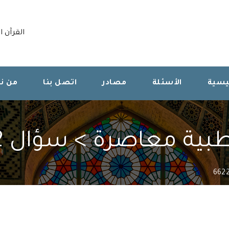
القرآن ا
ئيسية
الأسئلة
مصادر
اتصل بنا
من ن
ية معاصرة > سؤال 662262