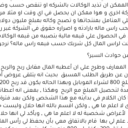
ممكن ان تذيد الوكالات بالشركه او تنقص حسب وضع 
كة اخري و هوا ممكن ان يحصل في اي وقت او مثلا من 
لي العتامل بمنتجاتها و تصبح وكاله بمبلغ مليون دولار
راس ماله بارادته و اصراره حقوق في الشركة غير راس 
في الحصول علي قيمه مالية بتصيبه من قيمه الوكالات
و ثلت لراس المال كل شربك حسب فيمه راس ماله؟ نرجو اف
ن حوادث السير؟
المعارف وطرح علي ان أعطيه المال مقابل ربح والربح 
عن طريق الطلب المسبق بحيث انه يتلقى عروض أسعار 
ج الى مدة لتحصيل المبلغ مع الربح وهكذا , بمعنى انه ا
ا كان الكلام في بدايته مع هذا الشخص ولكن بعد فتر
لا اعلم ما هي , ولكن اقسم بالله انها حلال وليست حر
أغراض شخصية له لا اعلم ما هي , ويأكد لي انها حلال
ا علم لي بها قام بالاتفاق معي بأن يحفظ لي رأس الما