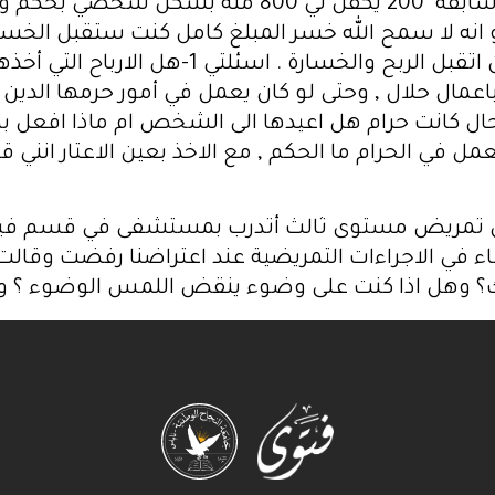
مبلغ 1000 وكنت قد ربحت في صفقات سابقة 200 يكفل ل
 انه لا سمح الله خسر المبلغ كامل كنت ستقبل الخسارة
بحكم ان ديننا لتصبح التجارة حلال علي ان اتقب
ال حلال , وحتى لو كان يعمل في أمور حرمها الدين ال
 في الحرام ما الحكم , مع الاخذ بعين الاعتار انني ق
ص تمريض مستوى ثالث أتدرب بمستشفى في قسم فيه
اء في الاجراءات التمريضية عند اعتراضنا رفضت وقالت
 وهل اذا كنت على وضوء ينقض اللمس الوضوء ؟ وبا