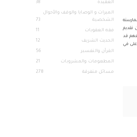
العقيدة
38
الميراث و الوصايا والوقف والأحوال
الشخصية
73
مارسته
 تقديم
فقه العقوبات
11
معهم قد
الحديث الشريف
12
على في
القرآن والتفسير
56
المطعومات والمشروبات
21
مسائل متفرقة
278