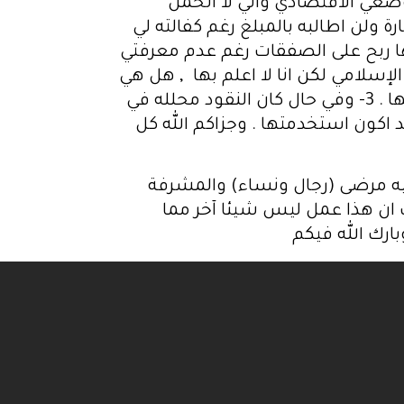
ي 800 منه بشكل شخصي بحكم وضعي الاقتصادي واني لا أتحمل
 ولن اطالبه بالمبلغ رغم كفالته لي
ل الربح والخسارة . اسئلتي 1-هل الارباح التي أخذها ربح على الصفقات رغم عدم معرفتي
إسلامي لكن انا لا اعلم بها , هل هي
الارباح حلال ام حرام على آخذها . 2-وفي حال كانت حرام هل اعيدها الى الشخص ام ماذا افعل بها . 3- وفي حال كان النقود محلله في
د اكون استخدمتها . وجزاكم الله كل
 مرضى (رجال ونساء) والمشرفة
 ان هذا عمل ليس شيئا آخر مما
رك الله فيكم