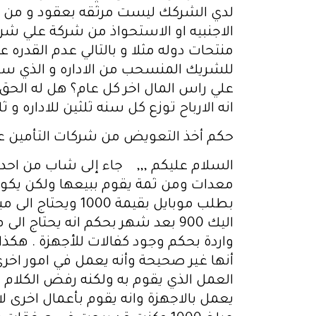
لدي الشركك ليست مرثقه بعقود و من ال
الاجنبيه او الاستحواذ من شركة علي شر
منتحات دوله مثلا و بالتالي عدم القدره ع
للشريك المنسحب من الاداره و الذي سحب 
علي راس المال اخر كل عام؟ هل له الحق 
انه الارباح توزع كل سنه ثلثين للاداره 
حكم أخذ التعويض من شركات التأمين ع
السلام عليكم ,,, جاء إلى شاب من احد 
معدات ومن ثمة يقوم ببيعها ولكن يكون 
اليك 900 بعد شهر بحكم انه يحتا
واردة بحكم وجود كفالات للأجهزة . هكذ
أنها غير صحيحة وأنه يعمل في امور اخرى 
العمل الذي يقوم به ولكنه رفض الكلام ل
يعمل بالاجهزة وانه يقوم بأعمال اخرى ل