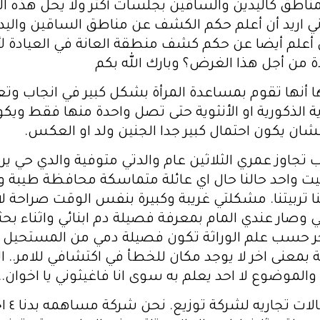
اطق كاليدين والساقين بجلسات أكثر ولا يحل هذه ال
 أني اريد أن أعلم حكم الكشف عن مناطق الساقين واليد
ن أعلم أيضا عن حكم كشف منطقة العانة في العيادة ل
دة من أجل هذا الغرض؟ وبارك الله بكم
ا أنها تقوم بمساعدة المرأة بشكل كبير في انجاب وتعيي
 الذكورية او الأنثوية حتى تصل واحدة منها فقط ويكون 
 عشان يكون احتمال كبير جدا الجنين ولد او العكس.
ب تجاوز عمري الثلاثين عام والدتي متوفية والدي حي ي
يت واحد حالنا حال اي عائلة متماسكة محافظة طيبة ويس
تربيتنا. مشكلتي غريبة وكبيرة بنفس الوقت صراحة لا ا
 وصار عندي المام بمعرفة فصيلة دم ابنائي واثناء 
خر حسب علم الوراثة تكون فصيلة دمي من المستحيل ان 
ة بمعنى اخر لا يوجد مكان للخطأ في اكتشافي للامر.. 
والموضوع لا احد يعلم به سوى انا فاغيثوني يا اخوان...
السلام