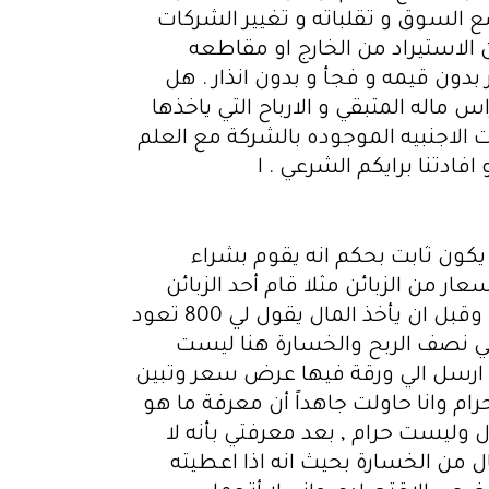
السوق و تقلباته و تغيير الشركات
الاستيراد من الخارج او مقاطعه
 بدون قيمه و فجأ و بدون انذار . هل
ماله المتبقي و الارباح التي ياخذها
 الاجنبيه الموجوده بالشركة مع العلم
ادتنا برايكم الشرعي . ا
يكون ثابت بحكم انه يقوم بشراء
من الزبائن مثلا قام أحد الزبائن
بطلب موبايل بقيمة 1000 ويحتاج الى مبلغ 800 لشراء الموبايل وبهذا الحاله يكون قد ربح 200 وقبل ان يأخذ المال يقول لي 800 تعود
عطاني نصف الربح والخسارة هنا ليست
ة ارسل الي ورقة فيها عرض سعر وتبين
ام وانا حاولت جاهداً أن معرفة ما هو
 وليست حرام , بعد معرفتي بأنه لا
ل من الخسارة بحيث انه اذا اعطيته