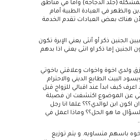
مشكلة (جلد الدجاجة) وأما في مناطق
ين والظهر في العيادة الطبية أمام
أن هناك بعض العيادات تقدم الخدمة
ن الجنين ذكر أو أنثى يعني الإبرة تكون
الجنين إما ذكر او انثى يعني اذا بدهم
رزق ولدي اخوة واخوات وعلاقتي باخوتي
ود البيت الطابع الديني والاحترام
عرف كيف ابدأ عند اقبالي للزواج قبل
بحثي عن الموضوع اكتشفت ان فصيلة
اكون ابن لوالدي؟؟؟ علما انا رجل
السؤال ما هو الحل؟؟ وماذا اعمل في
 عليكم الموضوع كيفيه تقييم وكالات تجاريه لشركة توزيع. نحن شركة مساهمه بدنا ٤ اخوه باسهم متساويه. و يتم توزيع