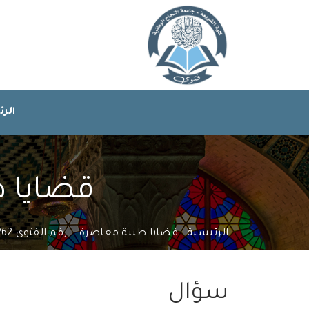
الر
قضايا طب
الرئيسية
قضايا طبية معاصرة
رقم الفتوى 662262
سؤال