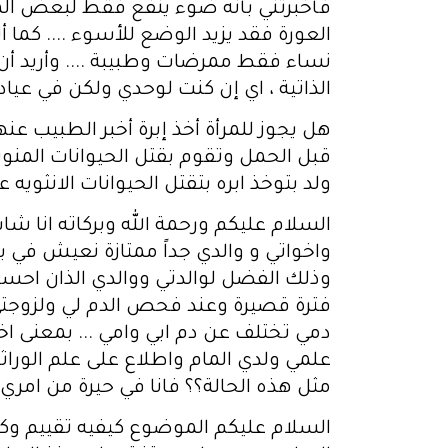
فأخبرتني بأنه ضوء ينفع فقط لبعض المن
العورة فقد يزيد الوضع للأسوء .... كما
نساء فقط ممرضات وطبيبة .... وأريد أ
الذاتية ، اي إن كنت لوحدي ولكن في عيا
هل يجوز للمرأة أخذ إبرة أخبر الطبيب عنه
قبل الحمل وتقوم بقتل الحيوانات المنوية
ولد بتوخذ ابره بتقتل الحيوانات الانثويه
السلام عليكم ورحمة الله وبركاته انا شا
واخواتي و والدي جداً ممتازة نعيش في ب
وذلك الفضل لوالدتي ووالدي الذان احسنا 
فترة قصيرة وعند فحص الدم لي ولزوجتي
دمي تختلف عن دم ابي وامي ... بمعنى ا
علمي ولدي المام واطلاع على علم الوراث
مثل هذه الحالة؟؟ فانا في حيرة من امري 