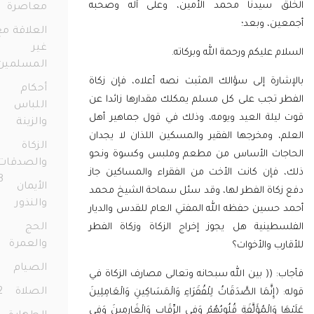
 سيدنا محمد الأمين، وعلى آله وصحبه
معاصرة
77
ن، وبعد؛
العلاقة مع
غير
 عليكم ورحمة الله وبركاته.
المسلمين
ارة إلى سؤالك المثبت نصه أعلاه، فإن زكاة
36
أحكام
 تجب على كل مسلم يمكلك مقدارها زائدا عن
اللباس
يلة العيد ويومه، وذلك في قول جماهير أهل
والزينة
72
، ومخرجها الفقير والمسكين اللذان لا يجدان
الزكاة
ات الأساس من مطعم وملبس وكسوة ونحو
والصدقات
فإن كانت الأخت من الفقراء والمساكين جاز
158
الأيمان
كاة الفطر لها، وقد سئل سماحة الشيخ محمد
والنذور
68
حسين حفظه الله المفتي العام للقدس والديار
سطينية هل
يجوز إخراج الزكاة وزكاة الفطر
الحج
والعمرة
23
ب والأخوات؟
الصيام
91
 (( بين الله سبحانه وتعالى مصارف الزكاة في
الصلاة
172
ِنَّمَا الصَّدَقَاتُ لِلْفُقَرَاءِ وَالْمَسَاكِينِ وَالْعَامِلِينَ
 وَالْمُؤَلَّفَةِ قُلُوبُهُمْ وَفِي الرِّقَابِ وَالْغَارِمِينَ وَفِي