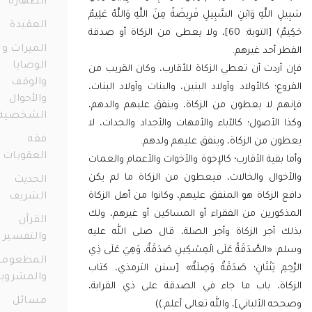
الطهارة
98
للَّهِ وَابْنِ السَّبِيلِ فَرِيضَةً مِنَ اللَّهِ وَاللَّهُ عَلِيمٌ
العقيدة
38
حَكِيمٌ﴾ [التوبة: 60]، ولا يعطى من الزكاة أو صدقة
الميراث و
أحد غيرهم.
الوصايا
دت أن تعطي الزكاة للأقارب، وكان القريب من
والوقف
؛ كالأولاد وأولاد البنين، والبنات وأولاد البنات،
والأحوال
 لا يعطون من الزكاة، وينفق عليهم والدهم،
الشخصية
لأصول؛ كالآباء والأمهات والأجداد والجدات، لا
73
فقه
 من الزكاة، وينفق عليهم ولدهم.
العقوبات
11
قية الأقارب؛ كالإخوة والأخوات والأعمام والعمات
وال والخالات، فيعطون من الزكاة ما لم يكن
الحديث
لزكاة هو المنفق عليهم، وكانوا من أهل الزكاة
الشريف
12
ورين من الفقراء أو المساكين أو غيرهم، ولك
القرآن
أجر الزكاة وأجر الصلة، قال صلى الله عليه
والتفسير
56
الصَّدَقَةُ عَلَى الْمِسْكِينِ صَدَقَةٌ، وَهِيَ عَلَى ذِي
المطعومات
مِ ثِنْتَانِ؛ صَدَقَةٌ وَصِلَةٌ» [سنن الترمذي، كتاب
والمشروبات
ة، باب ما جاء في الصدقة على ذي القرابة،
21
مسائل
الألباني]، والله تعالى أعلم.))