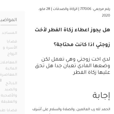
رقم مرجعي: 777006 | الزكاة والصدقات | 28 مايو،
المواضيع
جوز اعطاء زكاة الفطر لأخت
المساجد
19
قضايا
ي اذا كانت محتاجة؟
الأسرة و
الزواج
331
اخت زوجتي وهي تعمل لكن
المعاملات
ا المادي تعبان جدا هل تحق
المالية
ا زكاة الفطر
المعاصرة
658
الذبائح
والصيد
بة
والأضحية
والعقيقة
14
لله رب العالمين، والصلاة والسلام على أشرف
قضايا طبية