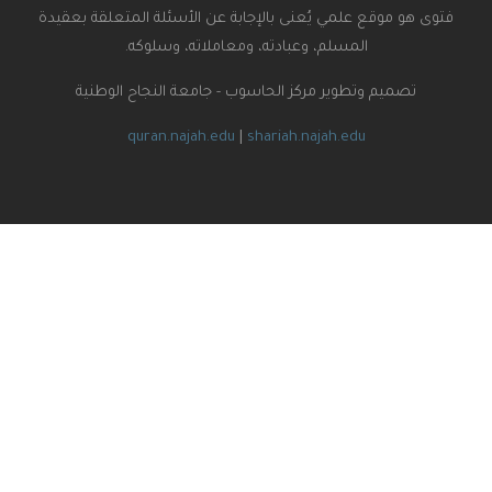
ى هو موقع علمي يُعنى بالإجابة عن الأسئلة المتعلقة بعقيدة
المسلم، وعبادته، ومعاملاته، وسلوكه.
تصميم وتطوير مركز الحاسوب - جامعة النجاح الوطنية
quran.najah.edu
|
shariah.najah.edu