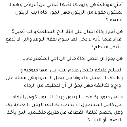
موظفة هي و زوجها لكنها تعاني من أمراض و هم لا
ن حقولا من الزيتون فهل تجوز زكاة زيت الزيتون
م ؟
هل تجوز زكاة المال على ابنة الاخ المطلقة والت تعيل5
 علما بأنه لا دخل لها سوى نفقة الاولاد والتي لا تدفع
 منتطم؟
وز ان اعطي زكاة مالي الى اخي المتعثر ماديا
م عليكم شيخي عندي بنت ابني امها متوفيه و
ها لا يعمل و اخوها من يعيل الاسره و هي مقبله على
و تكاليفه فهل يحق لي أن اعطيها من الزكاه
 فتوى زكاة حب الزيتون وزيت الزيتون ؟ وهل الزكاة
كامل المحصول ام يخصم تكاليف الرش والعناية بها
يخصم تكلفة القطاف عن طريق متضمن، الذي يأخذ
 أو الثلث؟