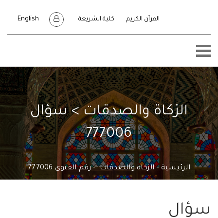
English
القرآن الكريم
كلية الشريعة
الزكاة والصدقات > سؤال
777006
الرئيسية
الزكاة والصدقات
رقم الفتوى 777006
ال