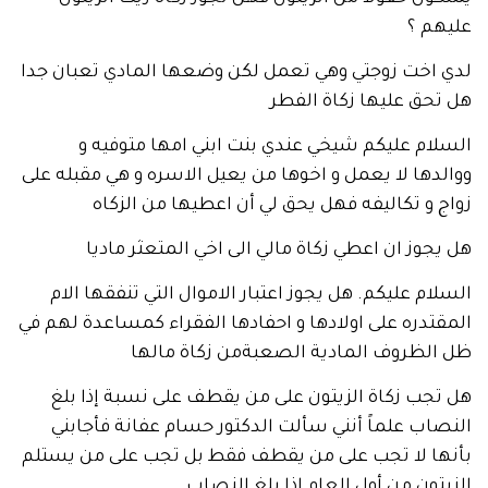
م ؟
اخت زوجتي وهي تعمل لكن وضعها المادي تعبان جدا
ق عليها زكاة الفطر
م عليكم شيخي عندي بنت ابني امها متوفيه و
ها لا يعمل و اخوها من يعيل الاسره و هي مقبله على
و تكاليفه فهل يحق لي أن اعطيها من الزكاه
وز ان اعطي زكاة مالي الى اخي المتعثر ماديا
م عليكم. هل يجوز اعتبار الاموال التي تنفقها الام
دره على اولادها و احفادها الفقراء كمساعدة لهم في
لظروف المادية الصعبةمن زكاة مالها
ب زكاة الزيتون على من يقطف على نسبة إذا بلغ
ب علماً أنني سألت الدكتور حسام عفانة فأجابني
ا لا تجب على من يقطف فقط بل تجب على من يستلم
ون من أول العام إذا بلغ النصاب