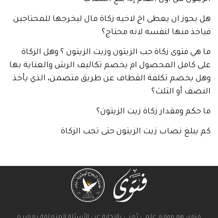
وز ان يعطى اخ لاخيه زكاة مال ليخرجها للمحتاجين
 منها لنفسه لانه محتاج؟
 فتوى زكاة حب الزيتون وزيت الزيتون ؟ وهل الزكاة
كامل المحصول ام يخصم تكاليف الرش والعناية بها
يخصم تكلفة القطاف عن طريق متضمن، الذي يأخذ
 أو الثلث؟
م ومقدار زكاة زيت الزيتون؟
لغ نصاب زيت الزيتون حتى تجب الزكاة
ى هو موقع علمي يُعنى بالإجابة عن الأسئلة المتعلقة بعقيدة