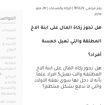
رقم مرجعي: 785629 | الزكاة والصدقات | 28 مايو،
المواضيع
جوز زكاة المال على ابنة الاخ
المساجد
19
قضايا
طلقة والتي تعيل خمسة
الأسرة و
الزواج
331
د؟
المعاملات
المالية
جوز زكاة المال على ابنة الاخ
المعاصرة
المطلقة والت تعيل5 افراد علما
658
الذبائح
 لا دخل لها سوى نفقة الاولاد
والصيد
ي لا تدفع بشكل منتطم؟
والأضحية
والعقيقة
14
قضايا طبية