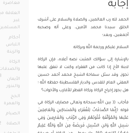
بة
معاصرة
77
العلاقة مع
لله رب العالمين، والصلاة والسلام على أشرف
غير
 سيدنا محمد الأمين، وعلى آله وصحبه
المسلمين
36
ن، وبعد؛
أحكام
اللباس
 عليكم ورحمة الله وبركاته.
والزينة
72
رة إلى سؤالك المثبت نصه أعلاه، فإن الزكاة
الزكاة
الأخ إذا كانت من الفقراء وكنت لا تنفق عليها
والصدقات
 وقد سئل سماحة الشيخ محمد أحمد حسين
158
الأيمان
 العام للقدس والديار الفلسطينة حفظه الله ؛
والنذور
68
ز إخراج الزكاة وزكاة الفطر للأقارب والأخوات؟
الحج
 (( بين الله سبحانه وتعالى مصارف الزكاة في
والعمرة
23
ِنَّمَا الصَّدَقَاتُ لِلْفُقَرَاءِ وَالْمَسَاكِينِ وَالْعَامِلِينَ
الصيام
91
 وَالْمُؤَلَّفَةِ قُلُوبُهُمْ وَفِي الرِّقَابِ وَالْغَارِمِينَ وَفِي
الصلاة
172
للَّهِ وَابْنِ السَّبِيلِ فَرِيضَةً مِنَ اللَّهِ وَاللَّهُ عَلِيمٌ