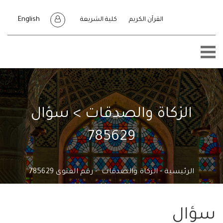
English
القرآن الكريم
كلية الشريعة
الزكاة والصدقات > سؤال
785629
الرئيسية
الزكاة والصدقات
رقم الفتوى 785629
ال