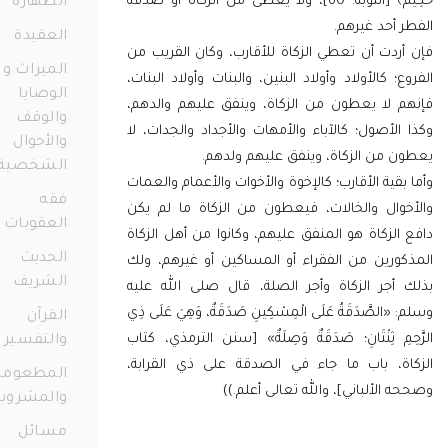
حَكِيمٌ﴾ [التوبة: 60]، ولا يعطى من الزكاة أو صدقة
الطهارة
98
أحد غيرهم.
العقيدة
38
دت أن تعطي الزكاة للأقارب، وكان القريب من
الميراث و
؛ كالأولاد وأولاد البنين، والبنات وأولاد البنات،
الوصايا
 لا يعطون من الزكاة، وينفق عليهم والدهم،
والوقف
لأصول؛ كالآباء والأمهات والأجداد والجدات، لا
والأحوال
 من الزكاة، وينفق عليهم ولدهم.
الشخصية
قية الأقارب؛ كالإخوة والأخوات والأعمام والعمات
73
فقه
وال والخالات، فيعطون من الزكاة ما لم يكن
العقوبات
11
لزكاة هو المنفق عليهم، وكانوا من أهل الزكاة
الحديث
ورين من الفقراء أو المساكين أو غيرهم، ولك
الشريف
12
أجر الزكاة وأجر الصلة، قال صلى الله عليه
الصَّدَقَةُ عَلَى الْمِسْكِينِ صَدَقَةٌ، وَهِيَ عَلَى ذِي
القرآن
مِ ثِنْتَانِ؛ صَدَقَةٌ وَصِلَةٌ» [سنن الترمذي، كتاب
والتفسير
56
ة، باب ما جاء في الصدقة على ذي القرابة،
المطعومات
الألباني]، والله تعالى أعلم.))
والمشروبات
21
مسائل