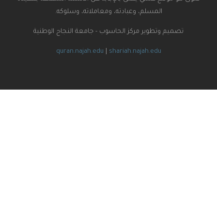
المسلم، وعبادته، ومعاملاته، وسلوكه.
تصميم وتطوير مركز الحاسوب - جامعة النجاح الوطنية
quran.najah.edu
|
shariah.najah.edu