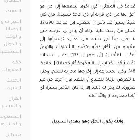
الطهارة
98
 في المغني: "فإن أخرها ليدفعها إلى من هو
العقيدة
38
ها من ذي قرابة أو ذي حاجة شديدة، فإن كان
الميراث و
شيئاً يسيراً فلا بأس"[ المغني، ابن قدامة، 2/290]،
الوصايا
ن وجبت عليه الزكاة أن يبادر إلى إخراجها حتى
والوقف
ى ديناً في ذمته، قال تعالى: ﴿وَسَارِعُوا إِلَىٰ
والأحوال
ةٍ مِنْ رَبِّكُمْ وَجَنَّةٍ عَرْضُهَا السَّمَاوَاتُ وَالأَرْضُ
الشخصية
أُعِدَّتْ لِلْمُتَّقِينَ﴾ [آل عمران: 133]، وقال سبحانه:
73
فقه
بِقُوا الْخَيْرَاتِ إِلَى اللَّهِ مَرْجِعُكُمْ جَمِيعًا﴾ [المائدة:
العقوبات
11
، وفي المسارعة إلى إخراجها محاربة للشح، وحتى
رض الزكاة للضياع أو التلف، فإن أخرها من غير
الحديث
 لم يجز له ذلك، إلا إذا كان التأخير يسيراً؛ أي
الشريف
12
معدودة.)) والله أعلم.
القرآن
والتفسير
56
المطعومات
والله يقول الحق وهو يهدي السبيل
والمشروبات
21
مسائل