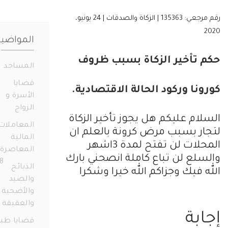
رقم مرجعي: 135363 | الزكاة والصدقات | 24 يونيو،
المواضيع
تأخير الزكاة بسبب ظروف
المساجد
19
قضايا
نا وركود الحالة الاقتصادية.
الأسرة و
الزواج
331
ام عليكم هل يجوز تأخير الزكاة
المعاملات
ر بسبب مرض كرونة بالعلم ان
المالية
المحلات لن تفتح لمدة 3اشهر
المعاصرة
لع لن تباع كاملة انصحني بارك
658
الذبائح
 فيك وجزاكم الله خيرا وشكرا
والصيد
والأضحية
والعقيقة
14
بة
قضايا طبية