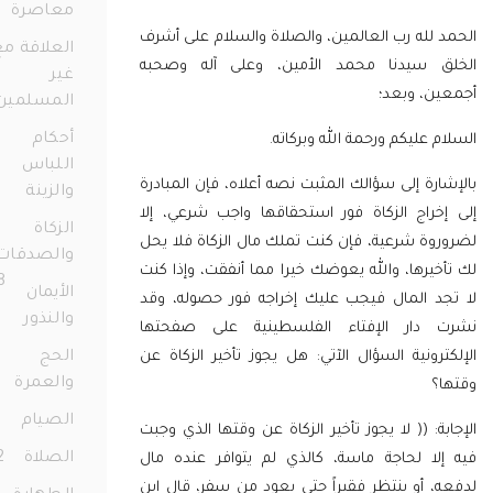
معاصرة
77
لله رب العالمين، والصلاة والسلام على أشرف
العلاقة مع
 سيدنا محمد الأمين، وعلى آله وصحبه
غير
ن، وبعد؛
المسلمين
36
أحكام
 عليكم ورحمة الله وبركاته.
اللباس
رة إلى سؤالك المثبت نصه أعلاه، فإن المبادرة
والزينة
72
خراج الزكاة فور استحقاقها واجب شرعي، إلا
الزكاة
وة شرعية، فإن كنت تملك مال الزكاة فلا يحل
والصدقات
يرها، والله يعوضك خيرا مما أنفقت، وإذا كنت
158
الأيمان
د المال فيجب عليك إخراجه فور حصوله، وقد
والنذور
68
دار الإفتاء الفلسطينية على صفحتها
رونية السؤال الآتي: هل
يجوز تأخير الزكاة عن
الحج
والعمرة
23
؟
الصيام
91
ة: (( لا يجوز تأخير الزكاة عن وقتها الذي وجبت
الصلاة
172
لا لحاجة ماسة، كالذي لم يتوافر عنده مال
 أو ينتظر فقيراً حتى يعود من سفر، قال ابن