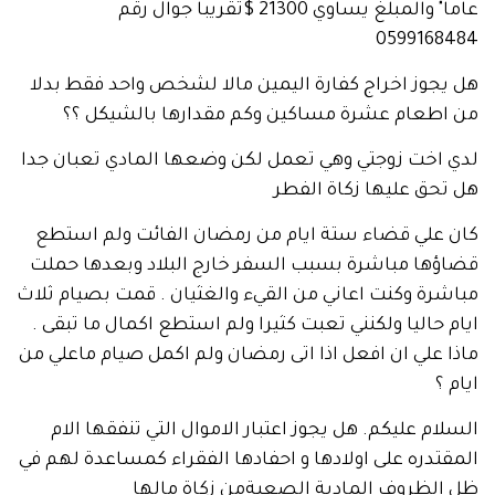
عاما" والمبلغ يساوي 21300 $تقريبا جوال رقم
059916
وز اخراج كفارة اليمين مالا لشخص واحد فقط بدلا
طعام عشرة مساكين وكم مقدارها بالشيكل ؟؟
اخت زوجتي وهي تعمل لكن وضعها المادي تعبان جدا
ق عليها زكاة الفطر
علي قضاء ستة ايام من رمضان الفائت ولم استطع
ها مباشرة بسبب السفر خارج البلاد وبعدها حملت
ة وكنت اعاني من القيء والغثيان . قمت بصيام ثلاث
حاليا ولكنني تعبت كثيرا ولم استطع اكمال ما تبقى .
علي ان افعل اذا اتى رمضان ولم اكمل صيام ماعلي من
م عليكم. هل يجوز اعتبار الاموال التي تنفقها الام
دره على اولادها و احفادها الفقراء كمساعدة لهم في
لظروف المادية الصعبةمن زكاة مالها