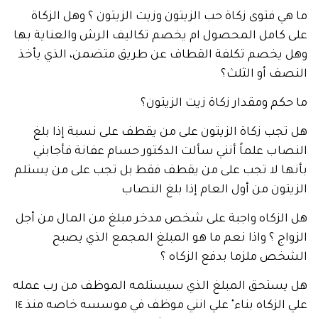
 فتوى زكاة حب الزيتون وزيت الزيتون ؟ وهل الزكاة
كامل المحصول ام يخصم تكاليف الرش والعناية بها
يخصم تكلفة القطاف عن طريق متضمن، الذي يأخذ
 أو الثلث؟
م ومقدار زكاة زيت الزيتون؟
ب زكاة الزيتون على من يقطف على نسبة إذا بلغ
ب علماً أنني سألت الدكتور حسام عفانة فأجابني
ا لا تجب على من يقطف فقط بل تجب على من يستلم
ون من أول العام إذا بلغ النصاب
لزكاه واجبة على شخص مدخر مبلغ من المال من أجل
ج ؟ واذا نعم ما هو المبلغ المجمع الذي يصبح
ص ملزما بدفع الزكاه ؟
ستحق المبلغ الذي سيستلمه الموظف من رب عمله
علي الزكاه بناء" علي انني موظف في موسسه خاصه منذ ١٤