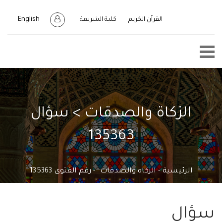
English
القرآن الكريم
كلية الشريعة
الزكاة والصدقات > سؤال
135363
الرئيسية
الزكاة والصدقات
رقم الفتوى 135363
ال