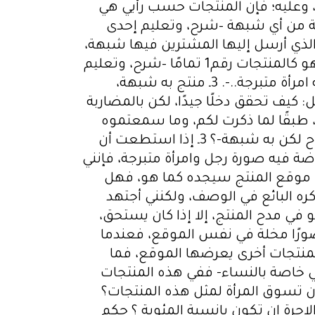
ء، وعليه؛ فإن المنتجات حسب رأيي هي
خالية من أي شبهة –شرح، وتعليم إحدى
ه شبهة، أي صفحة المنتج الذي أرسل إليها المشترين فيها شبهة،
وغالبًا ما تكون هذه الشبهة هي صور نساء متبرجات، بالرغم من أن المنتج لا علاقة له بذلك، فهو كالمنتجات رقم1 تمامًا –شرح، وتعليم
إحدى الرياضات، إلا أنه يضم صور امرأة متبرجة، أو بيع برنامج لتحسين أداء المواقع، لكن تشرحه امرأة متبرجة..-. 3ـ منتج به شبهة،
 كيف تحقق دخلًا جيدًا، لكن بالمضاربة
الأجنبية، طبقًا لما ذكرت لكم، وما سمعتموه
من قبل عن هذا المجال؟ 2ـ ما حكم التسويق لتلك المنتجات التي صنفتها حسب رأيي -منتج مباح لكن به شبهة-؟ 3ـ إذا استطعت أن
اضة فيه صورة رجل وامرأة متبرجة، فإنني
ى موقع المنتج سيجده كما هو، فهل
ا يذكره البائع في الوصف، ولكنني أجتهد
و في مدح المنتج، إلا إذا كان يستحق،
عن شيء، فنجد صورًا مخلة في نفس الموقع، فعندما
لمنتجات أخرى يعرضها الموقع، فما
وهي خاصة بالنساء- ففي هذه المنتجات
ن تسوق المرأة لمثل هذه المنتجات؟
اجرة ان تكون بانسبة المئوية ؟ حكم