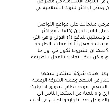
ل في البنوك الاسلاميه في مصر هل
 بعض او اكثر البنوك الاسلاميه في
ني عرض منتجاتك على مواقع التواصل
لى اناس اخرين (كلما تدفع اكثر
تعرضها للناس اكثر) و الإشكال هو طريقة دفع المال لشركة حيث عند دفع المال للشركة هناك وسيلتين للدفع (1) الاولى و هي التي
الربوية و هي طريقة سليمة فهل انا اذا عملت بالطريقة
بى؟ علما ان الشروط تكون في اول ما
 ولكن يمكن تفاديه بالعمل بالطريقة
بها.. هناك شركة استثمار اسمها
ثمار في اسهم وعملة الشركة الرقمية
اقل شي ٥٠٠ يورو وتنتظر سنة ٢٠٢٧ حتى تستطيع بيع السهم. ويوجد نظام تسويق اذا جلبت
٣ اشخاص قبل ٩٠ يوم سوف يعطوني راتب ثابت شهريا لمدة ٧ سنوات / ٧-١٠ بلمية من استثماري و ٥ بلمية من استثمار الناس الي
ك وهل بعد ربا وارجوا اجابتي في أقرب