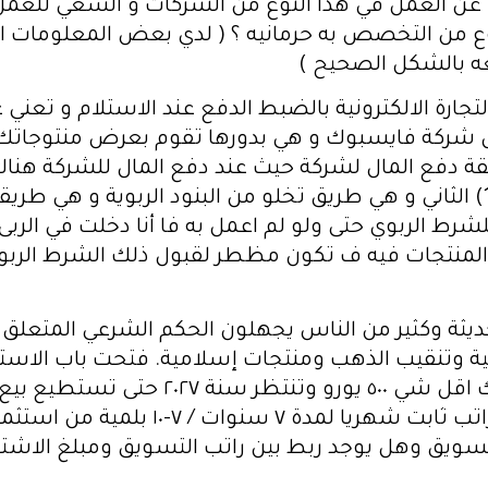
ي عن العمل في هذا النوع من الشركات و السعي للعم
وع من التخصص به حرمانيه ؟ ( لدي بعض المعلومات ان
ه بالشكل الصحيح )
بالتجارة الالكترونية بالضبط الدفع عند الاستلام و تع
ل شركة فايسبوك و هي بدورها تقوم بعرض منتوجاتك ع
بها بند ربوي صريح و هو ضريبة التأخير (1) الثاني و هي طريق تخلو من البنود 
للشرط الربوي حتى ولو لم اعمل به فا أنا دخلت في الر
 المنتجات فيه ف تكون مظطر لقبول ذلك الشرط الربوي
ديثة وكثير من الناس يجهلون الحكم الشرعي المتعلق 
انية وتنقيب الذهب ومنتجات إسلامية. فتحت باب الاست
الجديدة كوكل كوين تدفع مبلغ للاشتراك 
تسويق وهل يوجد ربط بين راتب التسويق ومبلغ الاشترا