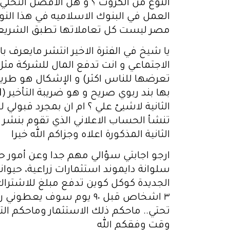
النوع من الكروت ؟ و هل الافضل التخل
العمل في البنوك الاسلاميه في هذا الن
مصر ليست كل تعاملاتها تطبق الشريع
يا شيخ في الفترة الاخير انتشر مايعرف 
الاجتماعي و انت تدفع المال للشركة مث
الثانية لاشيئ علي ؟ ام ان بمجرد قبولي 
تنشأ الحساب الاعلاني الذي تقوم بنشر
الثانية المذكورة اعلاه وجزاكم الله خيرا
ارجو اجابتي سؤالي مهم جدا وعن أمور ح
سلوانة دايموند استثمارات زراعية، حيو
تحتي.. ماحكم ذلك الاستثمار وماحكم ال
وقت وفقكم الله