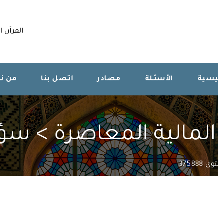
القرآن ا
ئيسية
الأسئلة
مصادر
اتصل بنا
من ن
مالية المعاصرة > سؤال 888
375888