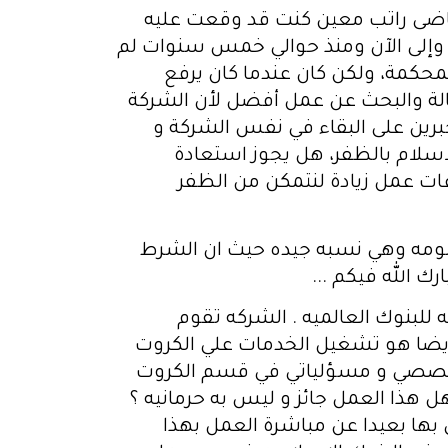
نا موظف أعمل في الخليج في شركة منذ 17 سنة وكنت أتقاضى راتب معين كنت قد وقعت عليه
ورونا إلى الآن قد قامت بخصم 25 بالمئة من الراتب، وإلى الآن ومنذ حوالي خمس سنوات لم
للمحكمة، ولكن كان عندما كان يرفع
قالة والبحث عن عمل أفضل لأن الشركة
جبرين على البقاء في نفس الشركة و
لاسلام بالظفر، هل يجوز استعادة
ات عمل زيادة لنتمكن من الظفر
علومه وهي نسبه جيده حيث ان الشرط
 الله فيكم ...
تشغيل الكروت البنكيه للبنوك العالميه . الشركه تقوم
ايضا هو تشغيل الخدمات علي الكروت
ي تخصصي و مسؤلياتي في قسم الكروت
هل هذا العمل جائز و ليس به حرمانيه ؟
بها بعيدا عن مباشرة العمل بهذا