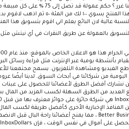
العمولة نسبة من الثمن ؟ هل النسبة هنا غ
العمل مع شركة spa Build في التسويق بالعمولة عن طريق النقرات في أ
يام بأنشطة يومية عبر الإنترنت مثل قراءة رسائل البري
طع الفيديو ومشاهدة التلفزيون. يسمح مجتمعنا للأعض
اليومية من شركائنا في أبحاث السوق. لدينا أيضًا 
نحن نشارك أفضل الطرق لأعضائنا للحصول على عينات تج
مع العديد من الطرق السهلة لكسب المزيد من المال بسر
Mash و Bustle والعديد من المنافذ الإخبارية الأخرى كأفضل طريقة لك
تصنيف A + ومعتمدين لدى Better Business Bureau ، مما يمنح أعضائن
 أموال في نفس الوقت ، فإن InboxDollars هو لك.