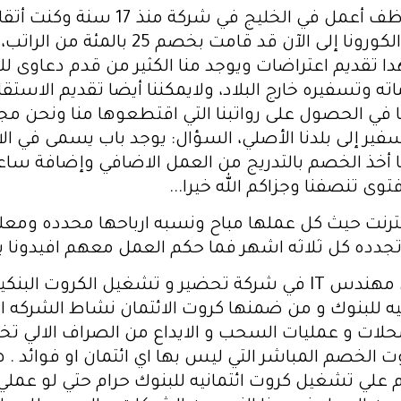
السلام عليكم ورحمة الله وبركاته، أ
في عقد العمل، ولكن الشركة منذ وقت الك
اهدا تقديم اعتراضات ويوجد منا الكثير من قدم دعاوى 
ه وتسفيره خارج البلاد، ولايمكننا أيضا تقديم الاست
لنا في الحصول على رواتبنا التي اقتطعوها منا ونحن م
تسفير إلى بلدنا الأصلي، السؤال: يوجد باب يسمى في ا
ا أخذ الخصم بالتدريج من العمل الاضافي وإضافة ساع
توى تنصفنا وجزاكم الله خيرا...
نترنت حيث كل عملها مباح ونسبه ارباحها محدده وم
ده كل ثلاثه اشهر فما حكم العمل معهم افيدونا بارك
السلام عليكم و رحمة الله و بركاته اعمل مهندس IT في شركة تحضير و 
كيه للبنوك و من ضمنها كروت الائتمان نشاط الشركه 
 المحلات و عمليات السحب و الايداع من الصراف الال
وت الخصم المباشر التي ليس بها اي ائتمان او فوائد . 
 علي تشغيل كروت ائتمانيه للبنوك حرام حتي لو عملي 