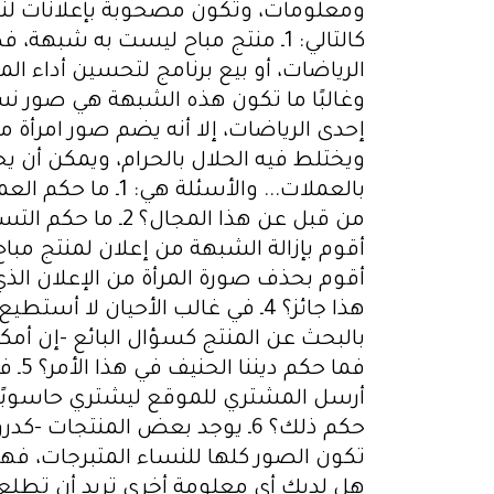
ومعلومات، وتكون مصحوبة بإعلانات لنساء
كالتالي: 1ـ منتج مباح ليست به 
ويختلط فيه الحلال بالحرام، ويمكن أن يح
بالعملات... وال
أقوم بإزالة الشبهة من إعلان لمنتج مباح
أقوم بحذف صورة المرأة من الإعلان ال
هذا جائز؟ 4ـ في غالب الأحيان ل
بالبحث عن المنتج كسؤال البائع -إن أمكن-
فما
أرسل المشتري للموقع ليشتري حاسوبًا، 
حكم ذلك؟ 6ـ يوجد بعض المنتج
تكون الصور كلها للنساء المتبرجات، فه
هل لديك أي معلومة أخرى تريد أن تطلع د