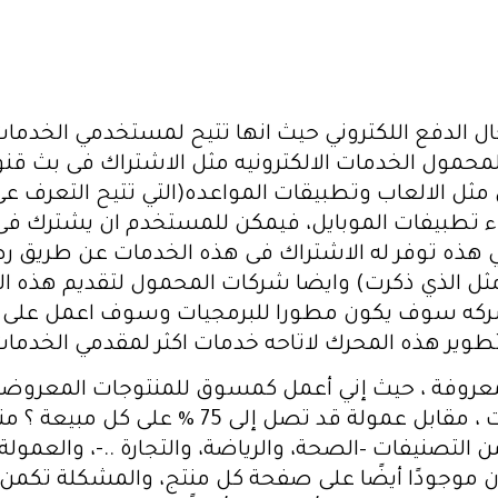
لدفع اللكتروني حيث انها تتيح لمستخدمي الخدمات ال
لمحمول الخدمات الالكترونيه مثل الاشتراك فى بث 
 مثل الالعاب وتطبيقات المواعده(التي تتيح التعرف ع
اء تطبيفات الموبايل، فيمكن للمستخدم ان يشترك فى 
هذه توفر له الاشتراك فى هذه الخدمات عن طريق رصي
مثل الذي ذكرت) وايضا شركات المحمول لتقديم هذه ا
لشركه سوف يكون مطورا للبرمجيات وسوف اعمل على ا
وير هذه المحرك لاتاحه خدمات اكثر لمقدمي الخدما
روفة ، حيث إني أعمل كمسوق للمنتوجات المعروضة ، س
منتج لتنحيف ، إلى غير ذلك من المنتوجات ، مقا
 التصنيفات –الصحة، والرياضة، والتجارة ..-، والعمول
يكون موجودًا أيضًا على صفحة كل منتج، والمشكلة ت