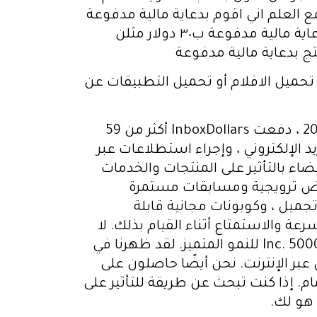
رر ؟ حكم عمولة قد تصل إلى 75 % على كل مبيعة مع العلم اني اقوم بدعاية مالية مدفوعة
انا لا اخذ هذا الرقم مثال البائع يقول لي هذا المنتج يسوي ١٠٠ لك من المئة ٥٠ ثم اذهب لاقوم بدعاية مالية مدفوعة ب٣٠ دولار مثلن
ي نيتش مثل تحميل الافلام أو تحميل التطبيقات عن
هل كسب المال من هذا الموقع يدخل في الحرام هذا هو الاعلان الخاص بالموقع: منذ عام 2000 ، دفعت InboxDollars أكثر من 59
د الإلكتروني ، وإجراء استطلاعات عبر
اء بالتأثير على المنتجات والخدمات
عروض ترويجية ومسابقات مستمرة
ميل ، وكوبونات مجانية قابلة
عة والاستمتاع أثناء القيام بذلك. لا
عجب أن أعضائنا يحبون منصتنا! InboxDollars هي شركة حائزة على جوائز معترف بها من قبل Inc. 5000 للنمو المتميز. لقد ظهرنا في
سب المال عبر الإنترنت. نحن أيضًا حاصلون على
ا راحة البال قبل الانضمام. إذا كنت تبحث عن طريقة للتأثير على