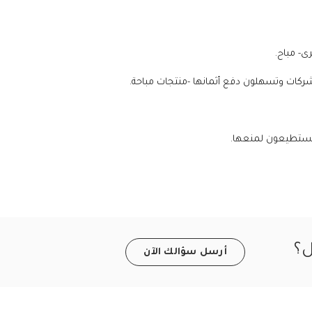
- مباح.
شركات وتسهلون دفع أثمانها -منتجات مباحة.
 تستطيعون لمنعها.
ل؟
أرسل سؤالك الآن