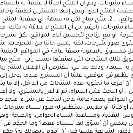
 متبرجات، رغم أن المنتج أحيانًا لا علاقة له بالنسا
شبهة، فصفحة المنتج الذي أرسل إليها المشترين نظيفة و
الرياضات، أو بيع برنامج لتحسين أداء المواقع..-. 2ـ منتج مباح لكن ب
توي صور متبرجات، لكنه يمس جانبًا من المحرمات، مثل:
أسئلة هي: 1ـ ما حكم العمل كمسوق بالعمولة بصفة عامة في المواقع 
 به شبهة، وذلك بما يلي: لنفترض أن الإعلان لمنتج ري
ذي يظهر في موقعي، علمًا أن المشتري عندما يدخل إل
ا أستطيع أن أعرف ما تحتويه هذه المنتجات من الداخل، إلا م
، أو البحث عمّن اشتراه، ثم لا أغرر بالمشتري، ولا أغل
 حكم ديننا الحنيف في هذا الأمر؟ 5ـ في المواقع بصفة عامة ندخل لنبحث 
أو كتابًا، أو ملابس ستظهر له صور لنساء متبرجات 
ات -كدروس التغذية، ومساعدة النساء الحوامل، والصحة، 
ل يمكنني أن أسوّق لها للنساء فقط؟ وما الحكم في أ
كتور الشريعة عليها قبل أن أقوم بإيصالك به؟ حكم ال