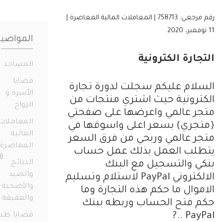
رقم مرجعي: 758713 | المعاملات المالية المعاصرة |
المواضيع
ارة الكترونية
المساجد
19
قضايا
ام عليكم سجلت لدورة تجارة
الأسرة و
رونية حيث اشتري منتجات من
الزواج
331
 عالمي واعرضها على صفحتي
المعاملات
ري) بسعر اعلى واسوقها في
المالية
 عالمي وربحي من فرق السعر
المعاصرة
لب العمل بذلك عمل حساب
658
الذبائح
 والتسجيل مع البنك
والصيد
الالكتروني PayPal لاستلام وتسليم
والأضحية
وال ما حكم هذه التجارة وما
والعقيقة
14
فتح الحساب وربطه ببنك
PayP
قضايا طبية