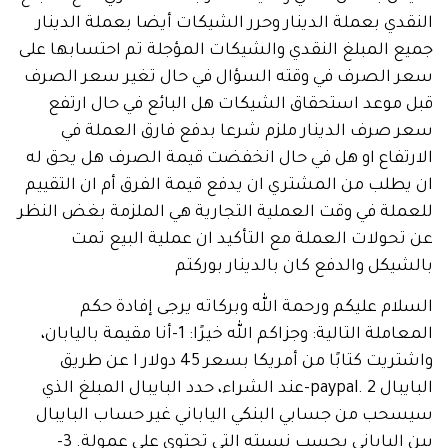
ي بعملة الدينار وحرر الشيكات أيضا بعملة الدينار
المبلغ النقدي والشيكات المؤجلة تم احتسابها على
الصرف في وقته السؤال في حال تغير سعر الصرف
وعد استحقاق الشيكات هل البائع في حال ارتفع
صرف الدينار ملزم شرعا بدفع فارق العملة في
تفاع او هل في حال انخفضت قيمة الصرف هل يحق له
لب من المشتري ان يدفع قيمة الفرق أم ان التقييم
ة في وقت العملية التجارية هي الملزمة بغض النظر
ولات العملة مع التأكيد ان عملية البيع تمت
كل والدفع كان بالدينار بوركتم
م عليكم ورحمة الله وبركاته يرجى إفادة حكم
المعاملة التالية: وجزاكم الله خيرًا: 1-أنا مقيمة باليابان،
واشتريت كتابًا من أمريكا بسعر 45 دولار ا عن طريق
البايبال paypal. 2-عند الشراء، حدد البايبال المبلغ الذي
ب من جسابي البنكي الياباني غير حساب البايبال
بين الياباني بحسب نسبته التي تحتوي على عمولة. 3-