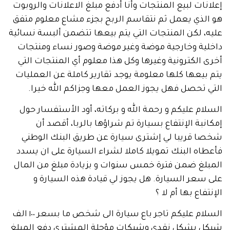
ات لبيع المنتجات وأنا أدفع مبلغ الاعلانات والروبوت
لذي يعمل ثم نتقاسم الربح بجزء مشاع معلوم متفق
 لكن المنتجات التي يتم بيعها تتضمن ألبسة نسائية
ية وخارجية موضة وغير موضة وصور نساء ومنتجات
الكترونية وغيرها وكل هذا معلوم أي المنتجات التي
يعها كلها معلومة يوجد تقارير كاملة عن العمليات
تحصل فهل يجوز العمل معها وجزاكم الله خيرا.
م عليكم و رحمة الله و بركاته، أود الأستفسار حول
بة الإنتفاع بسيارة تم شراؤها بالربا، أقصد أن
 قريبا لي إشترى سيارة عن طريق البنك الوطني
ه البنك تمويلا كاملا لشراء السيارة على ان يسدد
لغ ضمن فترة خمس سنوات و بزيادة مبلغ من المال
عر السيارة. هل يجوز لي قيادة هذه السيارة و
اع بها أم لا ؟
السلام عليكم تاجر باع سيارة الى شخص ما بسعر ١٠٠ الف
 بشكل نقدي وشيكات مؤجلة المشتري دفع المبلغ