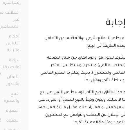
معاصرة
77
العلاقة مع
غير
بة
المسلمين
36
أحكام
ر لنا مانع شرعي –والله أعلم- من التعامل
اللباس
لطريقة في البيع.
والزينة
72
لجواز هو: وجود اتفاق بين منتج البضاعة
الزكاة
ر العالمي) والتاجر (الوسيط بين المتجر
والصدقات
ي والمشتري). بحيث يعلم به المتجر العالمي
158
الأيمان
 التاجر ويقبل بها.
والنذور
68
الاتفاق يخرج التاجر الوسيط عن النهي عن بيع
الحج
يملك، ويكون وكيلاً بالبيع للمنتج أو المورد، على
والعمرة
23
ين، وله ما زاد عليه، مقابل ما يبذله من جهد
الصيام
91
علان عن البضاعة والتواصل مع المشترين
الصلاة
172
د ومتابعة العملية لآخرها.