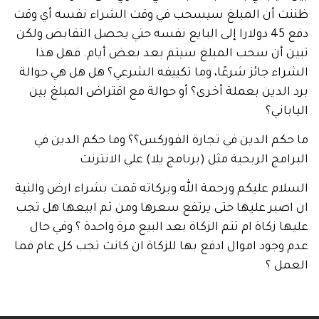
 أن المبلغ سيسحب في وقت الشراء نفسه أي وقت
دفع 45 دولارا إلى البايع نفسه حتي يحصل التقابض ولكن
 أن سحب المبلغ سيتم بعد بعض أيام. فهل هذا
ء جائز شرعًا، وما تكييفه الشرعي؟ هل هل هي حوالة
لدين بعملة أخرى؟ أو حوالة مع اقتراض المبلغ بين
اني؟
م الدين في تجارة الفوركس؟؟ وما حكم الدين في
مج الربحية مثل (برنامج يلا) علي الانترنت
م عليكم ورحمة الله وبركاته قمت بشراء ارض والنية
بر عليها حتى يرتفع سعرها ومن ثم ابيعها هل تجب
 زكاة ام تتم الزكاة بعد البيع مرة واحدة ؟ وفي حال
جود اموال ادفع بها للزكاة ان كانت تجب كل عام فما
ل ؟