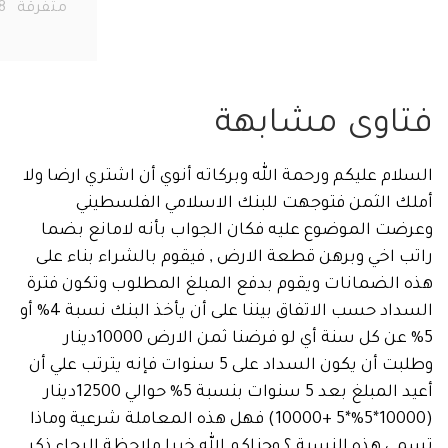
متفرقة
278
اوى مشابهة
م عليكم ورحمة الله وبركاته أنوي أن اشتري ارضا ولا
 الثمن فتوجهت للبنك الاسلامي الفلسطيني
ت الموضوع عليه فكان الجواب بأنه لامانع بضما
اخي وبرهن قطعة الارض , فيقوم بالشراء بناء على
الضمانات ويقوم بدفع المبلغ المطلوب وتكون فترة
السداد حسب الاتفاق بيننا على أن يأخذ البنك نسبة 4% أو
5% عن كل سنة أي لو فرضنا ثمن الارض 10000دينار
وطلبت أن يكون السداد على 5 سنوات فإنه يترتب علي أن
أعيد المبلغ بعد 5 سنوات بنسبة 5% حوالي 12500دينار
(10000*5%*5 +10000) فهل هذه المعاملة شرعية وماذا
هذه النسبة ؟ وجزاكم الله خيرا ملاحظة الرجاء ذكر