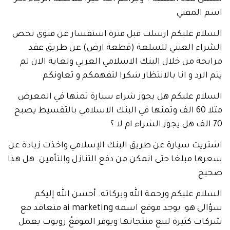
المفتي
ام عليكم ارسلت قبل فترة استفسار عن فتوى تخص
اء العيني للسلعة (قطعة ارض) عن طريق عقد
ة من خلال البنك الاسلامي العربي ولغاية الان لم
لرد و انا بالانتظار شكرا لتفهمكم و تعاونكم
ام عليكم هل يجوز شراء سيارة ثمنها في المعرض
مثلا 60 الف وثمنها في البنك الاسلامي بالتقسيط يصبح
يت سيارة عن طريق البنك الإسلامي واخذت زيادة عن
 مبلغا حتى اتمكن من دفع التنازل والتأمين. هل هذا
ح
م عليكم ورحمة الله وبركاته. أحسن الله إليكم
سؤالي هو: يوجد موقع اسمه ai marketing متعاقد مع
 كثيرة لبيع منتجاتها ويوفر الموقعُ روبوت يعمل