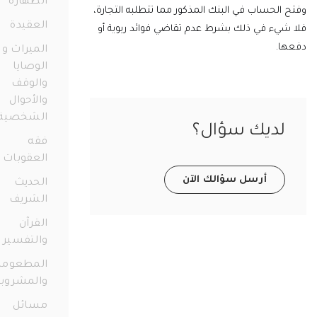
الطهارة
98
لحساب في البنك المذكور مما تتطلبه التجارة،
العقيدة
38
يء في ذلك بشرط عدم تقاضي فوائد ربوية أو
.
الميراث و
الوصايا
والوقف
والأحوال
الشخصية
ديك سؤال؟
73
فقه
العقوبات
11
أرسل سؤالك الآن
الحديث
الشريف
12
القرآن
والتفسير
56
المطعومات
والمشروبات
21
مسائل